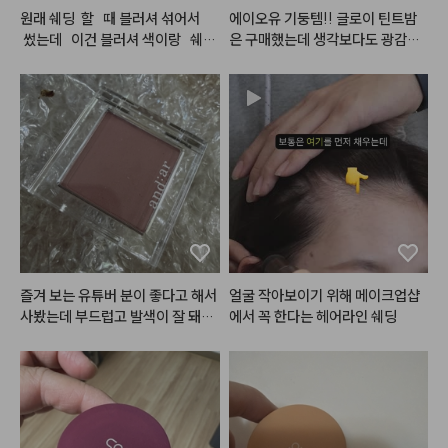
#데이지크
#웜쿨블렌딩컬렉션
#
 싶으면 흘러내리고.. 제형이 안 맞
원래 쉐딩  할   때 블러셔 섞어서  
에이오유 기둥템!! 글로이 틴트밤
쿨블렌딩무드치크
으면 아래 발라둔 립베이스부터 립
 썼는데   이건 블러셔 색이랑   쉐딩
은 구매했는데 생각보다도 광감이
펜슬까지 전부 다 녹여버리고ㅎㅎ
색니.  합쳐져   있어소 구매   해봤
 이뻣어요… 그리고 버블밤 손민수
ㅋㅋ.. 게다가 심플리웍스가 늘 아
는데 확실히   합쳐져   있으니   편하
템으로 구매했는데 진짜 여름에 너
#맥
#서트리니스
쉬운 점은 가격이.. ㅎㅎㅜㅜ 가격
고. 색도   자연스럽고 이뻐요. 블러
무 찰떡임🩷😁
#네이처리퍼블릭
 바이플라워 글
이 비싸요.. 할인 좀 팍팍 부탁드릴
셔   색이랑   섞여있으니.  일반   쉐
라스 듀 틴트 '로즈메모리'
게요ㅠㅠ
딩과 다르게   칙칙해   보이지   아나
영 생기   있어 보여여.  근데   좀   
 잘   깨질 것   같은   느낌   발색은
 엄청 잘 되는 것 같아요. 그래서 좀
 잘 조절해서 써야  할 것 같어여. 색
도  안칙칙 하게 생기. 있게 이쁘고
 발색력도  좋고 해서 다음에도 재
구매 할 것 같아요.
즐겨 보는 유튜버 분이 좋다고 해서 
얼굴 작아보이기 위해 메이크업샵
사봤는데 부드럽고 발색이 잘 돼서
에서 꼭 한다는 헤어라인 쉐딩
 만족합니당ㅎㅎ 

엄청 쿨하지도 웜하지도 않은 뉴트
럴한 혈색 음영? 느낌이에요!! 

붉은 색이라 많이 바르진 않는데 트