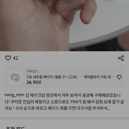
42
마루빌츠
3호 내추럴 베이지 (웜톤 21~22호)
케머플라지 크림 워터
26,900
프루프 컨실러
rong
_
rom
샵
메이크업
영상에서
자주
보여서
궁금해
구매해보았습니
다!
꾸덕한
컨실러
제형이고
소량으로도
커버가
잘
돼서
엄청
오래
쓸거
같
아요
!
슥슥
손으로
바르고
베이스
제품
쓰면
다크서클
부셔부셔,,,