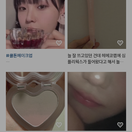
#쿨톤메이크업
늘 잘 쓰고있던 건데 헤메코랩에 심
플리웍스가 들어왔다고 해서 놀랐
*사용제품

네요! 1번 2번도 다 발라봤지만 저
는 3번이 가장 잘 쓰일 것 같아서 하
#한스킨
 다크써클 커버컨실러 '로
나 더 구매했습니다. 포인트도 쓸겸
지'

해서요ㅎㅎ 쉽게 설명하면 1번은 각
+ 
#꾸셀
 비체밤 01

질을 없애주고 2번은 수분을 채워
주고 3번은 영양을 넣어줘요. 3번
은 밤에 바르면 아침까지도 쫀득하
#데이지크
#웜쿨블렌딩컬렉션
#
게 입술에 남아있고 각질도 적당히
쿨블렌딩섀도우팔레트
 잘 불려주는 편입니다. 아침에 바
르면 그 어떤 글로우립보다 반짝거
리기는 하지만.. 좀만 많이 발랐다