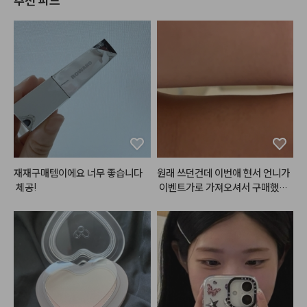
추천 피드
재재구매템이에요 너무 좋습니다
원래 쓰던건데 이번애 현서 언니가
 체공!
 이벤트가로 가져오셔서 구매했어
요!다른거 다 써봤는데 에이오유께
 제일 안뜨고 제일 하얘지는 것 같
아용