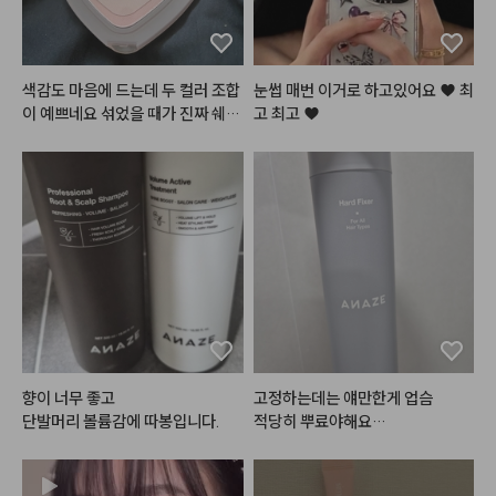
색감도 마음에 드는데 두 컬러 조합
눈썹 매번 이거로 하고있어요 ♥ 최
이 예쁘네요 섞었을 때가 진짜 쉐딩
고 최고 ♥
에 어울리는 느낌이라 예뻐요 추천
향이 너무 좋고 

고정하는데는 얘만한게 업슴

단발머리 볼륨감에 따봉입니다.
적당히 뿌료야해요

안그럼 하얀거 생기고 떡지게 보일
수있음.ㅠ