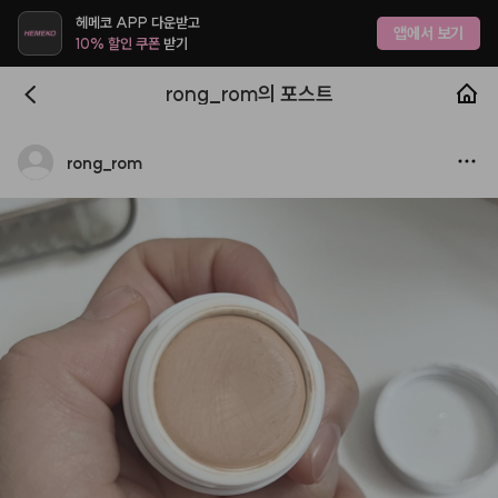
헤메코 APP 다운받고
앱에서 보기
10% 할인 쿠폰
받기
rong_rom의 포스트
rong
_
rom