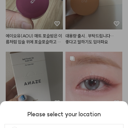
임 라이너로 뒷트임 그리고 이거 조
금 써서 풀어주면 울먹한 느낌이라
 분위기 있어요. 

스미듯이 발색돼서 눈두덩이 쪽도
 이걸로 살짝 음영처럼 넣으면 부담
에이오유(AOU) 매트 포슬밤은 이
대용량 출시.. 부탁드립니다…

스럽지 않고 괜찮은 것 같아요. 

름처럼 입술 위에 포슬포슬하고 부
좋다고 말하기도 입아파요
드럽게 밀착되는 매력적인 립 앤 치
음영도 되고 포인트도 되니까 블러
크 제품입니다.

셔로 써도 괜찮았어요. 두루두루 쓰
일반적인 건조하고 뻑뻑한 매트 립
기 좋아요.

과 달리, 밤 타입으로 부드럽게 발
리면서도 겉은 보송하게 마무리되
다른 컬러도 다양하게 나왔으면 좋
어 입술 주름과 각질을 매끈하게 블
겠어요~~ 

러 처리해 주는 효과가 탁월합니다. 
더 쿨한 컬러도 좋을 것 같아요!!
뭉침 없이 자연스럽게 스머징되어
 손이나 실리콘 브러시로 대충 톡톡 
두드려 발라도 쉽게 예쁜 그라데이
션 립을 연출할 수 있습니다.

Please select your location
특히 웜톤과 쿨톤 모두가 반할 만한 
눈썹이 진한 편이라서 늘 고민이었
바다의 천연 원재료를 사용하여

감각적이고 트렌디한 저채도·고분
는데 이 제품 덕분에 연하게 바꿀
바다로부터 영감을 받은 너무나 로
위기 컬러 구성이 돋보이며, 립뿐만 
 수 있어서 좋네요~ 4팩 다 쓰고 또 