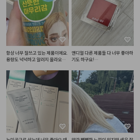
항상 너무 잘쓰고 있는 제품이에요. 
앤디얼 다른 제품들 다 너무 좋아하
용량도 넉넉하고 알러지 올라오는
기도 하구요!

 것도 없어서 잘 쓰고 있어요.
붉은계욜 아이섀도우를 좋아해서
 한번 구매해봤어요~~!! 구매하기
전에 아주 새빨간 색인거 알고사긴
했는데, 제가 화장기술이 별로 없어
서 그런지,,어떻게 사용하면 좋을지 
잘 모르겠어요~! ㅎㅎㅎ색은 정말
이쁜 맑은 빨간색입니다~! 화장 잘 
하시는 분들이, 포인트 색으로 사용
해보면 좋을거같아요~! 아니면 눈
밑에만 포인트로 사용해도 좋을거
같구요~~~! 저는 한번 사용해보
고 그냥 방치중입니다만^*^ 가격
뉴미공구로 샀는데 너무 좋아요 때
약간 뻣뻣한 느낌이 있지만 색은 잘 