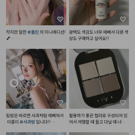
근데 이거 처음 써보고 극락을 느낀
게

씻을 때도 시원한데 씻고나서 차가
운 바람으로 말리면 

작지만 알찬 
#플린
 의 미니에디션!
광택도 색감도 너무 예뻐서 다른 색
두피 모공 까지 바람 타고 들어오는 
💕

상도 구매하고 싶어요!!
느낌임

디뮤어 아이섀도우 팔레트 02 
#프
손잡이가 없어서 아쉽진 않을까 했
로즌샤벳
는데, 오히려 손 안에 들어가서 더
⠀

 좋음.

물광처럼 챠르르 떨어지는 시원한
 핑크실버 펄,

손잡이 있었으면 오히려 손잡이에
상큼한 
#살얼음핑크
 계열 포인트
 머리 더 엉켰을지도 모르겠다 싶은 
느낌

#흰끼낭낭
 한 하얀핑크에 실버펄
 콕콕,

괜히 기우쌤이 만든 제품이 아니겠
붉은끼, 노란끼 쫘악뺀 그레이시한
다 싶었음
 음영컬러까지

립밤은 바르면 사과처럼 예뻐져서
활용하기 좋은 컬러로 구성되어 있
제대로 여름쿨톤을 저격하는 구성
 이름이 
#사과밤
 입니다!! 

어서 여행할 때 들고 다닐 때 너무
이죠?٩(•̤̀ᵕ•̤́๑)૭✧

단독으로 발라도 예쁘고, 매트립 위
 좋을 것 같습니다! 붉은기가 적어
에 발라도 예쁘고, 베이스 하고 립
서 쿨톤이 사용하기 좋은 컬러예요! 