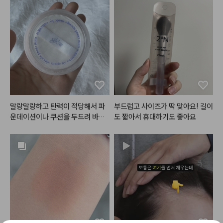
펄 없이는 깔끔하고 청순한 느낌인
밤만 발라도 넘 예쁜컬러랍니다!!
무펄 하이라이터만 조금 노란기가
데

 영혼을 갈아 만든 사과밤🍎
 빠졌으면..!!
펄 얹으면 발랄하고 사랑스러운 느
낌으로

메이크업을 연출하실 수 있어요!

그리고 다이브 워터 틴트 4호 
#프
리즈인
새끼 손가락 만한 미니미도 같이 들
어있어용!

말랑말랑하고 탄력이 적당해서 파
부드럽고 사이즈가 딱 맞아요! 길이
안개낀듯한 차분한 뮤트핑크로

운데이션이나 쿠션을 두드려 바를
도 짧아서 휴대하기도 좋아요
팔레트와도 찰떡궁합인 컬러!

 때 정말 잘 사용하고 있어요. 피부
블러셔로 사용해도 잘어울리죠?💕

에 닿는 촉감도 부드러워 자극 없이 
밀착되는 느낌이라 메이크업이 훨
#미니샤벳
 에디션으로 올 여름 파
씬 자연스럽게 표현됩니다. 케이스
우치도 가볍게,

가 함께 들어 있어서 사용 후에도
메이크업도 시원상큼하게 연출해
 위생적으로 보관할 수 있고, 가방
보세요👙🏊🏻‍♀️💓

에 넣고 다니기에도 편해서 휴대성
이 좋아요. 크기도 여러 가지라 얼
#광고
#쿨톤키트
#미니키트
#
굴 부위에 맞게 골라 사용할 수 있
틴트
#섀도우팔레트
#워터틴트
는 점이 특히 마음에 들었습니다.