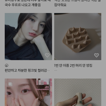
도 저렴하니 이런색상 잘 사용하시
국수 우르르 나오고 개좋음
잡아줘요
는 분들은 한번 구매해보시길 바래
요~~!제품자체는 추천합니다용~
~!:)
🥱

1번 안 아픔 2번 머리 안 엉킴

편안하고 차분한 핑크빛 컬러감으
로 데일리 메이크업에 손이 정말정
줠라 시원함. 

말 많이 가는 최애 조합
손톱으로 긁을 순 없고, 손끝으로
 감으면 씻는 거라 씻는 느낌은 나
는데 깨끗하게 씻기는 느낌인지 찝
찝한 거는 있었음
