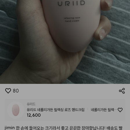
80
유리드
유리드 네롤리가든 릴렉싱 로즈 핸드크림
네롤리가든 릴렉싱
12,600
로즈 핸드크림
jimin
한
손에
들어오는
크기라서
좋고
은은한
장마향납니다!
배송도
빨