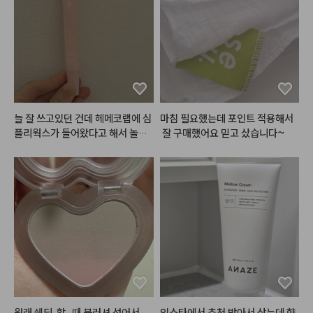
들어요! 세럼도 궁금했었는데 샘플
로 보내주셔서

같이 사용해 볼 수 있어서 좋아요☺️
늘 잘 쓰고있던 건데 헤메코랩에 심
마침 필요했는데 포인트 적용해서
플리웍스가 들어왔다고 해서 놀랐
 잘 구매했어요 믿고 샀습니다~
네요! 1번 2번도 다 발라봤지만 저
는 3번이 가장 잘 쓰일 것 같아서 하
나 더 구매했습니다. 포인트도 쓸겸
해서요ㅎㅎ 쉽게 설명하면 1번은 각
질을 없애주고 2번은 수분을 채워
주고 3번은 영양을 넣어줘요. 3번
은 밤에 바르면 아침까지도 쫀득하
게 입술에 남아있고 각질도 적당히
 잘 불려주는 편입니다. 아침에 바
르면 그 어떤 글로우립보다 반짝거
리기는 하지만.. 좀만 많이 발랐다
 싶으면 흘러내리고.. 제형이 안 맞
원래 쉐딩  할   때 블러셔 섞어서  
인스타에서 추천 받아서 샀는데 향