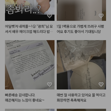
어딜뺏겨 내꺼를~!😤 "광희"님 모
1일 1팩용으로 가볍게 쓰려구 사봤
셔서 배우 메이크업 해드리다 밥그
어요 후기도 좋아서 기대됩니당
릇?싸움 까아쥐…
빠른배송 감사합니다.

매번 잘 사용하고 있어요 물 먹이고 
매끈해지는 느낌이 좋네요~
화장하면 촉촉해져요