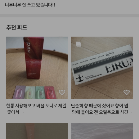
너무너무
잘
쓰고
있습니다!!
추천 피드
한통 사용해보고 버블 토너로 제일
단순히 향 때문에 샀어요 향이 넘
 좋아서 

 맘에 들어요 전 오일용으로 사긴했
재구매 했어요! ㅎㅎ사과향이 은은
는데 ㅋㅋ 부디 사용감도 맘에 들
하게 나고 

길.. 생각보다 커서 좋아요 삼만원
피부속에 스며들어서 촉촉해지는
대는 솔직히 넘 비싸고 이마넌정도
 느낌이 

가 적당..