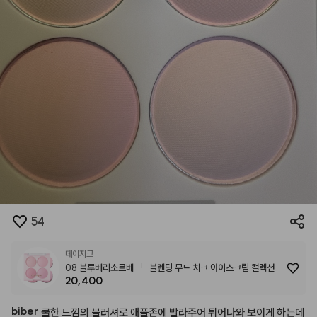
54
데이지크
08 블루베리소르베
블렌딩 무드 치크 아이스크림 컬렉션
20,400
biber
쿨한
느낌의
블러셔로
애플존에
발라주어
튀어나와
보이게
하는데