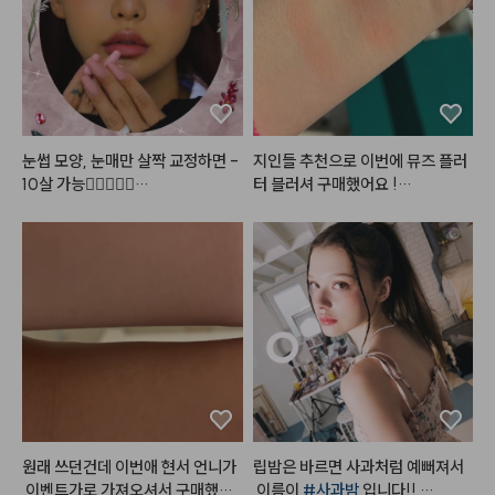
고 예쁜 레이어드 목걸이, 이 갈색
 가디건은 그만입고 싶었는데ㅋㅋ
ㅋ 젤 찰떡이라 삼일째 입었어요ㅎ
 그리고 해보고싶던 헤어까지! 영상 
곧 들고올게요🫶🏻🤎

#메이크업
#화장품정보
#make
눈썹 모양, 눈매만 살짝 교정하면 -
지인들 추천으로 이번에 뮤즈 플러
up
10살 가능👩🏻‍❤️‍👩🏻

터 블러셔 구매했어요 !

(사진 두번째,네번째가 실내 / 세번
#로즈프로젝트
#어두운쿠션
#2
째,다섯번째가 실외 발색 사진이에
4호
#25호
용)

워낙 블러셔를 좋아해서 다양한 블
러셔를 가지고 있는데

뮤드 플러터 블러셔 전 색상이 다
 너무 제 스타일이라 한참 고민하고 
메리 뮤즈로 골랐어요 ㅠㅠ💗

가루날림은 어느정도 있지만 지금
까지 제가 사용한 블러셔보단 현저
원래 쓰던건데 이번애 현서 언니가
립밤은 바르면 사과처럼 예뻐져서
히 적었고

 이벤트가로 가져오셔서 구매했어
 이름이 
#사과밤
 입니다!! 
