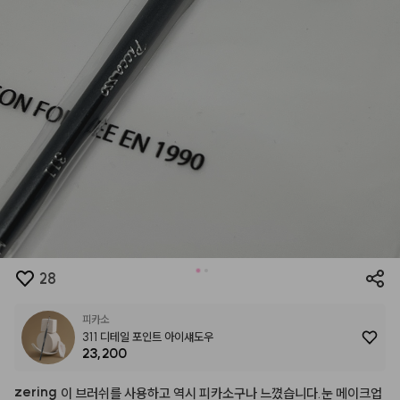
28
피카소
311 디테일 포인트 아이섀도우
23,200
zering
이
브러쉬를
사용하고
역시
피카소구나
느꼈습니다.눈
메이크업