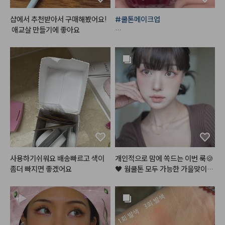
이 은은하게 퍼져서 씻고 난 후에도 
손에 산뜻한 잔향이 오래 남는 게
샵에서 추천받아서 구매해봤어요!
#쿨톤메이크업
 너무 기분 좋더라고요. 세정력은
 애교살 만들기에 좋아요
 깔끔하면서도 보습 성분이 풍부해
*사용제품

서 손을 자주 씻어도 피부가 당기거
나 건조해지지 않고 촉촉함이 유지
#한스킨
 다크써클 커버컨실러 '로
되는 점도 너무 만족스러웠어요. 용
지'

기 디자인도 모던하고 깔끔해서 욕
+ 
#꾸셀
 비체밤 01

실 세면대에 올려두기만 해도 감성
적인 인테리어 효과까지 더해주는
 데일리템으로 실용성 좋고 기분도
#데이지크
#웜쿨블렌딩컬렉션
#
 좋아지는 제품이에요.💛🍋

쿨블렌딩섀도우팔레트
#헤메코리뷰어
#데이지크
#웜쿨블렌딩컬렉션
#
사용하기쉬워요 배송빠르고 색이
개인적으로 맘에 쏙드는 이번 룩🍪
쿨블렌딩무드치크
좀더 빠지면 좋겠어요
🖤 웜쿨톤 모두 가능한 가을맞이,,
 뉴트럴 로즈 쿠키,, 장미과자?! 이
 메이크업 이름 지어주세요!😉

#맥
#서트리니스
#네이처리퍼블릭
 바이플라워 글
여러분이 궁금해해주신 알리에서
라스 듀 틴트 '로즈메모리'
 산 렌즈에, 진짜 너어어무 특별하