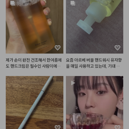
제가 손이 완전 건조해서 한여름에
요즘 아르베 버블 핸드워시 유자향
도 핸드크림은 필수인 사람이에요.
을 매일 사용하고 있는데, 기대 이
 손 씻고 바로 로션이나 핸드크림
상으로 맘에 들어서 손 씻을 때마다 
 안 바르면 각질 생길만큼 금방 손
기분이 참 좋아지더라고요. 펌핑하
이 마르고 건조해지는데, 이 제품은 
자마자 밀도 높고 쫀득한 거품이 풍
손 씻고나서 건조하거나 당김이 없
성하게 바로 나와서 사용하기 정말
어서 좋았어요!!

 편하고, 식물 유래 세정 성분과 자
연 유래 추출물이 들어가 피부에 자
극 없이 순하게 사용할 수 있다는
#헤메코리뷰어
 점이 진짜 안심됐어요. 특히 인공
적이지 않고 마치 진짜 생유자를 바
로 짠 듯 상큼하고 싱그러운 유자향