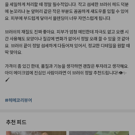
을
세밀하게
처리할
때
정말
필수적입니다.
작고
섬세한
브러쉬
헤드
덕분
에
눈꼬리나
눈
앞머리
같은
작은
부분도
꼼꼼하게
섀도우를
입힐
수
있어
요.
피부에
부드럽게
닿아서
블렌딩이
너무
자연스럽게
됩니다.
브러쉬의
재질도
진짜
좋아요.
피부가
엄청
예민한데
자극도
없고
오랜
시
간
사용해도
모양이나
질감에
변화가
없어서
정말
오래
쓸
수
있을
것
같아
요.
브러쉬
끝이
정말
섬세하게
다듬어져
있어서,
정교한
디테일을
원할
때
딱
맞아요.
가격이
좀
있긴
한데,
품질과
기능을
생각하면
괜찮은
투자라고
생각해요.
아이
메이크업에
진심인
사람이라면
이
브러쉬
정말
추천드립니다!👁️✨
🖌️
#헤메코리뷰어
추천 피드