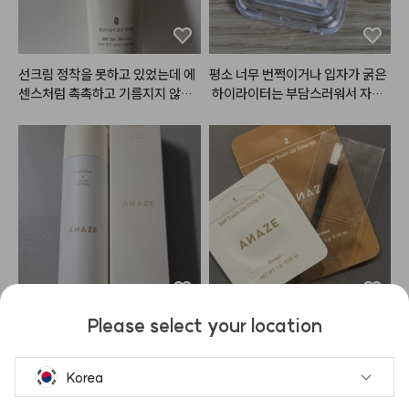
예전 샀을 때는 색상이 많이 없었는
데 최근 보니 색상도 다양해지고 라
인업도 다양해져서 소장 욕구 더 드
는 것 같아요. 

선크림 정착을 못하고 있었는데 에
평소 너무 번쩍이거나 입자가 굵은
예전보다 판매처도 다양해지고 살
센스처럼 촉촉하고 기름지지 않아
 하이라이터는 부담스러워서 자연
 수 있고 테스트해볼 곳도 많아져서 
서 쭉 잘 사용하고 있어요!

스럽게 광이 올라오는 제품을 선호
좋은 것 같습니다.

뻑뻑하지 않고 촉촉하게 발리는 선
하는데, 퓨어 글래시 하이라이터는
구매 망설이는 분들 있으면 추천드
크림 찾으시는 분들사용해보셨으
 이름처럼 맑고 투명한 느낌의 광이 
려요!!
면 좋겠어요!

예뻐서 만족스러웠어요. OR02 써
물론 사람마다 개인차 있겠지만 저
니빔 컬러는 피부에 동동 뜨지 않고 
도 예민한 피부라서 안 맞는 제품
은은하게 어우러져서 데일리로 사
 사용하면 얼굴에 발진?처럼 막 올
용하기 좋습니다. 코끝이나 콧대,
라오고 화상 입은 것처럼 따가운데
 광대 위쪽에 가볍게 올려주면 얼굴
 이 선크림 사용 후 트러블 난 적 없
이 입체적으로 보이면서 피부 자체
어요!

가 좋아 보이는 느낌이에요. 가루날
상세페이지랑 성분표 읽어보고 괜
림도 심하지 않고 브러시로 양 조절
Please select your location
찮겠다 싶으시면 도전해보세용!
하기도 편했어요. 한 번에 진하게
냄새, 고정력, 세정력 적당하고 좋
어네이즈 눈썹 염색키트 써봤는데
 발색되기보다는 여러 번 레이어링
은것같아요
 생각보다 너무 간편해서 만족스러
하면서 원하는 만큼 광을 조절할 수 
웠어요!

Korea
있어서 초보자도 사용하기 쉬울 것
 같아요. 특히 햇빛이나 조명 아래
사이즈가 작아서 보관하기도 좋고