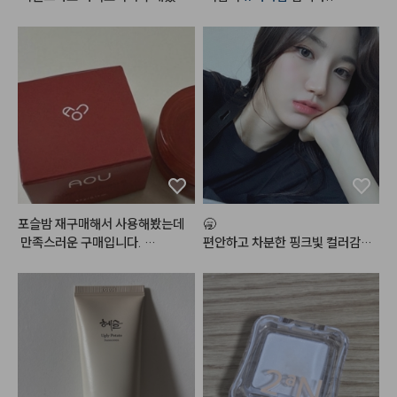
발색이 미쳤어요 .. 너무 이쁘게 올
요!다른거 다 써봤는데 에이오유께
단독으로 발라도 예쁘고, 매트립 위
라가고 제가 생각했던 핑크코랄 색
 제일 안뜨고 제일 하얘지는 것 같
에 발라도 예쁘고, 베이스 하고 립
상으로 발색돼요

아용
밤만 발라도 넘 예쁜컬러랍니다!!
 영혼을 갈아 만든 사과밤🍎
피부 다 하고 블러셔 올리면 얼굴이 
포토샵으로 블러처리한 것 처럼 뽀
얘져요 

그리고 가루가 엄청 곱더라구요 !
 케이스도 너무 깔끔하고 이쁨 뿜뿜 
✨

제품 사진에서처럼 사진 그대로 색
포슬밤 재구매해서 사용해봤는데
🥱

상이 올라와서 제 마음에 쏙 들었답
 만족스러운 구매입니다. 

편안하고 차분한 핑크빛 컬러감으
니다 .. 다른 색상도 구매 각 ..

여러군데 다양하게 활용 가능해서
로 데일리 메이크업에 손이 정말정
 더 좋은 것 같아요.

말 많이 가는 최애 조합
입술에 사용하면 지속력이 좀 떨어
#헤메코체험단
지는 경향이 있어서 입술보다는 치
크나 섞어서 많이 사용하고 있어요.

립에도 베이스 립으로 깔아주고 글
로스나 다른 틴트 얹으면 지속력 꽤 
나쁘지 않습니다. 
