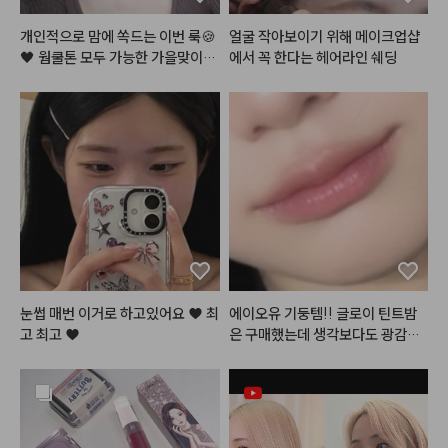
다❣️❣️
개인적으로 맘에 쏙드는 이번 룩🍪
얼굴 작아보이기 위해 메이크업샵
🖤 웜쿨톤 모두 가능한 가을맞이,,
에서 꼭 한다는 헤어라인 쉐딩
 뉴트럴 로즈 쿠키,, 장미과자?! 이
 메이크업 이름 지어주세요!😉

여러분이 궁금해해주신 알리에서
 산 렌즈에, 진짜 너어어무 특별하
고 예쁜 레이어드 목걸이, 이 갈색
 가디건은 그만입고 싶었는데ㅋㅋ
ㅋ 젤 찰떡이라 삼일째 입었어요ㅎ
 그리고 해보고싶던 헤어까지! 영상 
곧 들고올게요🫶🏻🤎

#메이크업
#화장품정보
#make
눈썹 매번 이거로 하고있어요 ♥ 최
에이오유 기둥템!! 글로이 틴트밤
up
고 최고 ♥
은 구매했는데 생각보다도 광감이
 이뻣어요… 색감도 이쁘지만 단독
보단 마지막 마무리로 바르다보니
 색감에 큰 차이를 두지않고 유리알
광택으로 사용합니다😁🫰🫰