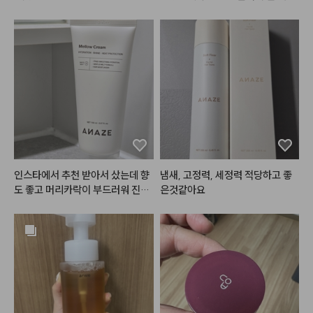
 만족합니당ㅎㅎ 

- 
#스킨푸드
 버터리 치크 케이크 [ 
01 베리 앤 크림 ]

엄청 쿨하지도 웜하지도 않은 뉴트
볼 중앙을 위주로 퍼뜨려준다

럴한 혈색 음영? 느낌이에요!! 

- 
#뮤드
 글라세 틴트 [ 06 모브 모
붉은 색이라 많이 바르진 않는데 트
어 ]

임 라이너로 뒷트임 그리고 이거 조
전체적으로 한번 발라주고 안쪽을
금 써서 풀어주면 울먹한 느낌이라
 위주로 한 번 더 발라준다

 분위기 있어요. 

- 
#올마이띵스
 키스유어아이즈글
스미듯이 발색돼서 눈두덩이 쪽도
리터 섀도우 [ 04 jazz ]

 이걸로 살짝 음영처럼 넣으면 부담
인스타에서 추천 받아서 샀는데 향
냄새, 고정력, 세정력 적당하고 좋
눈밑 애교살 중앙부터 외곽으로 퍼
스럽지 않고 괜찮은 것 같아요. 

도 좋고 머리카락이 부드러워 진게
은것같아요
뜨려 준다

 확실히 느껴져요. 제형이 기름지지 
음영도 되고 포인트도 되니까 블러
않고 가벼워서 부담없이 사용할 수
#데일리메이크업
#메이크업튜토
셔로 써도 괜찮았어요. 두루두루 쓰
 있는 점이 가장 좋아요.
리얼
#makeuptutorial
기 좋아요.

다른 컬러도 다양하게 나왔으면 좋
겠어요~~ 

더 쿨한 컬러도 좋을 것 같아요!!