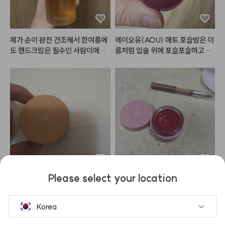
제가 손이 완전 건조해서 한여름에
에이오유(AOU) 매트 포슬밤은 이
도 핸드크림은 필수인 사람이에요.
름처럼 입술 위에 포슬포슬하고 부
 손 씻고 바로 로션이나 핸드크림
드럽게 밀착되는 매력적인 립 앤 치
 안 바르면 각질 생길만큼 금방 손
크 제품입니다.

이 마르고 건조해지는데, 이 제품은 
일반적인 건조하고 뻑뻑한 매트 립
손 씻고나서 건조하거나 당김이 없
과 달리, 밤 타입으로 부드럽게 발
어서 좋았어요!!

리면서도 겉은 보송하게 마무리되
어 입술 주름과 각질을 매끈하게 블
러 처리해 주는 효과가 탁월합니다. 
#헤메코리뷰어
뭉침 없이 자연스럽게 스머징되어
 손이나 실리콘 브러시로 대충 톡톡 
두드려 발라도 쉽게 예쁜 그라데이
션 립을 연출할 수 있습니다.

Please select your location
특히 웜톤과 쿨톤 모두가 반할 만한 
대용량 출시.. 부탁드립니다…

글로시하고 촉촉해서 자주 사용해
감각적이고 트렌디한 저채도·고분
좋다고 말하기도 입아파요
요. 하나만 단독으로 바르는 것보다
위기 컬러 구성이 돋보이며, 립뿐만 
는 베이스 칼라를 깔고 가운데만 살
Korea
아니라 치크(블러셔)로 함께 활용
짝 발르는 것이 훨씬 예뻐요.
했을 때 맑고 자연스러운 생기가 돌