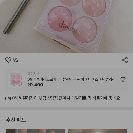
92
데이지크
08 블루베리소르베
블렌딩 무드 치크 아이스크림 컬렉션
20,400
psj7616
컬러감이
부담스럽지
않아서
데일리로
막
바르기에
좋네요
추천 피드