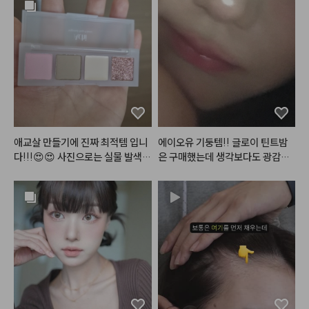
애교살 만들기에 진짜 최적템 입니
에이오유 기둥템!! 글로이 틴트밤
다!!!😍😍 사진으로는 실물 발색이 
은 구매했는데 생각보다도 광감이
전혀 안잡히네요. 펄이 골드펄+보
 이뻣어요… 그리고 버블밤 손민수
라펄+핑크펄 섞여서 진짜 영롱하
템으로 구매했는데 진짜 여름에 너
게 반짝거리구요.✨️ 음영컬러도 진
무 찰떡임🩷😁
짜 딱 그림자컬러에요. 쿨핑크 베이
스컬러도 예쁘고, 저 하얀게 크림컨
실러 였더라구요~ 제형도 딱 적당
하고 발색력도 좋고 주름에 끼이지
도 않아요. 팔레트가 예상했던대로
 엄청난 초미니 사이즈이긴 한데,
 다 쓰면 재구매의사 매우 있습니