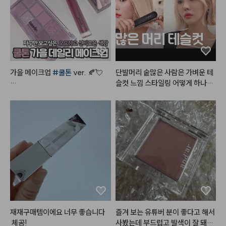
가을 메이크업 
#쿨톤
 ver. 🍂💘

단발머리 숱많은 사람은 가벼운 테
슬컷 느낌 스타일링 어떻게 하나요
#쿨톤메이크업
 요렇게만 하면

 ? 

오묘하면서도 분위기 있는 
#가을
메이크업
 뚝딱!

#어네이즈
#레삐
#결에센스
#
매직기
#테슬컷
#진주쌤
- 
#뮤드
 숄 모먼트 아이섀도우 팔
레트 [ 04 라일락모먼트 ]

5번 컬러로 눈 두덩이를 전체적으
로 발라주고

9번 컬러로 쌍꺼풀 라인에 음영을
 주고

6번 컬러로 눈 두덩이 중앙을 시작
으로 가장자리까지 퍼뜨려 주고

재재구매템이에요 너무 좋습니다
즐겨 보는 유튜버 분이 좋다고 해서 
10번 컬러로 눈 꼬리 음영을 준다

 체공!
사봤는데 부드럽고 발색이 잘 돼서