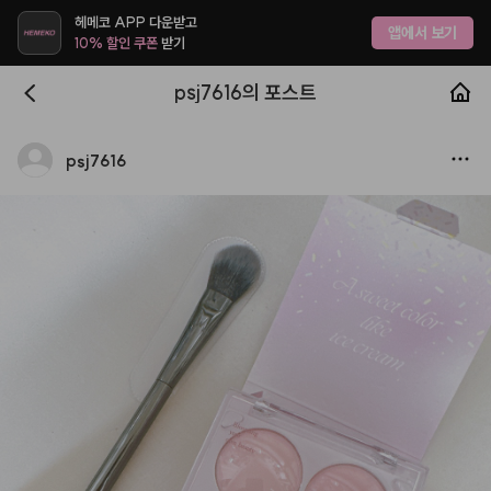
헤메코 APP 다운받고
앱에서 보기
10% 할인 쿠폰
받기
psj7616의 포스트
psj7616