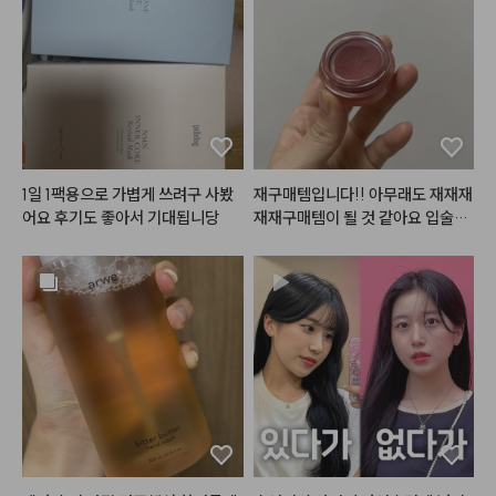
매직기
#테슬컷
#진주쌤
겨울에도 촉촉해서 쓰기좋은 숨찐
기 디자인도 모던하고 깔끔해서 욕
템 👍

실 세면대에 올려두기만 해도 감성
적인 인테리어 효과까지 더해주는
저는 1호 봄바다를 사용했어요!

 데일리템으로 실용성 좋고 기분도
21호보단 살짝 어두운 옐로우 베이
 좋아지는 제품이에요.💛🍋

스 컬러인데,

막상 바르면 목부분과 경계지지도
 않고 

#헤메코리뷰어
1일 1팩용으로 가볍게 쓰려구 사봤
재구매템입니다!! 아무래도 재재재
피부랑 자연스럽게 어우러졌어요
어요 후기도 좋아서 기대됩니당
재재구매템이 될 것 같아요 입술에
 ◡̈

 원래 색이 좀 있는 편이라 다른 립
을 그냥 올리면 절대 원하는 발색이 
#여름쿨톤
#여쿨섀도우
#여쿨팔
안나오는데 이 립을 베이스네 깔고
레트
#촉촉한쿠션
#쿠션추천
#
 다른 립 레이어드하면 너무 맘에드
광고
는 색이 됩니다ㅠㅠ 특히 누드립 완
전 추천추처처천