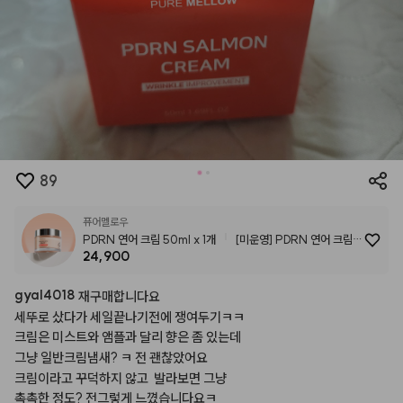
89
퓨어멜로우
PDRN 연어 크림 50ml x 1개
[미운영] PDRN 연어 크림
24,900
50ml
gyal4018
재구매합니다요
세뚜로
샀다가
세일끝나기전에
쟁여두기ㅋㅋ
크림은
미스트와
앰플과
달리
향은
좀
있는데
그냥
일반크림냄새?
ㅋ
전
괜찮았어요
크림이라고
꾸덕하지
않고
발라보면
그냥
촉촉한
정도?
전그렇게
느꼈습니다요ㅋ