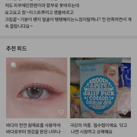
저도
피부예민한편이라
함부로
못바르는데
요고요고
참~미스트뿌리고
앰플바르고
크림끝~기분이
왠지
얼굴이
탱탱해지는느낌이랄까나?
전
만족하면서
계
속
쓸랍니다요~
추천 피드
바다의 천연 원재료를 사용하여

극강의 여름..필수템이예요. 닦고
바다로부터 영감을 받은 너무나 로
 나면 시원하고 상쾌해요