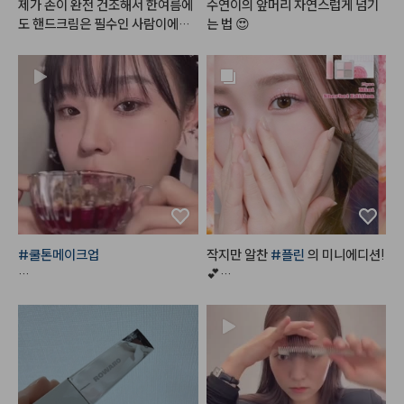
제가 손이 완전 건조해서 한여름에
수연이의 앞머리 자연스럽게 넘기
도 핸드크림은 필수인 사람이에요.
는 법 😍
 손 씻고 바로 로션이나 핸드크림
 안 바르면 각질 생길만큼 금방 손
이 마르고 건조해지는데, 이 제품은 
손 씻고나서 건조하거나 당김이 없
어서 좋았어요!!

#헤메코리뷰어
#쿨톤메이크업
작지만 알찬 
#플린
 의 미니에디션!
💕

*사용제품

디뮤어 아이섀도우 팔레트 02 
#프
#한스킨
 다크써클 커버컨실러 '로
로즌샤벳
지'

⠀

+ 
#꾸셀
 비체밤 01

물광처럼 챠르르 떨어지는 시원한
 핑크실버 펄,
