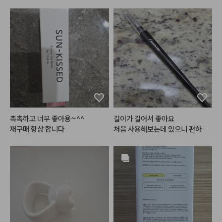
#아쿠아마리
 제품들이랍니다 💙
🤍

해양심층수를 담아 촉촉한 쿠션과

봄웜-여쿨분들이라면 너무너무 좋
아하실

청량하고 사랑스러운 섀도우 팔레
트까지!

⭐현재 쿠션은 헤메코랩에서 62%
할인중 !

촉촉하고 너무 좋아용~^^

길이가 길어서 좋아요

한개만 사도 무료배송이니 팔레트
재구매 항상 합니다
처음 사용해보는데 있으니 편하네
와 함께 득템하세요오 🛒

요
#머메이드아이즈
 [비치샴페인]

여쿨~봄웜 걸쳐서 사용하기 좋은 

미지근 쿨한 핑크컬러가

눈에 올렸을 때 더워보이지 않아서

자주 손이가는 팔레트에요

다채로운 펄 구성으로 포인트있는