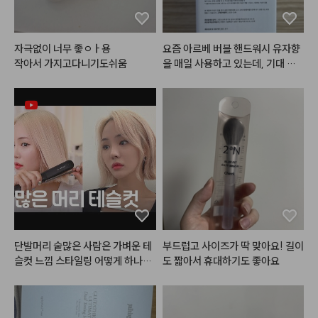
 메이크업을 연출하기에도 좋고, 

영상 시작부분에 넣은 세번째 바세
린광의 화이트펄이 

자극없이 너무 좋ㅇㅏ용

요즘 아르베 버블 핸드워시 유자향
어디에 올려도 너모 예쁘다는 것
작아서 가지고다니기도쉬움
을 매일 사용하고 있는데, 기대 이
 😘

상으로 맘에 들어서 손 씻을 때마다 
기분이 참 좋아지더라고요. 펌핑하
메이크업 위에 파츠랑 화이터 라이
자마자 밀도 높고 쫀득한 거품이 풍
터 슬쩍 얹으면 

성하게 바로 나와서 사용하기 정말
페스티벌 , 연말 메이크업으로도 딱
 편하고, 식물 유래 세정 성분과 자
이지 않나요?💎✨💕

연 유래 추출물이 들어가 피부에 자
극 없이 순하게 사용할 수 있다는
#아쿠아글로우쿠션
 [1호 봄바다 /
 점이 진짜 안심됐어요. 특히 인공
 2호 가을바다]

적이지 않고 마치 진짜 생유자를 바
패키지가 진짜 미쳤죠..?

로 짠 듯 상큼하고 싱그러운 유자향
들고나가는 순간 시선 집중🧜🏻‍♀️✨

이 은은하게 퍼져서 씻고 난 후에도 
밀착력이 좋고 수분감이 많아서 깐
손에 산뜻한 잔향이 오래 남는 게
단발머리 숱많은 사람은 가벼운 테
부드럽고 사이즈가 딱 맞아요! 길이
달걀처럼

 너무 기분 좋더라고요. 세정력은
슬컷 느낌 스타일링 어떻게 하나요
도 짧아서 휴대하기도 좋아요
매끈-촉촉한 피부를 만들어주는 쿠
 깔끔하면서도 보습 성분이 풍부해
 ? 

션이에요!

서 손을 자주 씻어도 피부가 당기거
얇고 투명해서 여름에 바르기도 좋
나 건조해지지 않고 촉촉함이 유지
#어네이즈
#레삐
#결에센스
#
고

되는 점도 너무 만족스러웠어요. 용