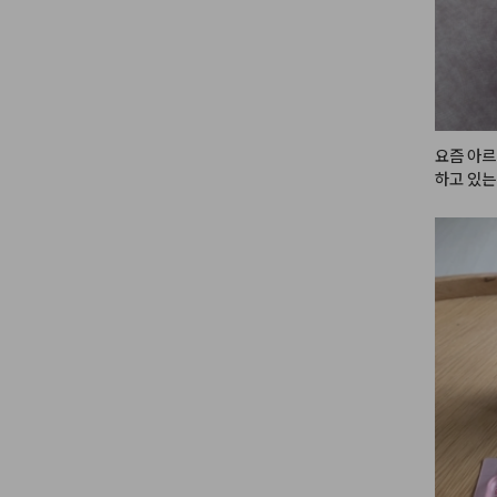
요즘 아르
하고 있는
 때마다 
자 밀도 
서 사용하
 자연 유
하게 사용
히 인공적
 듯 상큼
서 씻고 
 게 너무
도 보습 
가 당기거
점도 너무
하고 깔끔