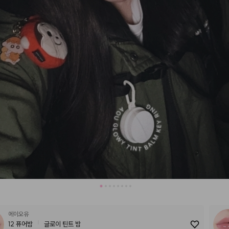
에이오유
12 퓨어밤
글로이 틴트 밤