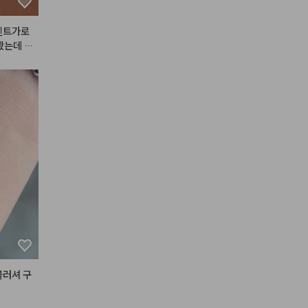
벤트가로
봤는데 에
것 같아용
블러셔 구
,다섯번째