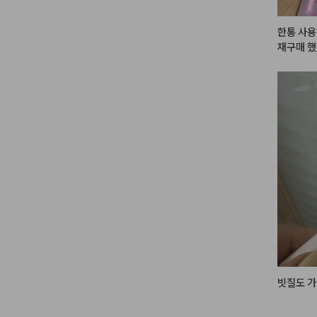
 감성적인
으로 실용
한통 사용
💛🍋

재구매 했
피부속에 
들어요! 
#헤메코
서

같이 사용
빗질도 가