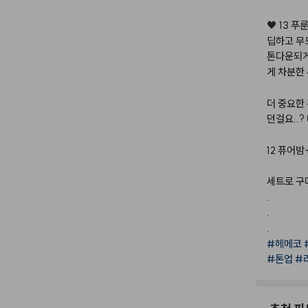
🖤
13
푸
딥하고
무
톤다운되
게
차분한
더
중요한
던걸요..?
12
퓨어밤+
세트로
구
.
.
.
#헤메코
#톤업
#