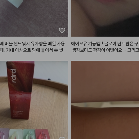
보여요.

뮤트인분들은 이거 하나쯤은 있어야한
합니다~ 웜톤립들도 다 뮤트로 만들어
 있는 립~

(처음사진은 웜톤립에 바른거, 두번째
에 바른거, tmi저는 웜톤에 바르는걸 
베 버블 핸드워시 유자향을 매일 사용
에이오유 기둥템!! 글로이 틴트밤은 
요 진짜 이쁘거등요><)
데, 기대 이상으로 맘에 들어서 손 씻을
 생각보다도 광감이 이뻣어요… 그리고
기분이 참 좋아지더라고요. 펌핑하자마
 손민수템으로 구매했는데 진짜 여름에
높고 쫀득한 거품이 풍성하게 바로 나와
떡임🩷😁
기 정말 편하고, 식물 유래 세정 성분과
래 추출물이 들어가 피부에 자극 없이 순
할 수 있다는 점이 진짜 안심됐어요. 특
이지 않고 마치 진짜 생유자를 바로 짠
하고 싱그러운 유자향이 은은하게 퍼져
난 후에도 손에 산뜻한 잔향이 오래 남는
 기분 좋더라고요. 세정력은 깔끔하면서
성분이 풍부해서 손을 자주 씻어도 피부
나 건조해지지 않고 촉촉함이 유지되는 
 만족스러웠어요. 용기 디자인도 모던
해서 욕실 세면대에 올려두기만 해도