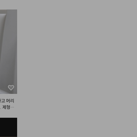
좋고 머리
. 제형이
할 수 있