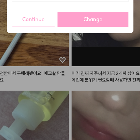
Continue
Change
천받아서 구매해봤어요! 애교살 만들
이거 진짜 자주써서 지금 2개째 샀어요.
아요
메컵에 분위기 필요할때 사용하면 진짜
요.

잘못 사서 못쓰고있는 채도 높은 립도 
해서 색을 낮춰(?)주는게 너무 꿀템이에
튜브형이고 바르는 부분이 말랑말랑 거
 발려요. 근데 조절을 잘해서 눌러야해
 훅! 나오는 경우가 가끔있어요.

여름이여서 연한 핑크 바르고 위에 사
 완젼 힙하면서 무드있는 girl됨~

이거 플럼핑)?) 효과도 있어서 입슐도