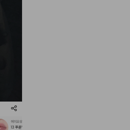
에이오유
13 푸룬밤
글로이 틴트 밤