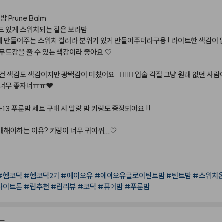
룬밤
Prune
Balm
드
있게
스위치되는
짙은
보라밤
게
만들어주는
스위치
컬러라
분위기
있게
만들어주더라구용
!
라이트한
색감이
무드감을
줄
수
있는
색감이라
좋아요
🤍
건
색감도
색감이지만
광택감이
미쳤어요..
🤦🏻‍♀️
입술
각질
그냥
원래
없던
사람
너무
좋자너ㅠㅠ❤️
13
푸룬밤
세트
구매
시
말랑
밤
키링도
증정되어요
!!
매해야하는
이유?
키링이
너무
귀여워,,,🤍
#헴코덕
#헴코덕2기
#에이오유
#에이오유글로이틴트밤
#틴트밤
#스위치
라이트톤
#립추천
#립리뷰
#코덕
#퓨어밤
#푸룬밤