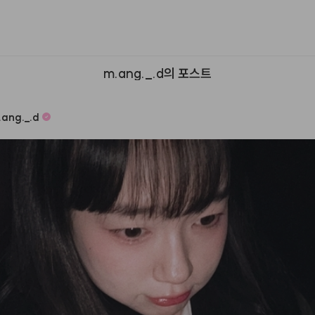
m.ang._.d의 포스트
.ang.
_
.d