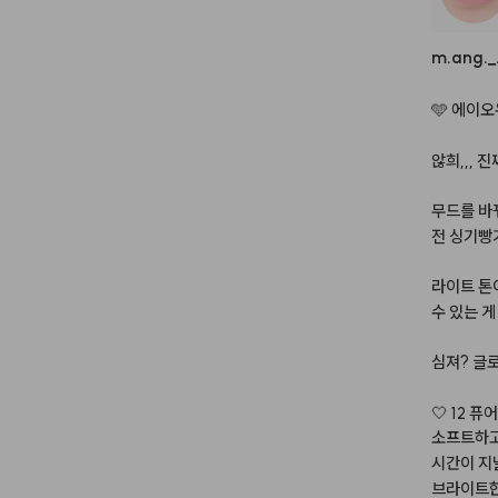
m.ang.
_
🩵
에이오
않희,,,
진
무드를
바
전
싱기빵
라이트
톤
수
있는
게
심져?
글
🤍
12
퓨어
소프트하
시간이
지
브라이트