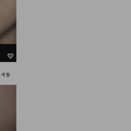


 개 쩔고
이거 사용
영.

려서 잘
요 아니면
용하는데
 볼륨있어