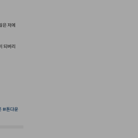
많은
저에
이
되버리
온
#톤다운