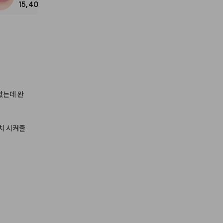
15,400
았는데
완
치
시켜줄