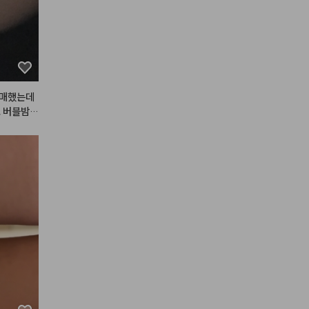
다고 생각
 버릴 수
는 쿨톤립
더 좋아해
구매했는데
 버블밤
 너무 찰