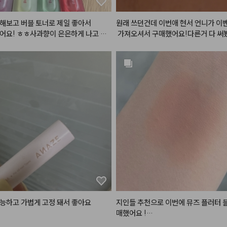
 인테리어 효과까지 더해주는 데일리템
성 좋고 기분도 좋아지는 제품이에요.
해보고 버블 토너로 제일 좋아서 

원래 쓰던건데 이번애 현서 언니가 이
어요! ㅎㅎ사과향이 은은하게 나고 

 가져오셔서 구매했어요!다른거 다 써
스며들어서 촉촉해지는 느낌이 

이오유께 제일 안뜨고 제일 하얘지는 
세럼도 궁금했었는데 샘플로 보내주셔
리뷰어
해 볼 수 있어서 좋아요☺️
능하고 가볍게 고정 돼서 좋아요
지인들 추천으로 이번에 뮤즈 플러터 
매했어요 !

(사진 두번째,네번째가 실내 / 세번째