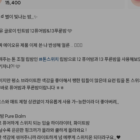
15,400
.d
별이
빛나는
밤,,✨
유
글로이
틴트밤
12퓨어밤&13푸룬밤
🩵
짜
에이오유
제품
이제
쓴
나
반성해
얼른
..
🤦🏻‍♀️
꿔주는
톤
조절
립밤인
#톤스위치
립밤으로
12
퓨어밤과
13
푸른밤을
사용해보
기자냐?!
🩷
이지만
평소
브라이트한
색감을
좋아해서
쨍한
립들이
많은데
요런
립을
톤
스위
바로
퓨어밤과
푸른밤이랍니다
ㅎㅎ
로스와
매트
제형
상관없이
자유롭게
사용
가-능한이라
더
좋아버려,,
밤
Pure
Balm
고
퓨어하게
스위치
되는
입술
하이라이터,
화이트밤
날수록
은은한
핑크끼가
올라와
쿨하게
올라와요
!
한
색감에
섞어주니까
라이트하게
넘
예뿌게
스위치온
되더라구요,,🖤