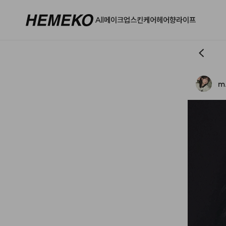
All
메이크업
스킨케어
헤어
향
라이프
m