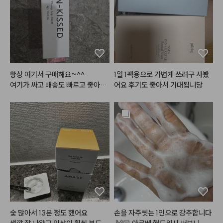
고 예쁜 레이어드 목걸이, 이 갈색
 가디건은 그만입고 싶었는데ㅋㅋ
ㅋ 젤 찰떡이라 삼일째 입었어요ㅎ
 그리고 해보고싶던 헤어까지! 영상 
곧 들고올게요🫶🏻🤎

#메이크업
#화장품정보
#make
항상 여기서 구매해요~^^

1일 1팩용으로 가볍게 쓰려구 사봤
up
여기가 싸고 배송도 빠르고 좋아요
어요 후기도 좋아서 기대됩니당
ㅎㅎ
숯 많아서 13분 정도 했어요 

손을 자주씻는 1인으로 강추합니다