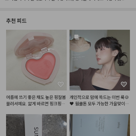
추천 피드
여름에 쓰기 좋은 채도 높은 핑잘봄 
개인적으로 맘에 쏙드는 이번 룩🍪
블러셔예요. 얇게 바르면 핑크핑크
🖤 웜쿨톤 모두 가능한 가을맞이,,
하고 좀 레이어 쌓으면 코랄 느낌이
 뉴트럴 로즈 쿠키,, 장미과자?! 이
라 여러가지로 활용하기 좋아요. 멀
 메이크업 이름 지어주세요!😉

멀한 핑크 블러셔랑 섞발해도 유용
하네요. 봄 여름에 잘 쓸 것 같습니
여러분이 궁금해해주신 알리에서
다.
 산 렌즈에, 진짜 너어어무 특별하