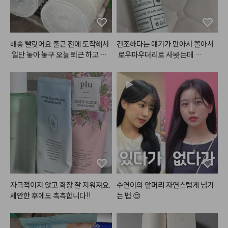
쿨블렌딩섀도우팔레트
#데이지크
#웜쿨블렌딩컬렉션
#
배송 빨랏어요 출근 전에 도착해서
건조하다는 얘기가 만아서 쫄아서
쿨블렌딩무드치크
 일단 놓아 놓구 오늘 퇴근 하고 써
 로우파우더리로 사봣는데 

보려고요
에 너무 조아요 진짜 걱정하던 거보
다는 괜찬앗아요..!!

#맥
#서트리니스
확실히 단독으로 바르고 파우더처
#네이처리퍼블릭
 바이플라워 글
리하고 이러면 조금 가뭄이 올거같
라스 듀 틴트 '로즈메모리'
긴한데 어차피 커버력이 업는 쪽이
라 다른거 섞발하고 기초 빡 먹여주
면 잘 버텨줄거같아요... 다만 향기
가 진짜 그 티슈같은 꽃향 같은거
 나서 개인적으론 불호긴 해요 ㅜㅜ 
괜히 트러블 올라올거 같고ㅠㅠ..
 그치만 색상이 진짜 핑크크림컬러
라 화사하고 예뻐요.. 제발 다크닝
자극적이지 않고 화장 잘 지워져요. 
수연이의 앞머리 자연스럽게 넘기
만 없길 바라며,, ★
세안한 후에도 촉촉합니다!!
는 법 😍