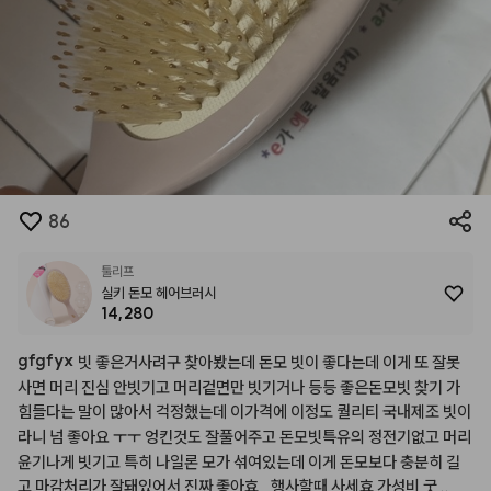
86
툴리프
실키 돈모 헤어브러시
14,280
gfgfyx
빗
좋은거사려구
찾아봤는데
돈모
빗이
좋다는데
이게
또
잘못
사면
머리
진심
안빗기고
머리겉면만
빗기거나
등등
좋은돈모빗
찾기
가
힘들다는
말이
많아서
걱정했는데
이가격에
이정도
퀄리티
국내제조
빗이
라니
넘
좋아요
ㅜㅜ
엉킨것도
잘풀어주고
돈모빗특유의
정전기없고
머리
윤기나게
빗기고
특히
나일론
모가
섞여있는데
이게
돈모보다
충분히
길
고
마감처리가
잘돼있어서
진짜
좋아효,,
행사할때
사세효
가성비
굿
..