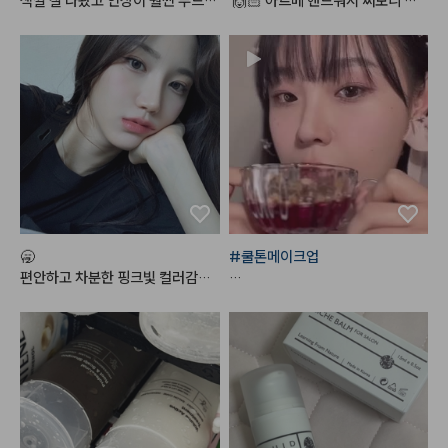
색깔 잘 나왔고 인상이 훨씬 부드러
 🙌🏻 아르베 핸드워시 써보니 나
워 보이네요

오는 거품밀도가 굉장히 높고 생크
편하고 좋아요!!!
림같이부드러워요 ^^ 세정력도 좋
고 흔한 향 아니라 맘에들었고 유쟈
향이 은은하게 나서 손씻는데도 기
분이 좋아지네요 💛 손씻고 건조시
킨뒤에도 피부가 많이 건조하지않
아서 추천드립니다아 :)

#헤메코리뷰어
🥱

#쿨톤메이크업
편안하고 차분한 핑크빛 컬러감으
로 데일리 메이크업에 손이 정말정
*사용제품

말 많이 가는 최애 조합
#한스킨
 다크써클 커버컨실러 '로
지'

+ 
#꾸셀
 비체밤 01

#데이지크
#웜쿨블렌딩컬렉션
#