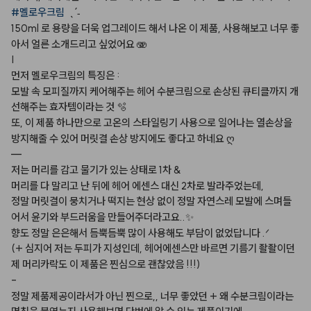
#멜로우크림
ˎˊ˗
150ml
로
용량을
더욱
업그레이드
해서
나온
이
제품,
사용해보고
너무
좋
아서
얼른
소개드리고
싶었어요
🫨
|
먼저
멜로우크림의
특징은
:
모발
속
모피질까지
케어해주는
헤어
수분크림으로
손상된
큐티클까지
개
선해주는
효자템이라는
것
🫧
또,
이
제품
하나만으로
고온의
스타일링기
사용으로
일어나는
열손상을
방지해줄
수
있어
머릿결
손상
방지에도
좋다고
하네요
ღ
—
저는
머리를
감고
물기가
있는
상태로
1차
&
머리를
다
말리고
난
뒤에
헤어
에센스
대신
2차로
발라주었는데,
정말
머릿결이
뭉치거나
떡지는
현상
없이
정말
자연스레
모발에
스며들
어서
윤기와
부드러움을
만들어주더라고요..✨
향도
정말
은은해서
듬뿍듬뿍
많이
사용해도
부담이
없었답니다
.ᐟ
(+
심지어
저는
두피가
지성인데,
헤어에센스만
바르면
기름기
좔좔이던
제
머리카락도
이
제품은
찐심으로
괜찮았음
!!!)
-
정말
제품제공이라서가
아닌
찐으로,,
너무
좋았던
+
왜
수분크림이라는