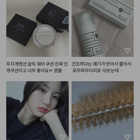
메이크업 위에 파츠랑 화이터 라이
#어네이즈
#레삐
#결에센스
#
터 슬쩍 얹으면 

매직기
#테슬컷
#진주쌤
페스티벌 , 연말 메이크업으로도 딱
이지 않나요?💎✨💕

#아쿠아글로우쿠션
 [1호 봄바다 /
 2호 가을바다]

패키지가 진짜 미쳤죠..?

들고나가는 순간 시선 집중🧜🏻‍♀️✨

밀착력이 좋고 수분감이 많아서 깐
무지개맨션 슬릭 워터 쿠션 진짜 인
건조하다는 얘기가 만아서 쫄아서
달걀처럼

생쿠션이고 너무 좋아요ㅠ 샘플로
 로우파우더리로 사봣는데 

매끈-촉촉한 피부를 만들어주는 쿠
 써보고 바로 너무 좋아서 본품사려
에 너무 조아요 진짜 걱정하던 거보
션이에요!

고 봤는데 단종 진행중이고.. 특히
다는 괜찬앗아요..!!

얇고 투명해서 여름에 바르기도 좋
 P21 컬러 본품이 다 품절이더라고
확실히 단독으로 바르고 파우더처
고

요 그래서 하는수없이 미니 사이즈
리하고 이러면 조금 가뭄이 올거같
겨울에도 촉촉해서 쓰기좋은 숨찐
라도 일단 쟁였어요.. 본품 디자인
긴한데 어차피 커버력이 업는 쪽이
템 👍

 패키지도 감각적이고 사고싶었는
라 다른거 섞발하고 기초 빡 먹여주
데 일단 미니라도 있어서 좋아요.
면 잘 버텨줄거같아요... 다만 향기
저는 1호 봄바다를 사용했어요!

 슬릭워터쿠션 P21가 완전 대박인
가 진짜 그 티슈같은 꽃향 같은거
21호보단 살짝 어두운 옐로우 베이
데 좋은 이유가 21호 피부에 완전 
 나서 개인적으론 불호긴 해요 ㅜㅜ 
스 컬러인데,

 착붙 자연스러운 핑크베이스 컬러
괜히 트러블 올라올거 같고ㅠㅠ..
막상 바르면 목부분과 경계지지도