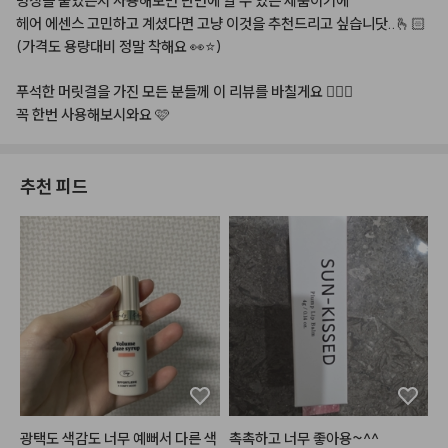
명칭을
붙였는지
사용해보면
단번에
알
수
있는
제품이기에
헤어
에센스
고민하고
계셨다면
고냥
이것을
추천드리고
싶습니닷..🫰🏻
(가격도
용량대비
정말
착해요
👀⭐️)
푸석한
머릿결을
가진
모든
분들께
이
리뷰를
바칠게요
🙇🏻‍♀️
꼭
한번
사용해보시와요
🩷
추천 피드
광택도 색감도 너무 예뻐서 다른 색
촉촉하고 너무 좋아용~^^
