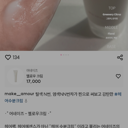
134
어네이즈
멜로우 크림
17,000
make
__
amour
탈색
N번,
염색NN번차가
찐으로
써보고
감탄한
#헤
어수분크림
💧
·˚
어네이즈
-
멜로우크림
·˚
헤어팩,
헤어에센스가
아닌
”헤어
수분크림“
이라고
불리는
어네이즈의