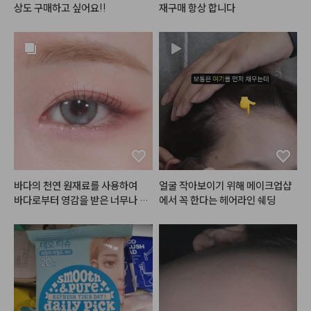
상도 구매하고 싶어요!!
재구매 항상 합니다
바다의 천연 원재료를 사용하여

얼굴 작아보이기 위해 메이크업샵
바다로부터 영감을 받은 너무나 로
에서 꼭 한다는 헤어라인 쉐딩
#아쿠아마리
 제품들이랍니다 💙
🤍

해양심층수를 담아 촉촉한 쿠션과

봄웜-여쿨분들이라면 너무너무 좋
아하실
