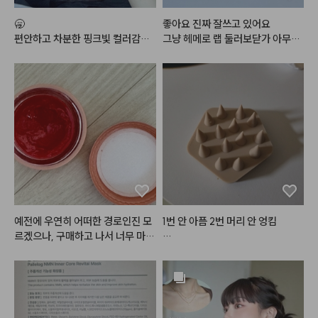
에요. 또 이게 메쉬쿠션이라서 내
 그치만 색상이 진짜 핑크크림컬러
 않고 

 피부처럼 얇게 밀착되고, 건조하지
라 화사하고 예뻐요.. 제발 다크닝
🥱

좋아요 진짜 잘쓰고 있어요

피부랑 자연스럽게 어우러졌어요
않아서 뜨지도 않아서 정말 내 피부
만 없길 바라며,, ★
편안하고 차분한 핑크빛 컬러감으
그냥 헤메로 랩 둘러보닫가 아무래
 ◡̈

처럼 연출돼요. 트러블이나 잡티도
로 데일리 메이크업에 손이 정말정
도 셀프 드라이 하려면 필요해서 큰
 감쪽같이 얇게 가려주고 근데 화떡 
말 많이 가는 최애 조합
거링 작은거 긴머리 옆머리 용이랑
#여름쿨톤
#여쿨섀도우
#여쿨팔
느낌 안나서 최애 인생 쿠션ㅠ
 앞머리용 같이 해서 구매했아요

레트
#촉촉한쿠션
#쿠션추천
#
광고
열전도율도 좋고 빨리 식는것도 맘
에들고 생긴것도 같이 세트로 해놓
으면 이뻐서 매우 맘에 듭니다

힌 이년 정도 사용 하구 있는거같은
데 이제서애 리뷰다네오 아주잘쓰
고잇아요 

이런 빗 특성상 머리 얽힘같은거는
예전에 우연히 어떠한 경로인진 모
1번 안 아픔 2번 머리 안 엉킴

 어쩔수 없깅하지만 그래도 잘쑤고
르겠으나, 구매하고 나서 너무 마음
있습닏

에 들어서 지금까지 계속 사용하고
줠라 시원함. 

근데 뭇ㄴ 삼백자나 덕으라고 하는
있습니다~! 발색이 진짜이쁘고 광
건지 모르겠네요 하 완전 이런거 불
택이 미쳤어요~~~~! 아무래도
손톱으로 긁을 순 없고, 손끝으로
퍔 하지만 제품 만족햇어서 적습니
 립글로즈다보니 커피마시거나 그
 감으면 씻는 거라 씻는 느낌은 나
당 ㅎㅎ 또 다른 ㅎ 사이즈로 살 의
럴땐 묻어남이 어쩔수없이 있습니
는데 깨끗하게 씻기는 느낌인지 찝