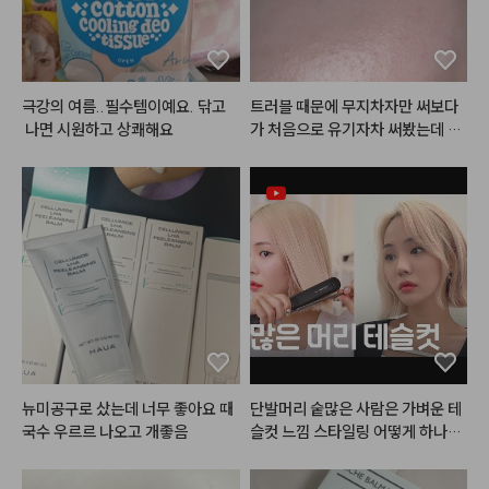
청량하고 사랑스러운 섀도우 팔레
트까지!

⭐현재 쿠션은 헤메코랩에서 62%
할인중 !

극강의 여름..필수템이예요. 닦고
트러블 때문에 무지차자만 써보다
한개만 사도 무료배송이니 팔레트
 나면 시원하고 상쾌해요
가 처음으로 유기자차 써봤는데 순
와 함께 득템하세요오 🛒

하고 좋아요
#머메이드아이즈
 [비치샴페인]

여쿨~봄웜 걸쳐서 사용하기 좋은 

미지근 쿨한 핑크컬러가

눈에 올렸을 때 더워보이지 않아서

자주 손이가는 팔레트에요

다채로운 펄 구성으로 포인트있는
 메이크업을 연출하기에도 좋고, 

영상 시작부분에 넣은 세번째 바세
린광의 화이트펄이 

뉴미공구로 샀는데 너무 좋아요 때
단발머리 숱많은 사람은 가벼운 테
어디에 올려도 너모 예쁘다는 것
국수 우르르 나오고 개좋음
슬컷 느낌 스타일링 어떻게 하나요
 😘

 ? 
