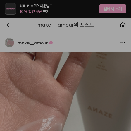
헤메코 APP 다운받고
앱에서 보기
10% 할인 쿠폰
받기
make__amour의 포스트
make
__
amour