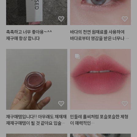
근데 이거 처음 써보고 극락을 느낀
게

씻을 때도 시원한데 씻고나서 차가
운 바람으로 말리면 

촉촉하고 너무 좋아용~^^

바다의 천연 원재료를 사용하여

두피 모공 까지 바람 타고 들어오는 
재구매 항상 합니다
바다로부터 영감을 받은 너무나 로
느낌임

#아쿠아마리
 제품들이랍니다 💙
손잡이가 없어서 아쉽진 않을까 했
🤍

는데, 오히려 손 안에 들어가서 더
 좋음.

해양심층수를 담아 촉촉한 쿠션과

봄웜-여쿨분들이라면 너무너무 좋
손잡이 있었으면 오히려 손잡이에
아하실

 머리 더 엉켰을지도 모르겠다 싶은 
청량하고 사랑스러운 섀도우 팔레
느낌

트까지!

괜히 기우쌤이 만든 제품이 아니겠
⭐현재 쿠션은 헤메코랩에서 62%
다 싶었음
할인중 !

재구매템입니다!! 아무래도 재재재
민들레 홀씨처럼 포슬포슬한 제형
한개만 사도 무료배송이니 팔레트
재재구매템이 될 것 같아요 입술에
와 함께 득템하세요오 🛒

 원래 색이 좀 있는 편이라 다른 립
#플린
#브리즈벨벳틴트
 ! ☁️

을 그냥 올리면 절대 원하는 발색이 