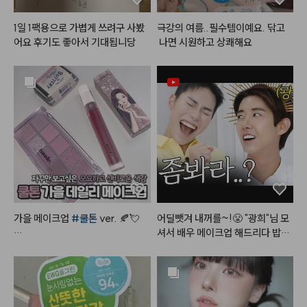
들고나가는 순간 시선 집중🧜🏻‍♀️✨

밀착력이 좋고 수분감이 많아서 깐
#광고
#벨벳틴트
#립메이크업
1일 1팩용으로 가볍게 쓰려구 사봤
극강의 여름..필수템이예요. 닦고
달걀처럼

#립틴트
#매트틴트
#모래벨벳
어요 후기도 좋아서 기대됩니당
 나면 시원하고 상쾌해요
매끈-촉촉한 피부를 만들어주는 쿠
#플린틴트
#포슬포슬
#립발색
션이에요!

#lipmakup
얇고 투명해서 여름에 바르기도 좋
고

겨울에도 촉촉해서 쓰기좋은 숨찐
템 👍

저는 1호 봄바다를 사용했어요!

21호보단 살짝 어두운 옐로우 베이
스 컬러인데,

막상 바르면 목부분과 경계지지도
 않고 

가을 메이크업 
#쿨톤
 ver. 🍂💘

어딜뺏겨 내꺼를~!😤 "광희"님 모
피부랑 자연스럽게 어우러졌어요
셔서 배우 메이크업 해드리다 밥그
 ◡̈

#쿨톤메이크업
 요렇게만 하면

릇?싸움 까아쥐…
오묘하면서도 분위기 있는 
#가을
#여름쿨톤
#여쿨섀도우
#여쿨팔
메이크업
 뚝딱!

레트
#촉촉한쿠션
#쿠션추천
#
광고
- 
#뮤드
 숄 모먼트 아이섀도우 팔