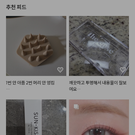
추천 피드
1번 안 아픔 2번 머리 안 엉킴

깨끗하고 투명해서 내용물이 잘보
여요

줠라 시원함. 

뚜껑에 조색도 할수 있을거같아요
손톱으로 긁을 순 없고, 손끝으로
 감으면 씻는 거라 씻는 느낌은 나
는데 깨끗하게 씻기는 느낌인지 찝
찝한 거는 있었음
