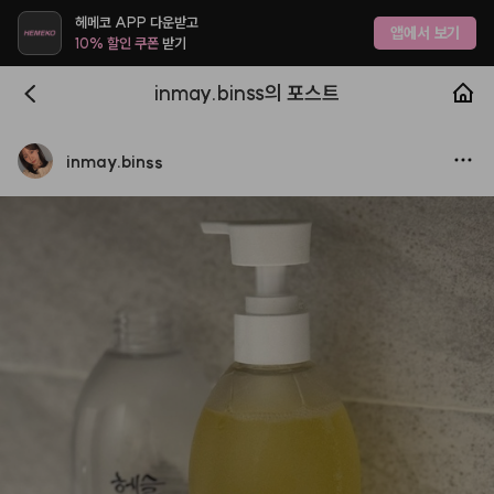
헤메코 APP 다운받고
앱에서 보기
10% 할인 쿠폰
받기
inmay.binss의 포스트
inmay.binss