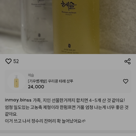
52
헤슬
[기우쌤개발] 우리콩 타래 샴푸
24,000
inmay.binss
가족,
지인
선물한거까지
합치면
4-5개
산
것
같아요!
엄청
밀도있는
고농축
제형이라
한펌프면
거품
엄청
나는게
너무
좋은
것
같아요.
이거
쓰고
나서
정수리
잔머리
확
늘어났어요🌱