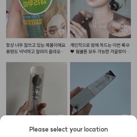
레트 [ 04 라일락모먼트 ]

5번 컬러로 눈 두덩이를 전체적으
로 발라주고

9번 컬러로 쌍꺼풀 라인에 음영을
 주고

6번 컬러로 눈 두덩이 중앙을 시작
으로 가장자리까지 퍼뜨려 주고

항상 너무 잘쓰고 있는 제품이에요. 
개인적으로 맘에 쏙드는 이번 룩🍪
10번 컬러로 눈 꼬리 음영을 준다

용량도 넉넉하고 알러지 올라오는
🖤 웜쿨톤 모두 가능한 가을맞이,,
 것도 없어서 잘 쓰고 있어요.
 뉴트럴 로즈 쿠키,, 장미과자?! 이
- 
#스킨푸드
 버터리 치크 케이크 [ 
 메이크업 이름 지어주세요!😉

01 베리 앤 크림 ]

볼 중앙을 위주로 퍼뜨려준다

여러분이 궁금해해주신 알리에서
 산 렌즈에, 진짜 너어어무 특별하
- 
#뮤드
 글라세 틴트 [ 06 모브 모
고 예쁜 레이어드 목걸이, 이 갈색
어 ]

 가디건은 그만입고 싶었는데ㅋㅋ
전체적으로 한번 발라주고 안쪽을
ㅋ 젤 찰떡이라 삼일째 입었어요ㅎ
 위주로 한 번 더 발라준다

 그리고 해보고싶던 헤어까지! 영상 
곧 들고올게요🫶🏻🤎

- 
#올마이띵스
 키스유어아이즈글
리터 섀도우 [ 04 jazz ]

Please select your location
#메이크업
#화장품정보
#make
부드럽고 사이즈가 딱 맞아요! 길이
재재구매템이에요 너무 좋습니다
눈밑 애교살 중앙부터 외곽으로 퍼
up
도 짧아서 휴대하기도 좋아요
 체공!