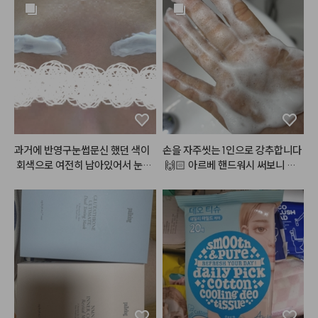
#머메이드아이즈
 [비치샴페인]

안나오는데 이 립을 베이스네 깔고
오일감이 느껴지지 않는 그야말로
여쿨~봄웜 걸쳐서 사용하기 좋은 

 다른 립 레이어드하면 너무 맘에드
 리얼 벨벳!감의

미지근 쿨한 핑크컬러가

는 색이 됩니다ㅠㅠ 특히 누드립 완
파우더리함을 지닌 
#무광틴트
 예
눈에 올렸을 때 더워보이지 않아서

전 추천추처처천
요🙃

자주 손이가는 팔레트에요

벨벳제형의 립 제품들 많이 사용해
봤는데

다채로운 펄 구성으로 포인트있는
브리즈벨벳틴트의 경우 포슬포슬
 메이크업을 연출하기에도 좋고, 

한 질감이

영상 시작부분에 넣은 세번째 바세
리얼로 살아있는 
#솜털벨벳
 의 
#
린광의 화이트펄이 

민글레틴트
 랍니다 (❛ө❛)

과거에 반영구눈썹문신 했던 색이
손을 자주씻는 1인으로 강추합니다
어디에 올려도 너모 예쁘다는 것
 회색으로 여전히 남아있어서 눈썹
 🙌🏻 아르베 핸드워시 써보니 나
 😘

솜털볼같은 동글~동글 벨벳 파우
색을 중화시키려고 반신반의하면
오는 거품밀도가 굉장히 높고 생크
더가 입술 주름 사이를

서 주문했는데 결과는 대만족입니
림같이부드러워요 ^^ 세정력도 좋
메이크업 위에 파츠랑 화이터 라이
부드럽게 매꿔주어 매끈하고 보송
다!

고 흔한 향 아니라 맘에들었고 유쟈
터 슬쩍 얹으면 

한 
#립
 을 연출해줘요

눈썹염색 처음해봤는데, 생각보다
향이 은은하게 나서 손씻는데도 기
페스티벌 , 연말 메이크업으로도 딱
그래서 묻어남도 적고 사용감도 편
 눈은 많이 시리지 않았어요

분이 좋아지네요 💛 손씻고 건조시
이지 않나요?💎✨💕

안해서

색감이 너무 밝아질까봐 걱정했는
킨뒤에도 피부가 많이 건조하지않
마스크 착용에도 답답함 없이 사용
데, 10분 내외로 했어도 색감 마음
아서 추천드립니다아 :)

#아쿠아글로우쿠션
 [1호 봄바다 /
할 수 있다는 거 😘

에 듭니다! 추천이요
 2호 가을바다]

패키지가 진짜 미쳤죠..?

@flynn.cosmetic

#헤메코리뷰어