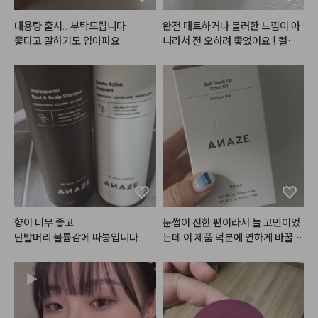
#메이크업
#화장품정보
#make
대용량 출시.. 부탁드립니다…

완전 매트하거나 블러한 느낌이 아
up
좋다고 말하기도 입아파요
니라서 전 오히려 좋었어요 ! 컬러
는 약간 형광기 있는 핑크코랄느낌
입니당 보는거보다 바르면 그렇게
 형광기 심하지 않아요 

( 봄브입니당 )
향이 너무 좋고 

눈썹이 진한 편이라서 늘 고민이었
단발머리 볼륨감에 따봉입니다.
는데 이 제품 덕분에 연하게 바꿀
 수 있어서 좋네요~ 4팩 다 쓰고 또 
이용할 예정입니다