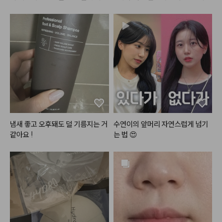
위기 컬러 구성이 돋보이며, 립뿐만 
에 어울리는 느낌이라 예뻐요 추천
여 왔는데 박스도 움직이지 않게 고
아니라 치크(블러셔)로 함께 활용
정되어 있고, 플라스틱 고정캡도 있
#맥
#서트리니스
했을 때 맑고 자연스러운 생기가 돌
어서 배송부터 꼼꼼히 신경써주신
#네이처리퍼블릭
 바이플라워 글
아 메이크업의 완성도를 높여주는
 것 같아요 :)

라스 듀 틴트 '로즈메모리'
 똑똑한 2 in 1 아이템입니다. 지속
력이 엄청나게 강한편은 아니지만,
✅외관

 지워질 때도 지저분하지 않고 은은
투명한 통에 깔끔한 디자인이라서
하게 옅어져 데일리 메이크업용으
 욕실에 두기 너무 좋은 것 같아요!
로 손이 자주 가는 제품입니다. 소
 양도 바로바로 볼 수 있어서 너무
프트하고 뽀용한 블러 립 표현을 좋
 좋네요.

아하는 분들께 적극 추천합니다.
✅향

냄새 좋고 오후돼도 덜 기름지는 거 
수연이의 앞머리 자연스럽게 넘기
진짜 유자청에서 나는 그 향이 나
같아요 !
는 법 😍
요!! 겨울에 뜨거운 유자차 물에 섞
어마실 때 나는 그 유자향이요! 씻
을 때는 향이 가득했다가 씻고 손
 말리면 킁킁대고 맡지 않는 이상
 향이 많이 퍼지진 않고, 손에 남은
 향도 아주 약한 유자향이라서 너무 
좋아요🤍
