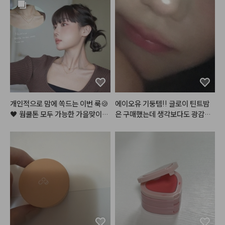
개인적으로 맘에 쏙드는 이번 룩🍪
에이오유 기둥템!! 글로이 틴트밤
🖤 웜쿨톤 모두 가능한 가을맞이,,
은 구매했는데 생각보다도 광감이
 뉴트럴 로즈 쿠키,, 장미과자?! 이
 이뻣어요… 그리고 버블밤 손민수
 메이크업 이름 지어주세요!😉

템으로 구매했는데 진짜 여름에 너
무 찰떡임🩷😁
여러분이 궁금해해주신 알리에서
 산 렌즈에, 진짜 너어어무 특별하
고 예쁜 레이어드 목걸이, 이 갈색
 가디건은 그만입고 싶었는데ㅋㅋ
ㅋ 젤 찰떡이라 삼일째 입었어요ㅎ
 그리고 해보고싶던 헤어까지! 영상 
곧 들고올게요🫶🏻🤎
