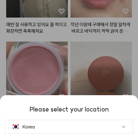
✅제형

쫀쫀한 거품이에요! 입자가 곱고 정
말 쫀쫀해서 씻는 내내 거품이 사라
지지 않고 너무 좋았어요! 

매번 잘 사용하고 있어요 물 먹이고 
작년 이맘때 구매해서 정말 알차게
화장하면 촉촉해져요
 바르고 바닥까지 싹싹 긁어 쓴 끝
체험단으로 받아서 작성한 리뷰이
에, 결국 1년 만에 똑같은 제품으로
긴 한데 향도 제형도 너무 맘에 듭
 재구매했습니다! 그동안 수많은 매
니다 :) 잘 쓸게요!

트 립을 거쳐 갔지만 결국 다시 이
 제품을 찾게 된 건 대체 불가능한
 독보적인 제품력 때문입니다.

#헤메코리뷰어
처음 쓰던 제품을 1년 동안 꾸준히
 사용하면서도 질리거나 변질되는
 느낌 없이 마지막까지 입술 편안하
게 잘 썼는데, 재구매한 새제품을
 뜯어보니 역시 그 보송하고 포슬한 
감성이 그대로네요. 뻑뻑하거나 건
Please select your location
조하게 조여오는 매트 립이 아니라, 
피부 요철 부각 안되고 핑거퍼프로
땅콩밤만 바르다가 베베밤도 사봤
입술 주름을 부드럽게 메워주며 블
 얇게 여러번 레이어링 하면 예쁘게 
지만 저는 역시 땅콩입니다
러 처리를 한 듯 뽀얗게 표현되는
올라와여 !
Korea
 텍스처는 여전히 감탄스럽습니다.

특히 톤에 구애받지 않고 자연스럽