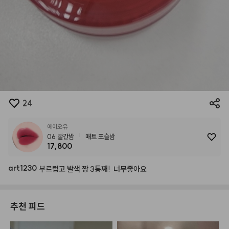
24
에이오유
06 빨간밤
매트 포슬밤
17,800
art1230
부르럽고
발색
짱
3통째!
너무좋아요
추천 피드