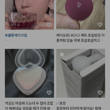
#쿨톤메이크업
에이오유(AOU) 매트 포슬밤은 이
름처럼 입술 위에 포슬포슬하고 부
*사용제품

드럽게 밀착되는 매력적인 립 앤 치
크 제품입니다.

#한스킨
 다크써클 커버컨실러 '로
일반적인 건조하고 뻑뻑한 매트 립
지'

과 달리, 밤 타입으로 부드럽게 발
+ 
#꾸셀
 비체밤 01

리면서도 겉은 보송하게 마무리되
어 입술 주름과 각질을 매끈하게 블
러 처리해 주는 효과가 탁월합니다. 
#데이지크
#웜쿨블렌딩컬렉션
#
뭉침 없이 자연스럽게 스머징되어
쿨블렌딩섀도우팔레트
 손이나 실리콘 브러시로 대충 톡톡 
두드려 발라도 쉽게 예쁜 그라데이
션 립을 연출할 수 있습니다.

#데이지크
#웜쿨블렌딩컬렉션
#
특히 웜톤과 쿨톤 모두가 반할 만한 
색감도 마음에 드는데 두 컬러 조합
✅포장

쿨블렌딩무드치크
감각적이고 트렌디한 저채도·고분
이 예쁘네요 섞었을 때가 진짜 쉐딩
포장부터 안전하게 왔어요! 캡에 쌓