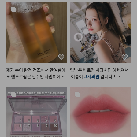
제가 손이 완전 건조해서 한여름에
립밤은 바르면 사과처럼 예뻐져서
도 핸드크림은 필수인 사람이에요.
 이름이 
#사과밤
 입니다!! 

 손 씻고 바로 로션이나 핸드크림
단독으로 발라도 예쁘고, 매트립 위
 안 바르면 각질 생길만큼 금방 손
에 발라도 예쁘고, 베이스 하고 립
이 마르고 건조해지는데, 이 제품은 
밤만 발라도 넘 예쁜컬러랍니다!!
손 씻고나서 건조하거나 당김이 없
 영혼을 갈아 만든 사과밤🍎
어서 좋았어요!!

#헤메코리뷰어