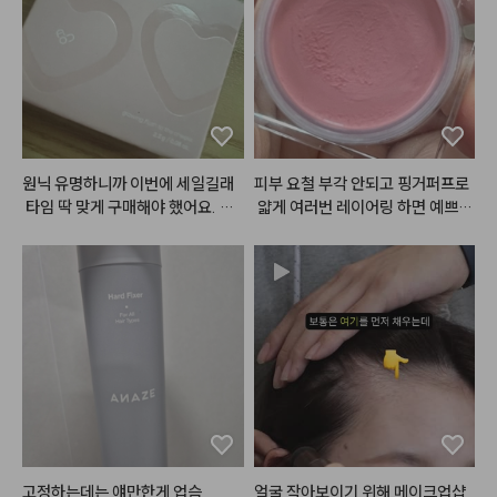
그래서 묻어남도 적고 사용감도 편
 편하고, 식물 유래 세정 성분과 자
- 
#뮤드
 글라세 틴트 [ 06 모브 모
안해서

연 유래 추출물이 들어가 피부에 자
어 ]

마스크 착용에도 답답함 없이 사용
극 없이 순하게 사용할 수 있다는
전체적으로 한번 발라주고 안쪽을
할 수 있다는 거 😘

 점이 진짜 안심됐어요. 특히 인공
 위주로 한 번 더 발라준다

적이지 않고 마치 진짜 생유자를 바
@flynn.cosmetic

로 짠 듯 상큼하고 싱그러운 유자향
- 
#올마이띵스
 키스유어아이즈글
이 은은하게 퍼져서 씻고 난 후에도 
리터 섀도우 [ 04 jazz ]

#광고
#벨벳틴트
#립메이크업
손에 산뜻한 잔향이 오래 남는 게
원닉 유명하니까 이번에 세일길래
피부 요철 부각 안되고 핑거퍼프로
눈밑 애교살 중앙부터 외곽으로 퍼
#립틴트
#매트틴트
#모래벨벳
 너무 기분 좋더라고요. 세정력은
 타임 딱 맞게 구매해야 했어요. 아
 얇게 여러번 레이어링 하면 예쁘게 
뜨려 준다

#플린틴트
#포슬포슬
#립발색
 깔끔하면서도 보습 성분이 풍부해
주 부드럽고 색깔이 이뻐요.
올라와여 !
#lipmakup
서 손을 자주 씻어도 피부가 당기거
#데일리메이크업
#메이크업튜토
나 건조해지지 않고 촉촉함이 유지
리얼
#makeuptutorial
되는 점도 너무 만족스러웠어요. 용
기 디자인도 모던하고 깔끔해서 욕
실 세면대에 올려두기만 해도 감성
적인 인테리어 효과까지 더해주는
 데일리템으로 실용성 좋고 기분도
 좋아지는 제품이에요.💛🍋

#헤메코리뷰어
고정하는데는 얘만한게 업슴

얼굴 작아보이기 위해 메이크업샵