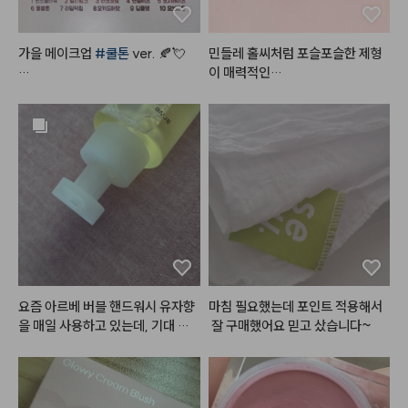
가을 메이크업 
#쿨톤
 ver. 🍂💘

민들레 홀씨처럼 포슬포슬한 제형
#쿨톤메이크업
 요렇게만 하면

#플린
#브리즈벨벳틴트
 ! ☁️

오묘하면서도 분위기 있는 
#가을
메이크업
 뚝딱!

오일감이 느껴지지 않는 그야말로
 리얼 벨벳!감의

- 
#뮤드
 숄 모먼트 아이섀도우 팔
파우더리함을 지닌 
#무광틴트
 예
레트 [ 04 라일락모먼트 ]

요🙃

5번 컬러로 눈 두덩이를 전체적으
벨벳제형의 립 제품들 많이 사용해
로 발라주고

봤는데

9번 컬러로 쌍꺼풀 라인에 음영을
브리즈벨벳틴트의 경우 포슬포슬
 주고

한 질감이

6번 컬러로 눈 두덩이 중앙을 시작
리얼로 살아있는 
#솜털벨벳
 의 
#
으로 가장자리까지 퍼뜨려 주고

민글레틴트
 랍니다 (❛ө❛)

요즘 아르베 버블 핸드워시 유자향
마침 필요했는데 포인트 적용해서
10번 컬러로 눈 꼬리 음영을 준다

을 매일 사용하고 있는데, 기대 이
 잘 구매했어요 믿고 샀습니다~
솜털볼같은 동글~동글 벨벳 파우
상으로 맘에 들어서 손 씻을 때마다 
- 
#스킨푸드
 버터리 치크 케이크 [ 
더가 입술 주름 사이를

기분이 참 좋아지더라고요. 펌핑하
01 베리 앤 크림 ]

부드럽게 매꿔주어 매끈하고 보송
자마자 밀도 높고 쫀득한 거품이 풍
볼 중앙을 위주로 퍼뜨려준다

한 
#립
 을 연출해줘요

성하게 바로 나와서 사용하기 정말