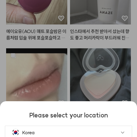
에이오유(AOU) 매트 포슬밤은 이
인스타에서 추천 받아서 샀는데 향
름처럼 입술 위에 포슬포슬하고 부
도 좋고 머리카락이 부드러워 진게
드럽게 밀착되는 매력적인 립 앤 치
 확실히 느껴져요. 제형이 기름지지 
크 제품입니다.

않고 가벼워서 부담없이 사용할 수
일반적인 건조하고 뻑뻑한 매트 립
 있는 점이 가장 좋아요.
과 달리, 밤 타입으로 부드럽게 발
리면서도 겉은 보송하게 마무리되
어 입술 주름과 각질을 매끈하게 블
러 처리해 주는 효과가 탁월합니다. 
뭉침 없이 자연스럽게 스머징되어
 손이나 실리콘 브러시로 대충 톡톡 
두드려 발라도 쉽게 예쁜 그라데이
션 립을 연출할 수 있습니다.

Please select your location
특히 웜톤과 쿨톤 모두가 반할 만한 
이거 진짜 자주써서 지금 2개째 샀
색감도 마음에 드는데 두 컬러 조합
감각적이고 트렌디한 저채도·고분
어요.

이 예쁘네요 섞었을 때가 진짜 쉐딩
위기 컬러 구성이 돋보이며, 립뿐만 
메컵에 분위기 필요할때 사용하면
에 어울리는 느낌이라 예뻐요 추천
Korea
아니라 치크(블러셔)로 함께 활용
 진짜 개 쩔고요.
