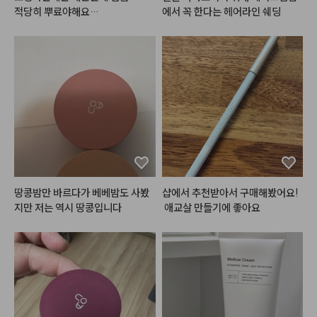
적당히 뿌료야해요

에서 꼭 한다는 헤어라인 쉐딩
안그럼 하얀거 생기고 떡지게 보일
수있음.ㅠ
땅콩밤만 바르다가 베베밤도 사봤
샵에서 추천받아서 구매해봤어요!
지만 저는 역시 땅콩입니다
 애교살 만들기에 좋아요