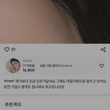
39
에이오유
01 하츄볼
보들 크림 블러셔 2colors
16,800
dnswl
생각보다
조금
진한거같아요
그래도
데일리템으로
잘쓰고
잇어요
완전
기엽고
발색도
잘나와요
최고입니당앙
추천 피드