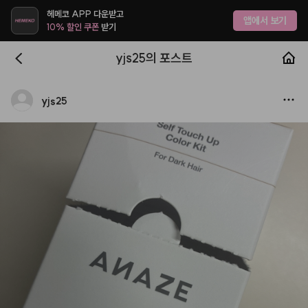
헤메코 APP 다운받고
앱에서 보기
10% 할인 쿠폰
받기
yjs25의 포스트
yjs25