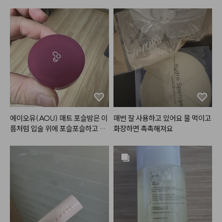
스타일링에 따라서 다른 분위기를
 낼 수 있는

여러가지로 연출 가능한 스타일입
니당 🥴

모두 
#단디
 하시고 예뻐지세요☁️

#하움스타일
#하움단아
#haum
에이오유(AOU) 매트 포슬밤은 이
매번 잘 사용하고 있어요 물 먹이고 
름처럼 입술 위에 포슬포슬하고 부
화장하면 촉촉해져요
드럽게 밀착되는 매력적인 립 앤 치
크 제품입니다.

일반적인 건조하고 뻑뻑한 매트 립
과 달리, 밤 타입으로 부드럽게 발
리면서도 겉은 보송하게 마무리되
어 입술 주름과 각질을 매끈하게 블
러 처리해 주는 효과가 탁월합니다. 
뭉침 없이 자연스럽게 스머징되어