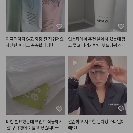
입술에 과즙+청순미 가득..!

✨반짝반짝✨ 탱글거리는 입술로

만들어주는 틴티드 립밤이에요!

요즘 제 파우치템임..!
자극적이지 않고 화장 잘 지워져요. 
인스타에서 추천 받아서 샀는데 향
세안한 후에도 촉촉합니다!!
도 좋고 머리카락이 부드러워 진게
 확실히 느껴져요. 제형이 기름지지 
않고 가벼워서 부담없이 사용할 수
 있는 점이 가장 좋아요.
마침 필요했는데 포인트 적용해서
깔끔하고 시크한 일자뱅 스타일이
 잘 구매했어요 믿고 샀습니다~
에요!
