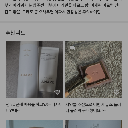
부가
따가워서
눈썹
주변
피부에
바게린을
바르고
함.
바세린
바르면
안따
갑고
좋음.
그래도
좀
오래두면
아파서
민감성은
주의해야함.
추천 피드
전 20년째 미용을 하고있는 디자이
지인들 추천으로 이번에 뮤즈 플러
너인데

터 블러셔 구매했어요 !

(사진 두번째,네번째가 실내 / 세번
매장에서 케라**을 사용하고 있어
째,다섯번째가 실외 발색 사진이에