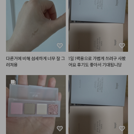
요

용)

고객님들 모발은 적당한 손상모도
 있고 

워낙 블러셔를 좋아해서 다양한 블
극손상모들도 많은데

러셔를 가지고 있는데

뮤드 플러터 블러셔 전 색상이 다
시몽***는 너무 라이트하고

 너무 제 스타일이라 한참 고민하고 
모발마다 다른제품 맞춰드리다보
메리 뮤즈로 골랐어요 ㅠㅠ💗

니 제가 구매해여할 기본 제품이 넘  
많고  본인모발에 맞는 제품보단 다
가루날림은 어느정도 있지만 지금
른제품 향을 찾는 경우도 있어서 추
까지 제가 사용한 블러셔보단 현저
다른거에 비해 섬세하게 너무 잘 그
1일 1팩용으로 가볍게 쓰려구 사봤
천이 참말 귀찮고 어려웠는데

히 적었고

러져용
어요 후기도 좋아서 기대됩니당
발색이 미쳤어요 .. 너무 이쁘게 올
멜로우 크림은 극손상모도 기본손
라가고 제가 생각했던 핑크코랄 색
상모도 다

상으로 발색돼요

 사용 가능하고 향이 불호가 없어서 
넘  좋아요

피부 다 하고 블러셔 올리면 얼굴이 
포토샵으로 블러처리한 것 처럼 뽀
바르고 손에 남는 유분감도 없고

얘져요 

소량으로도 가능해서 만족도도 좋
그리고 가루가 엄청 곱더라구요 !
습니다.
 케이스도 너무 깔끔하고 이쁨 뿜뿜 
✨
