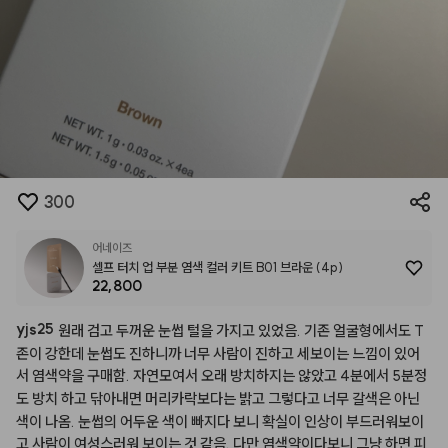
300
어네이즈
셀프 터치 업 부분 염색 컬러 키트 B01 브라운 (4p)
22,800
yjs25
원래
검고
두꺼운
눈썹
털을
가지고
있었음.
기존
얼굴형에서도
T
존이
강한데
눈썹도
진하니까
너무
사람이
진하고
세보이는
느낌이
있어
서
염색약을
구매함.
자연모여서
오래
방치하지는
않았고
4분에서
5분정
도
방치
하고
닦아내면
머리카락보다는
밝고
그렇다고
너무
갈색은
아닌
색이
나옴.
눈썹의
어두운
색이
빠지다
보니
확실이
인상이
부드러워보이
고
사람이
여성스러워
보이는
것
같음.
다만
염색약이다보니
그냥
하면
피