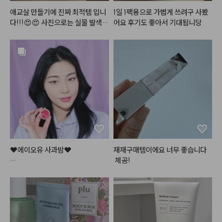
제품 사진에서처럼 사진 그대로 색
애교살 만들기에 진짜 최적템 입니
1일 1팩용으로 가볍게 쓰려구 사봤
상이 올라와서 제 마음에 쏙 들었답
다!!!😍😍 사진으로는 실물 발색이 
어요 후기도 좋아서 기대됩니당
니다 .. 다른 색상도 구매 각 ..

전혀 안잡히네요. 펄이 골드펄+보
라펄+핑크펄 섞여서 진짜 영롱하
게 반짝거리구요.✨️ 음영컬러도 진
#헤메코체험단
짜 딱 그림자컬러에요. 쿨핑크 베이
스컬러도 예쁘고, 저 하얀게 크림컨
실러 였더라구요~ 제형도 딱 적당
하고 발색력도 좋고 주름에 끼이지
도 않아요. 팔레트가 예상했던대로
 엄청난 초미니 사이즈이긴 한데,
 다 쓰면 재구매의사 매우 있습니
다❣️❣️
❤️에이오유 사과밤❤️

재재구매템이에요 너무 좋습니다
 체공!
론칭 직후 엄청난 인기로

품절사태가 일어났던

바로 그 틴티드 립밤!

건조한 입술을 맑은 사과빛으로

물들여주어
