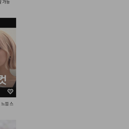
살 가능
#25호
 느낌 스
기
#테슬