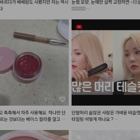
바르다가 베베밤도 사봤지만 저는 역시 
눈썹 모양, 눈매만 살짝 교정하면 -10
다
👩🏻‍❤️‍👩🏻

#로즈프로젝트
#어두운쿠션
#24호
 촉촉해서 자주 사용해요. 하나만 단
단발머리 숱많은 사람은 가벼운 테슬컷
르는 것보다는 베이스 칼라를 깔고 가
타일링 어떻게 하나요 ? 

짝 발르는 것이 훨씬 예뻐요.
#어네이즈
#레삐
#결에센스
#매직
컷
#진주쌤