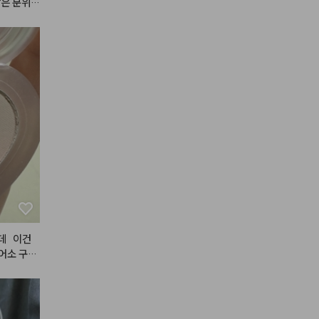
은 분위기 

데   이건
소 구매   
. 색도   
 섞여있으
이지   아나
깨질 것   같