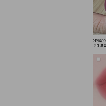
에이오유(
 위에 포
립 앤 치크
일반적인 
입으로 부
리되어 입
해 주는 
게 스머징
톡 두드려
출할 수 있
특히 웜톤
 트렌디한
며, 립뿐
을 때 맑