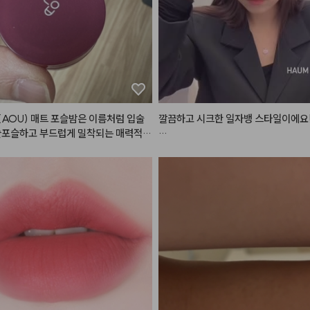
✨반짝반짝✨ 탱글거리는 입술로

만들어주는 틴티드 립밤이에요!

요즘 제 파우치템임..!
AOU) 매트 포슬밤은 이름처럼 입술
깔끔하고 시크한 일자뱅 스타일이에요!
슬포슬하고 부드럽게 밀착되는 매력적인 
 제품입니다.

스타일링에 따라서 다른 분위기를 낼 수 
건조하고 뻑뻑한 매트 립과 달리, 밤 타
여러가지로 연출 가능한 스타일입니당 🥴
드럽게 발리면서도 겉은 보송하게 마무
술 주름과 각질을 매끈하게 블러 처리
모두 
#단디
 하시고 예뻐지세요☁️

효과가 탁월합니다. 뭉침 없이 자연스럽
되어 손이나 실리콘 브러시로 대충 톡
#하움스타일
#하움단아
#haum
 발라도 쉽게 예쁜 그라데이션 립을 연
습니다.

과 쿨톤 모두가 반할 만한 감각적이고
 저채도·고분위기 컬러 구성이 돋보이
만 아니라 치크(블러셔)로 함께 활용했
고 자연스러운 생기가 돌아 메이크업의