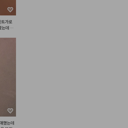
벤트가로
봤는데 에
것 같아용
구매했는데