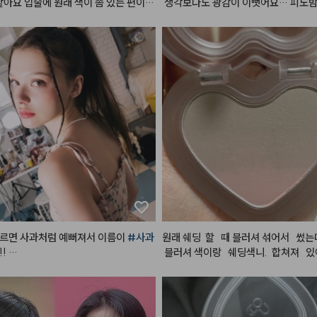
 같아요 입술에 원래 색이 좀 있는 편이라 
 생각보다도 광감이 이뻣어요… 피노밤
 그냥 올리면 절대 원하는 발색이 안나
낭낭한 색감이라 FW 시즌에 최고…
osmetic

 립을 베이스네 깔고 다른 립 레이어드
 맘에드는 색이 됩니다ㅠㅠ 특히 누드
벨벳틴트
#립메이크업
#립틴트
#매
추천추처처천
모래벨벳
#플린틴트
#포슬포슬
#립
pmakup
르면 사과처럼 예뻐져서 이름이 
#사과
원래 쉐딩  할   때 블러셔 섞어서   썼는


 블러셔 색이랑   쉐딩색니.  합쳐져   있어
발라도 예쁘고, 매트립 위에 발라도 예
해봤는데 확실히   합쳐져   있으니   편하고
이스 하고 립밤만 발라도 넘 예쁜컬러랍
자연스럽고 이뻐요. 블러셔   색이랑  
영혼을 갈아 만든 사과밤🍎
니.  일반   쉐딩과 다르게   칙칙해   보
영 생기   있어 보여여.  근데   좀    잘   