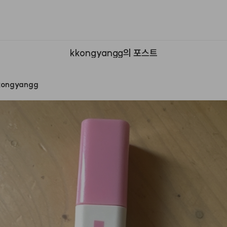
kkongyangg의 포스트
kongyangg