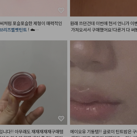
높여주는 똑똑한 2 in 1 아이템입니다.
 엄청나게 강한편은 아니지만, 지워질
저분하지 않고 은은하게 옅어져 데일리
원래 쓰던건데 이번애 현서 언니가 이
용으로 손이 자주 가는 제품입니다. 소
브리즈벨벳틴트
 ! ☁️

 가져오셔서 구매했어요!다른거 다 써
뽀용한 블러 립 표현을 좋아하는 분들
이오유께 제일 안뜨고 제일 하얘지는 
추천합니다.
느껴지지 않는 그야말로 리얼 벨벳!감
을 지닌 
#무광틴트
 예요🙃

 립 제품들 많이 사용해봤는데

틴트의 경우 포슬포슬한 질감이

아있는 
#솜털벨벳
 의 
#민글레틴트
 랍


 동글~동글 벨벳 파우더가 입술 주름 
매꿔주어 매끈하고 보송한 
#립
 을 연
어남도 적고 사용감도 편안해서

용에도 답답함 없이 사용할 수 있다는
입니다!! 아무래도 재재재재재구매템
에이오유 기둥템!! 글로이 틴트밤은 