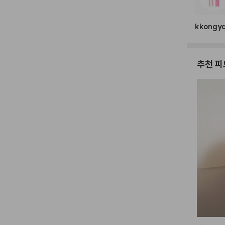
kkongy
추천 피