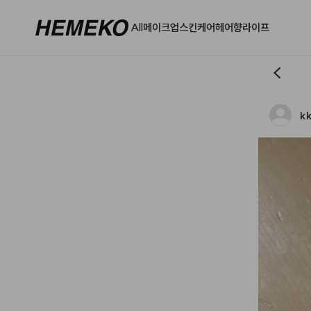
All
메이크업
스킨케어
헤어
향
라이프
k