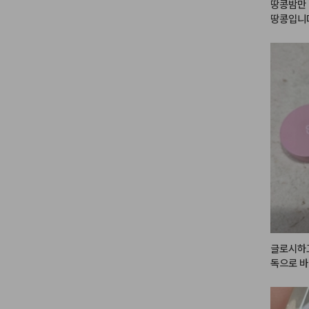
땅콩밤만 
땅콩입니
글로시하고
독으로 바
운데만 살