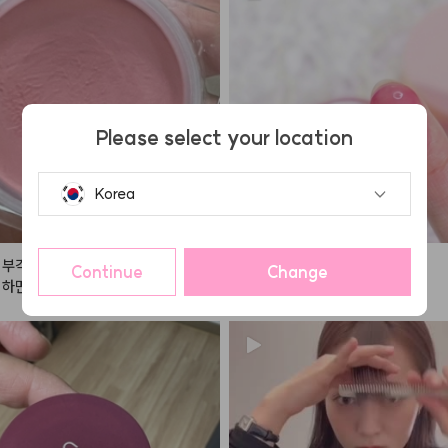
Please select your location
Korea
 부각 안되고 핑거퍼프로 얇게 여러번
❤️에이오유 사과밤❤️

Continue
Change
 하면 예쁘게 올라와여 !
론칭 직후 엄청난 인기로

품절사태가 일어났던

바로 그 틴티드 립밤!

건조한 입술을 맑은 사과빛으로

물들여주어

입술에 과즙+청순미 가득..!
