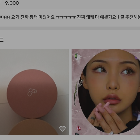
9,000
angg
요거
진짜
광택
미쳤어요
ㅠㅠㅠㅠㅠ
진짜
왜케
다
예쁜가요!!
쿨
추천해
드