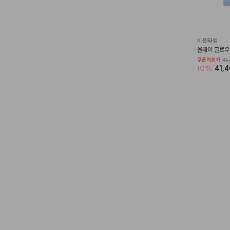
비온타임
올데이 글로우
쿠폰적용가
46,
10
%
41,