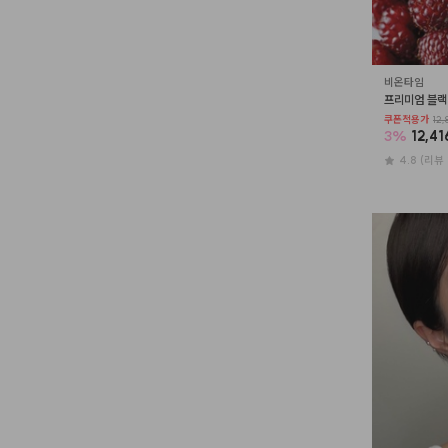
비온타임
프리미엄 블랙
쿠폰적용가
12,
3
%
12,41
4.8
(리뷰 