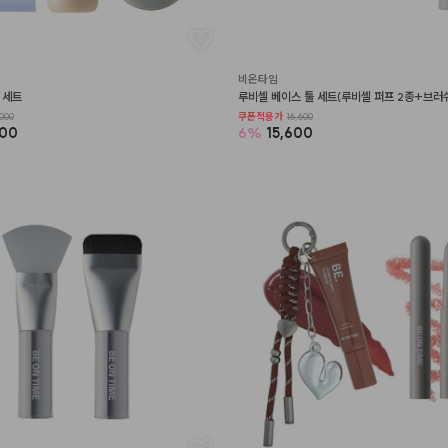
비온타임
 세트
루비셀 베이스 툴 세트(루비셀 퍼프 2종+브러쉬
000
쿠폰적용가
16,600
400
6
%
15,600