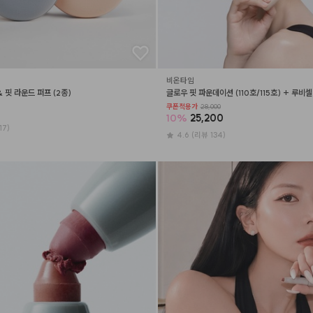
비온타임
& 핏 라운드 퍼프 (2종)
글로우 핏 파운데이션 (110호/115호) + 루비
쿠폰적용가
28,000
10
%
25,200
17)
4.6
(리뷰 134)