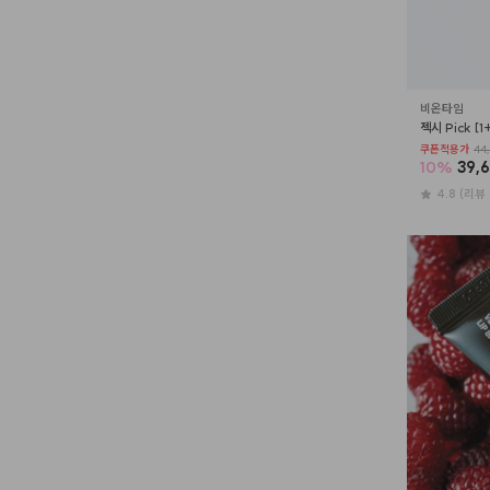
비온타임
젝시 Pick [
쿠폰적용가
44,
10
%
39,
4.8
(리뷰 