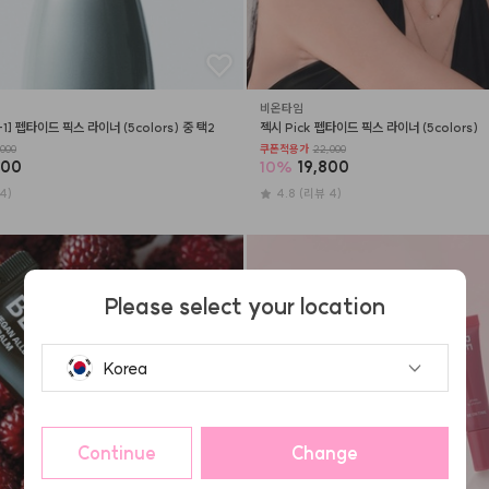
비온타임
1+1] 펩타이드 픽스 라이너 (5colors) 중 택2
젝시 Pick 펩타이드 픽스 라이너 (5colors)
000
쿠폰적용가
22,000
600
10
%
19,800
4)
4.8
(리뷰 4)
Please select your location
Korea
Continue
Change