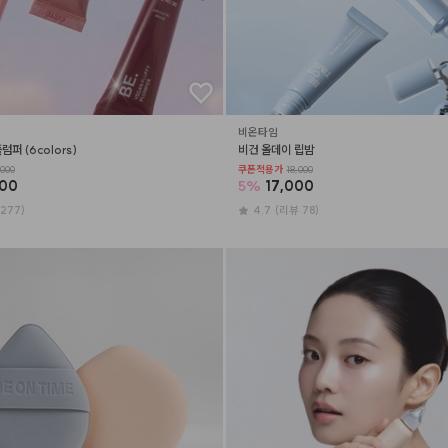
비온타임
퍼 (6colors)
비건 올데이 립밤
000
쿠폰적용가
18,000
800
5
%
17,000
277)
4.7
(리뷰 78)