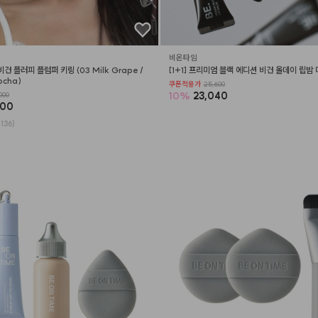
비온타임
비건 플러피 플럼퍼 키링 (03 Milk Grape / 
[1+1] 프리미엄 블랙 에디션 비건 올데이 립밤
ocha)
쿠폰적용가
25,600
10
%
23,040
000
200
136)