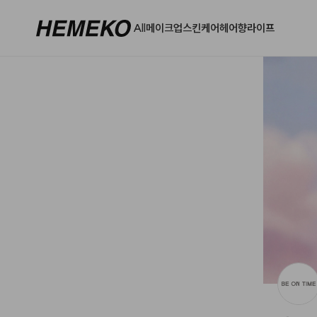
헤메코랩 - 하나만 사도 어디로든 무료배송
All
메이크업
스킨케어
헤어
향
라이프