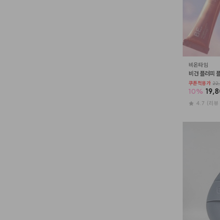
비온타임
비건 플러피 플럼
쿠폰적용가
22,
10
%
19,
4.7
(리뷰 