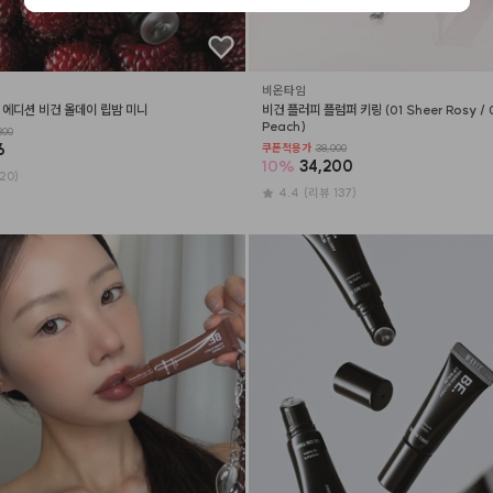
비온타임
 에디션 비건 올데이 립밤 미니
비건 플러피 플럼퍼 키링 (01 Sheer Rosy / 0
Peach)
800
6
쿠폰적용가
38,000
10
%
34,200
20)
4.4
(리뷰 137)