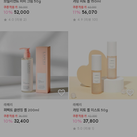
브릴리언트 비비 크림 50g
카밍 피토 겔 150ml
쿠폰적용가
58,000
쿠폰적용가
63,000
10
%
52,000
11
%
56,070
4.0
(리뷰 2)
4.9
(리뷰 101)
라페리
라페리
퍼펙트 클렌징 겔 200ml
카밍 피토 겔 미스트 50g
쿠폰적용가
36,000
쿠폰적용가
42,000
10
%
32,400
10
%
37,800
5.0
(리뷰 1)