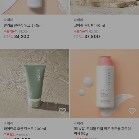
라페리
라페리
릴리프 클렌징 밀크 245ml
고마쥐 필링겔 140ml
쿠폰적용가
38,000
쿠폰적용가
42,000
10
%
34,200
10
%
37,800
라페리
라페리
하이드로 오션 마스크 200ml
[리뉴얼] 트러블 각질 정돈 컨트롤 파우더 
워시 50g
쿠폰적용가
56,000