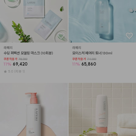
라페리
라페리
수딩 퍼펙션 모델링 마스크 (10회분)
모이스처 페어리 토너 130ml
쿠폰적용가
78,000
쿠폰적용가
74,000
11
%
69,420
11
%
65,860
5.0
(리뷰 1)