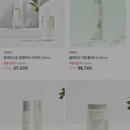
라페리
라페리
퓨어리스트 립앤아이 리무버 210ml
블레미쉬 컨트롤 토너 210ml
쿠폰적용가
30,000
쿠폰적용가
66,000
10
%
27,000
11
%
58,740