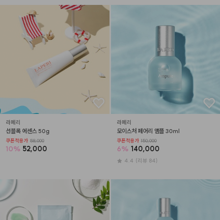
라페리
라페리
선블록 에센스 50g
모이스처 페어리 앰플 30ml
쿠폰적용가
58,000
쿠폰적용가
150,000
10
%
52,000
6
%
140,000
4.4
(리뷰 84)