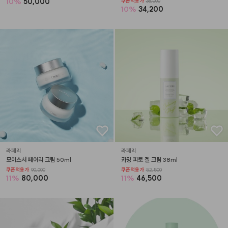
10
%
50,000
쿠폰적용가
38,000
10
%
34,200
라페리
라페리
모이스처 페어리 크림 50ml
카밍 피토 겔 크림 38ml
쿠폰적용가
90,000
쿠폰적용가
52,500
11
%
80,000
11
%
46,500