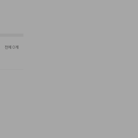
전체 0개