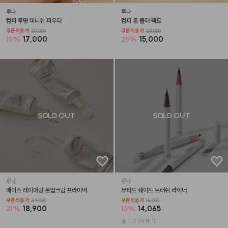
루나
루나
컴피 투명 피니쉬 파우더
컴피 톤 블러 팩트
쿠폰적용가
20,000
쿠폰적용가
20,000
15
%
17,000
25
%
15,000
SOLD OUT
SOLD OUT
루나
루나
베이스 레이어링 톤업크림 프라이머
뮤티드 쉐이드 브러쉬 라이너
쿠폰적용가
24,000
쿠폰적용가
16,000
21
%
18,900
12
%
14,065
1.0
(리뷰 1)