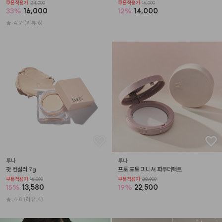
쿠폰적용가
24,000
쿠폰적용가
16,000
33
%
16,000
12
%
14,000
4.7
(리뷰 6)
루나
루나
팟 컨실러 7g
프로 포토 피니셔 파우더팩트
쿠폰적용가
16,000
쿠폰적용가
28,000
15
%
13,580
19
%
22,500
4.8
(리뷰 4)