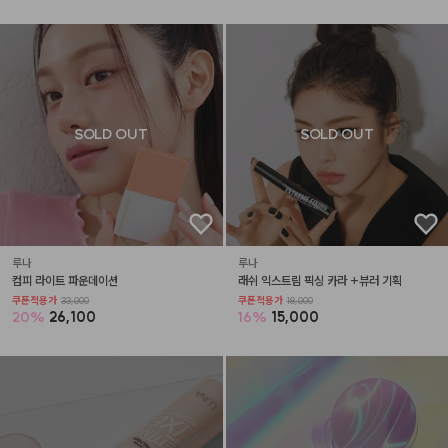
SOLD OUT
SOLD OUT
루나
루나
컴피 라이트 파운데이션
래쉬 익스트림 픽싱 카라 +뷰러 기획
쿠폰적용가
33,000
쿠폰적용가
18,000
20
%
26,100
16
%
15,000