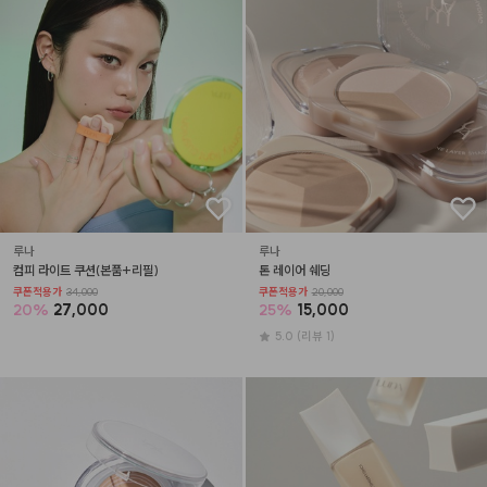
루나
루나
컴피 라이트 쿠션(본품+리필)
톤 레이어 쉐딩
쿠폰적용가
34,000
쿠폰적용가
20,000
20
%
27,000
25
%
15,000
5.0
(리뷰 1)