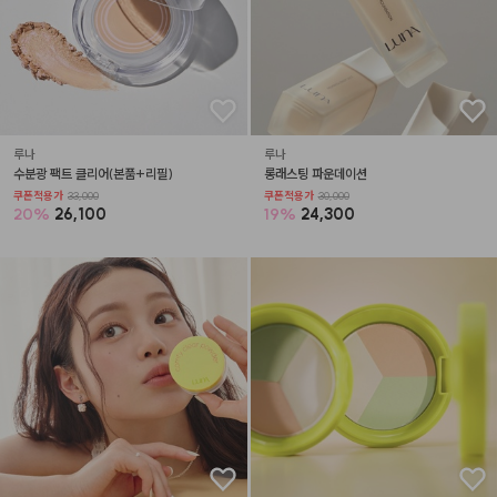
루나
루나
수분광 팩트 클리어(본품+리필)
롱래스팅 파운데이션
쿠폰적용가
33,000
쿠폰적용가
30,000
20
%
26,100
19
%
24,300