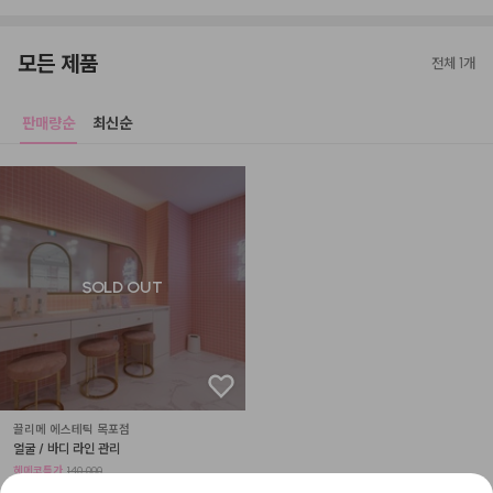
모든 제품
전체 1개
판매량순
최신순
SOLD OUT
끌리메 에스테틱 목포점
얼굴 / 바디 라인 관리
헤메코특가
140,000
50
%
70,000