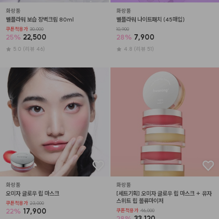
화랑품
화랑품
벨플라워 보습 장벽크림 80ml
벨플라워 나이트패치 (45매입)
쿠폰적용가
30,000
10,900
25
%
22,500
28
%
7,900
5.0
(리뷰 46)
4.8
(리뷰 51)
화랑품
화랑품
오미자 글로우 립 마스크
[세트기획] 오미자 글로우 립 마스크 + 유자 
스위트 립 볼류마이저
쿠폰적용가
23,000
22
%
17,900
쿠폰적용가
46,000
28
%
33,120