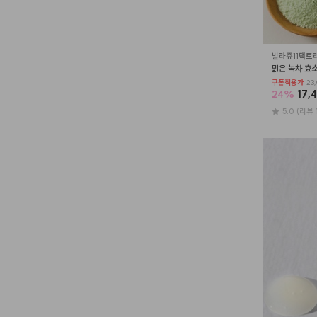
빌라쥬11팩토
맑은 녹차 효소
쿠폰적용가
23,
24
%
17,
5.0
(리뷰 