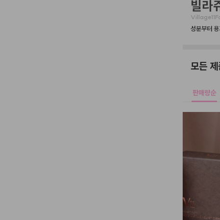
빌라쥬
Village11F
성분부터 용
모든 제
판매량순