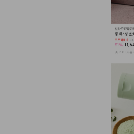
빌라쥬11팩토
롱 래스팅 벨벳 
쿠폰적용가
24,
51
%
11,6
5.0
(리뷰 