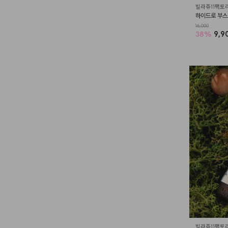
빌라쥬11팩토
하이드로 부스트
16,000
38
%
9,9
빌라쥬11팩토