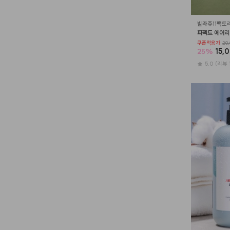
빌라쥬11팩토
퍼펙트 에어리
쿠폰적용가
20,
25
%
15,
5.0
(리뷰 