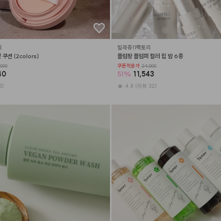
리
빌라쥬11팩토리
쿠션 (2colors)
플럼팡 플럼퍼 컬러 립 밤 6종
000
쿠폰적용가
24,000
40
51
%
11,543
3)
4.8
(리뷰 32)