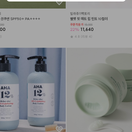
리
빌라쥬11팩토리
 선쿠션 SPF50+ PA++++
벨벳 핏 매트 립 틴트 10컬러
000
쿠폰적용가
15,000
000
22
%
11,640
1)
4.8
(리뷰 4)