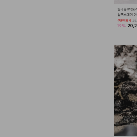
빌라쥬11팩토
릴렉스데이 아
쿠폰적용가
25,
19
%
20,