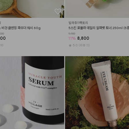
리
빌라쥬11팩토리
 비건 클렌징 파우더 워시 60g
5스킨 포뮬라 데일리 알파벳 토너 250ml (5종
000
9,900
400
11
%
8,800
19)
5.0
(리뷰 11)