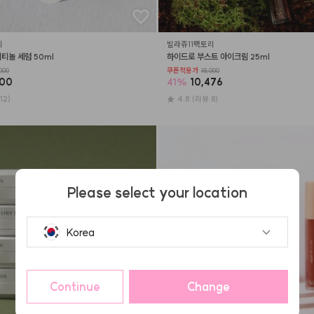
리
빌라쥬11팩토리
티놀 세럼 50ml
하이드로 부스트 아이크림 25ml
000
쿠폰적용가
18,000
300
41
%
10,476
12)
4.8
(리뷰 8)
Please select your location
Korea
Continue
Change