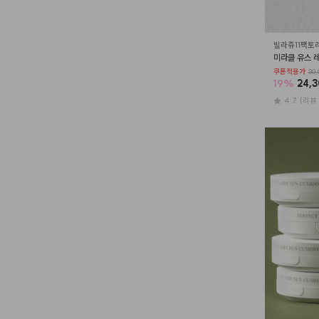
빌라쥬11팩토
미라클 유스 레
쿠폰적용가
30,
19
%
24,
4.7
(리뷰 