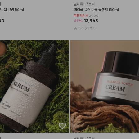
리
빌라쥬11팩토리
 젤 크림 50ml
미라클 유스 더블 클렌저 150ml
쿠폰적용가
24,000
00
41
%
13,968
5.0
(리뷰 1)
리
빌라쥬11팩토리