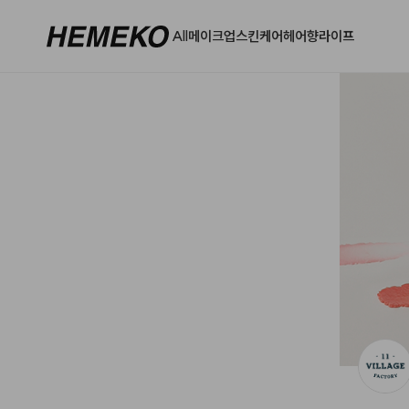
헤메코랩 - 하나만 사도 어디로든 무료배송
All
메이크업
스킨케어
헤어
향
라이프