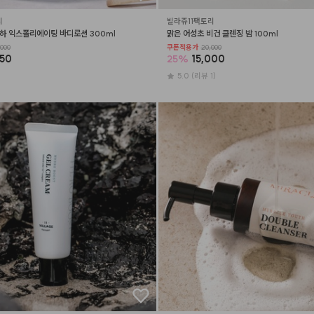
리
빌라쥬11팩토리
하 익스폴리에이팅 바디로션 300ml
맑은 어성초 비건 클렌징 밤 100ml
000
쿠폰적용가
20,000
250
25
%
15,000
5.0
(리뷰 1)