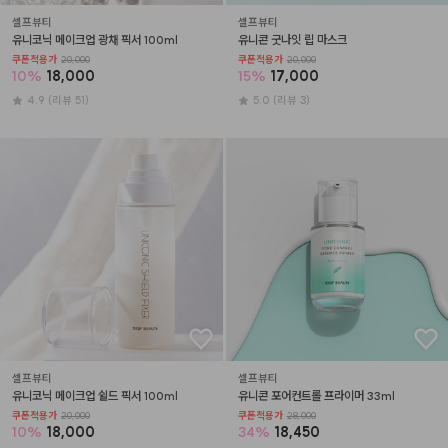
셀프뷰티
셀프뷰티
유니코닉 메이크업 광채 픽서 100ml
유니콘 굿나잇 립 마스크
쿠폰적용가
20,000
쿠폰적용가
20,000
10
%
18,000
15
%
17,000
4.9
(리뷰 51)
5.0
(리뷰 3)
셀프뷰티
셀프뷰티
유니코닉 메이크업 쉴드 픽서 100ml
유니콘 포어컨트롤 프라이머 33ml
쿠폰적용가
20,000
쿠폰적용가
28,000
10
%
18,000
34
%
18,450