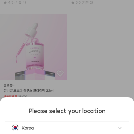
4.5
(리뷰 4)
5.0
(리뷰 2)
셀프뷰티
유니콘 오로라 에센스 프라이머 32ml
쿠폰적용가
28,000
34
%
18,450
4.0
(리뷰 3)
Please select your location
1
Korea