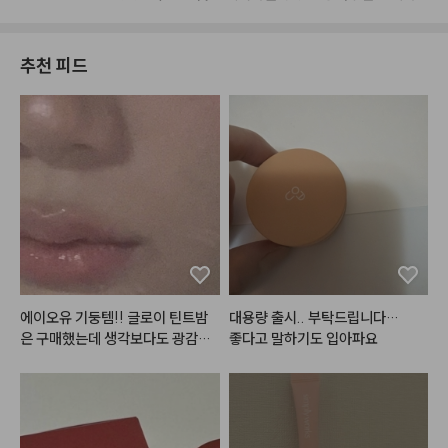
추천 피드
에이오유 기둥템!! 글로이 틴트밤
대용량 출시.. 부탁드립니다…

은 구매했는데 생각보다도 광감이
좋다고 말하기도 입아파요
 이뻣어요… 피노밤은 분위기 낭낭
한 색감이라 FW 시즌에 최고…😘