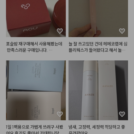
포슬밤 재구매해서 사용해봤는데
늘 잘 쓰고있던 건데 헤메코랩에 심
 만족스러운 구매입니다. 

플리웍스가 들어왔다고 해서 놀랐
여러군데 다양하게 활용 가능해서
네요! 1번 2번도 다 발라봤지만 저
 더 좋은 것 같아요.

는 3번이 가장 잘 쓰일 것 같아서 하
입술에 사용하면 지속력이 좀 떨어
나 더 구매했습니다. 포인트도 쓸겸
지는 경향이 있어서 입술보다는 치
해서요ㅎㅎ 쉽게 설명하면 1번은 각
크나 섞어서 많이 사용하고 있어요.

질을 없애주고 2번은 수분을 채워
립에도 베이스 립으로 깔아주고 글
주고 3번은 영양을 넣어줘요. 3번
로스나 다른 틴트 얹으면 지속력 꽤 
은 밤에 바르면 아침까지도 쫀득하
나쁘지 않습니다. 

게 입술에 남아있고 각질도 적당히
예전 샀을 때는 색상이 많이 없었는
 잘 불려주는 편입니다. 아침에 바
데 최근 보니 색상도 다양해지고 라
르면 그 어떤 글로우립보다 반짝거
인업도 다양해져서 소장 욕구 더 드
리기는 하지만.. 좀만 많이 발랐다
는 것 같아요. 

 싶으면 흘러내리고.. 제형이 안 맞
1일 1팩용으로 가볍게 쓰려구 사봤
냄새, 고정력, 세정력 적당하고 좋
예전보다 판매처도 다양해지고 살
으면 아래 발라둔 립베이스부터 립
어요 후기도 좋아서 기대됩니당
은것같아요