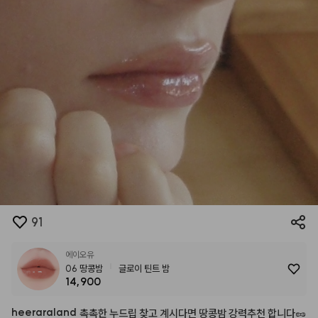
91
에이오유
06 땅콩밤
글로이 틴트 밤
14,900
heeraraland
촉촉한
누드립
찾고
계시다면
땅콩밤
강력추천
합니다🥜