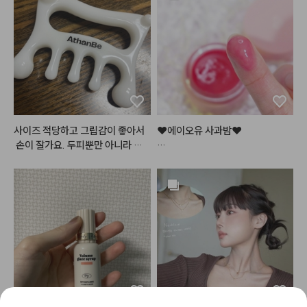
고객님들 모발은 적당한 손상모도
광택으로 사용합니다😁🫰🫰
 있고 

극손상모들도 많은데

시몽***는 너무 라이트하고

모발마다 다른제품 맞춰드리다보
니 제가 구매해여할 기본 제품이 넘  
많고  본인모발에 맞는 제품보단 다
른제품 향을 찾는 경우도 있어서 추
사이즈 적당하고 그립감이 좋아서
❤️에이오유 사과밤❤️

천이 참말 귀찮고 어려웠는데

 손이 잘가요. 두피뿐만 아니라 바
디용으로 쓰기도 좋아요.
론칭 직후 엄청난 인기로

멜로우 크림은 극손상모도 기본손
품절사태가 일어났던

상모도 다

바로 그 틴티드 립밤!

 사용 가능하고 향이 불호가 없어서 
건조한 입술을 맑은 사과빛으로

넘  좋아요

물들여주어

입술에 과즙+청순미 가득..!

바르고 손에 남는 유분감도 없고

소량으로도 가능해서 만족도도 좋
✨반짝반짝✨ 탱글거리는 입술로

습니다.
만들어주는 틴티드 립밤이에요!

요즘 제 파우치템임..!