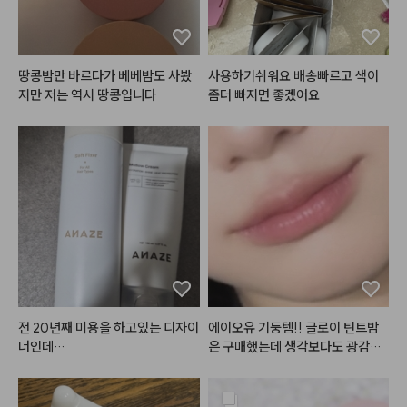
 분위기 있어요. 

스미듯이 발색돼서 눈두덩이 쪽도
 이걸로 살짝 음영처럼 넣으면 부담
땅콩밤만 바르다가 베베밤도 사봤
사용하기쉬워요 배송빠르고 색이
스럽지 않고 괜찮은 것 같아요. 

지만 저는 역시 땅콩입니다
좀더 빠지면 좋겠어요
음영도 되고 포인트도 되니까 블러
셔로 써도 괜찮았어요. 두루두루 쓰
기 좋아요.

다른 컬러도 다양하게 나왔으면 좋
겠어요~~ 

더 쿨한 컬러도 좋을 것 같아요!!
전 20년째 미용을 하고있는 디자이
에이오유 기둥템!! 글로이 틴트밤
너인데

은 구매했는데 생각보다도 광감이
 이뻣어요… 색감도 이쁘지만 단독
매장에서 케라**을 사용하고 있어
보단 마지막 마무리로 바르다보니
요

 색감에 큰 차이를 두지않고 유리알