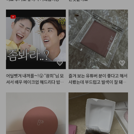
 수 있고 테스트해볼 곳도 많아져서 
펜슬까지 전부 다 녹여버리고ㅎㅎ
좋은 것 같습니다.

ㅋㅋ.. 게다가 심플리웍스가 늘 아
구매 망설이는 분들 있으면 추천드
쉬운 점은 가격이.. ㅎㅎㅜㅜ 가격
려요!!
이 비싸요.. 할인 좀 팍팍 부탁드릴
게요ㅠㅠ
어딜뺏겨 내꺼를~!😤 "광희"님 모
즐겨 보는 유튜버 분이 좋다고 해서 
셔서 배우 메이크업 해드리다 밥그
사봤는데 부드럽고 발색이 잘 돼서
릇?싸움 까아쥐…
 만족합니당ㅎㅎ 

엄청 쿨하지도 웜하지도 않은 뉴트
럴한 혈색 음영? 느낌이에요!! 

붉은 색이라 많이 바르진 않는데 트
임 라이너로 뒷트임 그리고 이거 조
금 써서 풀어주면 울먹한 느낌이라