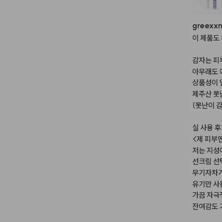
greexx
이
제품도
감자는
피
아무래도
상품성이
제주산
못
(못난이
실
사용
후
<제
피부
저는
지성
선크림
선
무기자차
유기만
사
가끔
자극
잔여감도