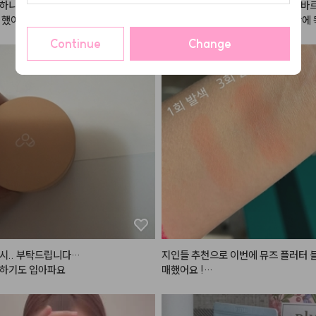
하니까 이번에 세일길래 타임 딱 맞게
작년 이맘때 구매해서 정말 알차게 바
 했어요. 아주 부드럽고 색깔이 이뻐요.
까지 싹싹 긁어 쓴 끝에, 결국 1년 만에
품으로 재구매했습니다! 그동안 수많은
Continue
Change
을 거쳐 갔지만 결국 다시 이 제품을 찾
 대체 불가능한 독보적인 제품력 때문입
처음 쓰던 제품을 1년 동안 꾸준히 사
 질리거나 변질되는 느낌 없이 마지막
 편안하게 잘 썼는데, 재구매한 새제품
니 역시 그 보송하고 포슬한 감성이 그
 뻑뻑하거나 건조하게 조여오는 매트 
라, 입술 주름을 부드럽게 메워주며 블
 한 듯 뽀얗게 표현되는 텍스처는 여전
럽습니다.

특히 톤에 구애받지 않고 자연스럽게 
 감각적인 컬러감 덕분에 대충 툭툭 발
지 않은 분위기가 연출되고, 바쁜 날엔
를 한 번에 해결하는 용도로 정말 유용
시.. 부탁드립니다…

지인들 추천으로 이번에 뮤즈 플러터 
고 있습니다. 1년 동안 직접 써보고 결
말하기도 입아파요
매했어요 !

산으로 다시 돌아올 만큼 만족도가 높
(사진 두번째,네번째가 실내 / 세번째
라, 앞으로도 제 메이크업 파우치 속 
가 실외 발색 사진이에용)

이 될 것 같습니다. 매트 립 덕후분들