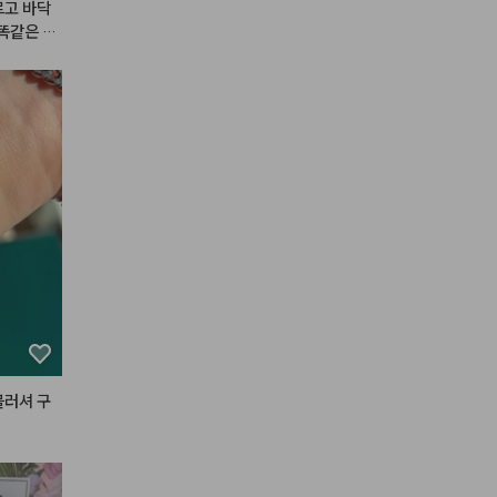
르고 바닥
 똑같은 제
 매트 립
게 된 건
니다.

용하면서도
까지 입술
을 뜯어보
대로네요.
립이 아니
러 처리를
히 감탄스
스며드는
라도 과하
 립과 치크
하게 잘 쓰
블러셔 구
국 내돈내
은 제품이
,다섯번째
영구 정착템
이라면 절대