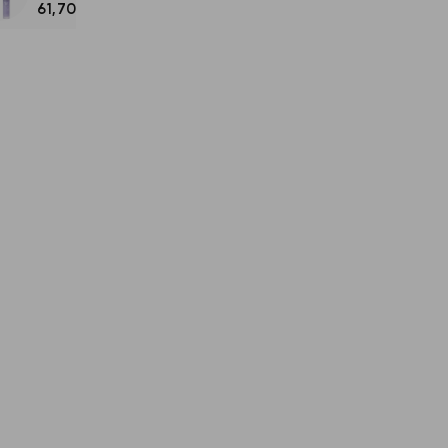
61,700
씨 세럼 살브
[아영쌤마켓/단독혜택] 헤슬&하우아 물광템 5종