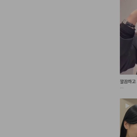
깔끔하고 
스타일링에
여러가지로
모두 
#단
#하움스