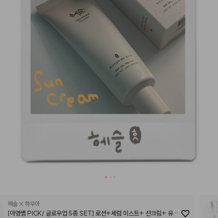
헤슬 X 하우아
[아영쌤 PICK/ 글로우업 5종 SET] 로션+세럼 미스트+ 선크림+ 유스