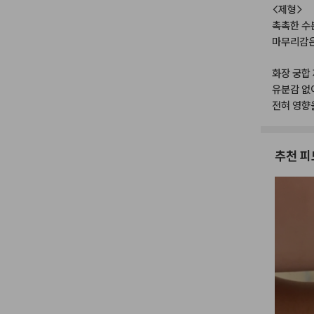
<제형>
촉촉한
수
마무리감
화장
궁합
유분감
없
전혀
영향
추천 피