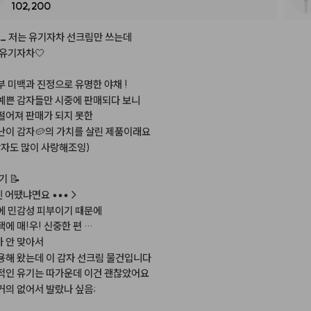
102,200
세럼+ 세럼 살브
[아영쌤마켓/단독혜택] 헤슬&하우아 물광템 5종
n
_
저는
유기자차
선크림만
쓰는데
유기자차🤍
부
미백과
진정으로
유명한
야채
!
예쁜
감자들만
시중에
판매되다
보니
떨어져
판매가
되지
못한
난이
감자🥔의
가치를
살린
제품이래요
감자도
많이
사랑해조잉)
기
📝
엔
어땠냐면요
•••
>
에
민감성
피부이기
때문에
택에
매!우!
신중한
편
…
가
안
맞아서
용해
왔는데
이
감자
선크림
물건입니다
적인
유기는
따가운데
이건
괜찮았어요
거의
없어서
발랐나
싶음;