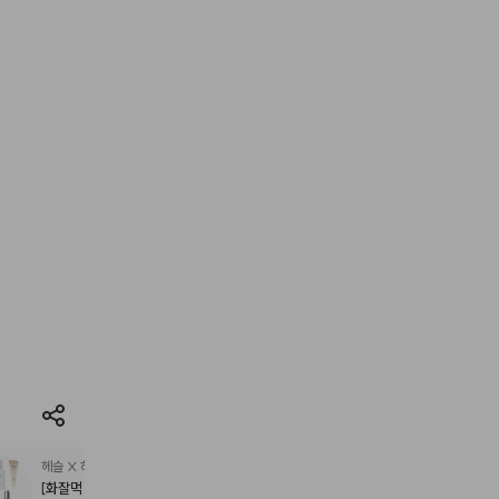
헤슬 X 하우아
[화잘먹 3종 SET] 쏙보습 쌀 로션 + 못난이 감자 맑은 선크림+ 비타민