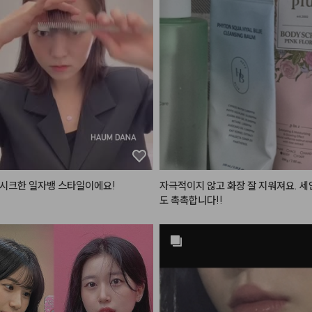
 후회 안 하실 인생템이에요!
워낙 블러셔를 좋아해서 다양한 블러셔
있는데

뮤드 플러터 블러셔 전 색상이 다 너무
이라 한참 고민하고 메리 뮤즈로 골랐
💗

가루날림은 어느정도 있지만 지금까지
한 블러셔보단 현저히 적었고

발색이 미쳤어요 .. 너무 이쁘게 올라
 생각했던 핑크코랄 색상으로 발색돼요
피부 다 하고 블러셔 올리면 얼굴이 
시크한 일자뱅 스타일이에요!

자극적이지 않고 화장 잘 지워져요. 세
 블러처리한 것 처럼 뽀얘져요 

도 촉촉합니다!!
그리고 가루가 엄청 곱더라구요 ! 케이
 따라서 다른 분위기를 낼 수 있는

 깔끔하고 이쁨 뿜뿜 ✨

 연출 가능한 스타일입니당 🥴

제품 사진에서처럼 사진 그대로 색상이
디
 하시고 예뻐지세요☁️

제 마음에 쏙 들었답니다 .. 다른 색상도
 ..

타일
#하움단아
#haum