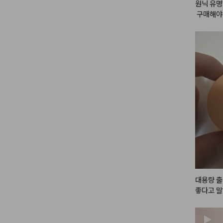
원닉 유명
 구매해야
대용량 출
좋다고 