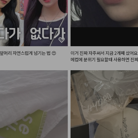
#헤메코체험단
앞머리 자연스럽게 넘기는 법 😍
이거 진짜 자주써서 지금 2개째 샀어요.
메컵에 분위기 필요할때 사용하면 진짜
요.

잘못 사서 못쓰고있는 채도 높은 립도 
해서 색을 낮춰(?)주는게 너무 꿀템이에
튜브형이고 바르는 부분이 말랑말랑 거
 발려요. 근데 조절을 잘해서 눌러야해
 훅! 나오는 경우가 가끔있어요.

여름이여서 연한 핑크 바르고 위에 사
 완젼 힙하면서 무드있는 girl됨~

이거 플럼핑)?) 효과도 있어서 입슐도
보여요.

뮤트인분들은 이거 하나쯤은 있어야한
합니다~ 웜톤립들도 다 뮤트로 만들어