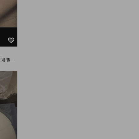


 개 쩔고
이거 사용
영.

려서 잘
요 아니면
용하는데
 볼륨있어
다고 생각
 버릴 수