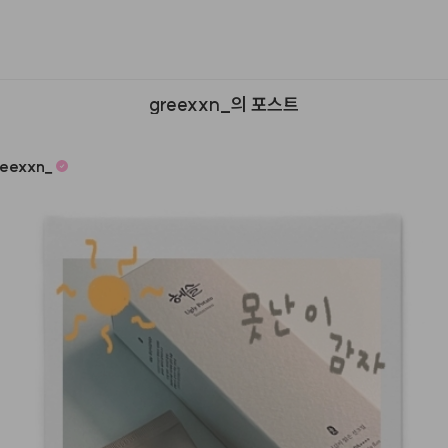
greexxn_의 포스트
reexxn
_