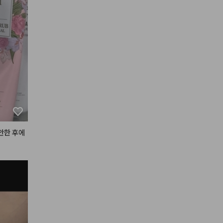
를 가지고 
 제 스타일
어요 ㅠㅠ
 제가 사용
가고 제가


포토샵으로
안한 후에
스도 너무
 올라와서 
 구매 각