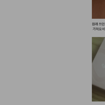
원래 쓰던
 가져오셔
이오유께 