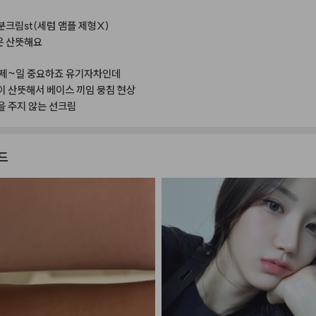
분크림st(세럼
앰플
제형X)
은
산뜻해요
제~일
중요하죠
유기자차인데
이
산뜻해서
베이스
끼임
뭉침
현상
을
주지
않는
선크림
드