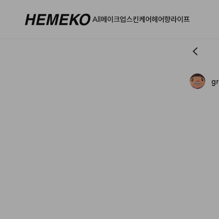
All
메이크업
스킨케어
헤어
향
라이프
g