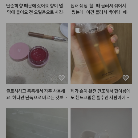
단순히 향 때문에 샀어요 향이 넘
원래 쉐딩  할   때 블러셔 섞어서  
 맘에 들어요 전 오일용으로 사긴했
 썼는데   이건 블러셔 색이랑   쉐딩
는데 ㅋㅋ 부디 사용감도 맘에 들
색니.  합쳐져   있어소 구매   해봤
길.. 생각보다 커서 좋아요 삼만원
는데 확실히   합쳐져   있으니   편하
대는 솔직히 넘 비싸고 이마넌정도
고. 색도   자연스럽고 이뻐요. 블러
가 적당..
셔   색이랑   섞여있으니.  일반   쉐
딩과 다르게   칙칙해   보이지   아나
영 생기   있어 보여여.  근데   좀   
 잘   깨질 것   같은   느낌   발색은
 엄청 잘 되는 것 같아요. 그래서 좀
 잘 조절해서 써야  할 것 같어여. 색
도  안칙칙 하게 생기. 있게 이쁘고
 발색력도  좋고 해서 다음에도 재
구매 할 것 같아요.
글로시하고 촉촉해서 자주 사용해
제가 손이 완전 건조해서 한여름에
요. 하나만 단독으로 바르는 것보다
도 핸드크림은 필수인 사람이에요.
는 베이스 칼라를 깔고 가운데만 살
 손 씻고 바로 로션이나 핸드크림
짝 발르는 것이 훨씬 예뻐요.
 안 바르면 각질 생길만큼 금방 손
이 마르고 건조해지는데, 이 제품은 
손 씻고나서 건조하거나 당김이 없
어서 좋았어요!!
