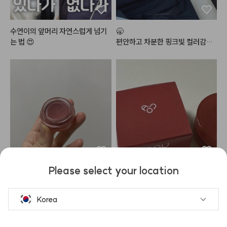
수연이의 앞머리 자연스럽게 넘기
🥱

는 법 😍
편안하고 차분한 핑크빛 컬러감으
로 데일리 메이크업에 손이 정말정
말 많이 가는 최애 조합
Please select your location
재구매템입니다!! 아무래도 재재재
포슬밤 재구매해서 사용해봤는데
재재구매템이 될 것 같아요 입술에
 만족스러운 구매입니다. 

 원래 색이 좀 있는 편이라 다른 립
여러군데 다양하게 활용 가능해서
Korea
을 그냥 올리면 절대 원하는 발색이 
 더 좋은 것 같아요.

안나오는데 이 립을 베이스네 깔고
입술에 사용하면 지속력이 좀 떨어
 다른 립 레이어드하면 너무 맘에드
지는 경향이 있어서 입술보다는 치