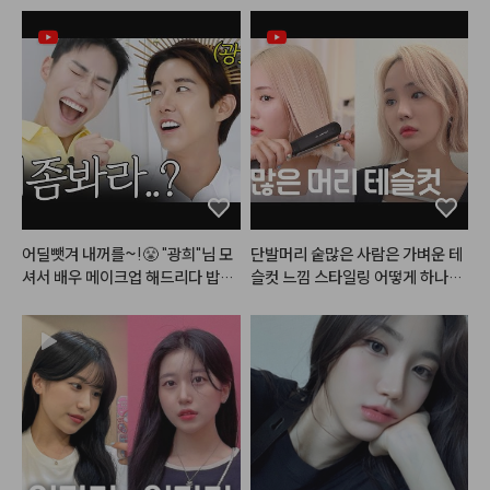
수있음.ㅠ
어딜뺏겨 내꺼를~!😤 "광희"님 모
단발머리 숱많은 사람은 가벼운 테
셔서 배우 메이크업 해드리다 밥그
슬컷 느낌 스타일링 어떻게 하나요
릇?싸움 까아쥐…
 ? 

#어네이즈
#레삐
#결에센스
#
매직기
#테슬컷
#진주쌤