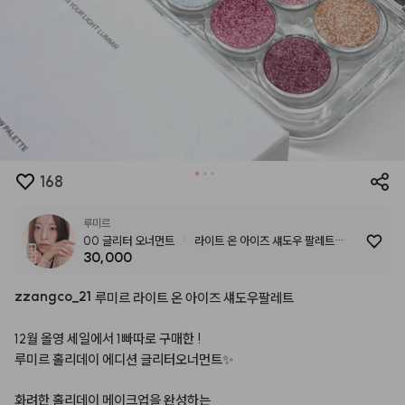
168
루미르
00 글리터 오너먼트
라이트 온 아이즈 섀도우 팔레트
30,000
(8colors)
zzangco
_
21
루미르
라이트
온
아이즈
섀도우팔레트⠀
⠀
12월
올영
세일에서
1빠따로
구매한
!
⠀
루미르
홀리데이
에디션
글리터오너먼트✨
⠀
화려한
홀리데이
메이크업을
완성하는
⠀