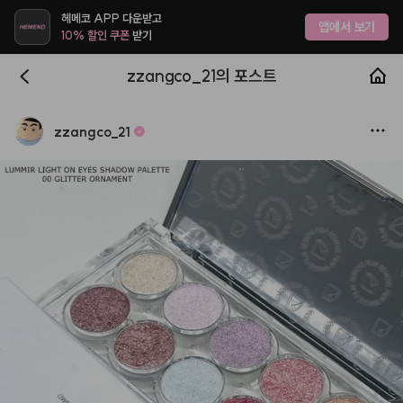
헤메코 APP 다운받고
앱에서 보기
10% 할인 쿠폰
받기
zzangco_21의 포스트
zzangco
_
21