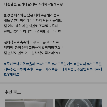
에센셜
올
글리터
팔레트
소개해드릴게요😆⠀
⠀
물광펄
텍스처를
담은
다채로운
컬러들로⠀
섀도우부터
하이라이터까지
활용
가능해요⠀
펄
입자,
제형이
컬러별로
조금씩
다른데⠀
진짜,,
10컬러
하나하나
넘
예뻤답니다..💖⠀
⠀
전체적으로
촉촉하고
부드러운
텍스처로
⠀
텁텁함,
뭉침
없이
깔끔하게
발리더라구요!!
펄
날림도
별로
없고
밀착력도
좋았어요👍🏻⠀
⠀
#루미르섀도우
#올리브영섀도우
#섀도우팔레트
#글리터
#섀도우팔
레트추천
#루미르라이트온아이즈
#홀리데이
#올영추천템
#루미르섀
도우팔레트
⠀
추천 피드