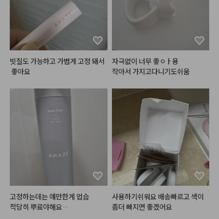
#헤메코리뷰어
빗질도 가능하고 가볍게 고정 돼서
자극없이 너무 좋ㅇㅏ용

 좋아요
작아서 가지고다니기도쉬움
고정하는데는 얘만한게 업슴

사용하기쉬워요 배송빠르고 색이
적당히 뿌료야해요

좀더 빠지면 좋겠어요
안그럼 하얀거 생기고 떡지게 보일