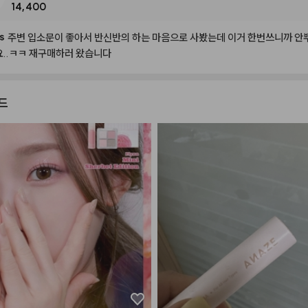
14,400
s
주변
입소문이
좋아서
반신반의
하는
마음으로
사봤는데
이거
한번쓰니까
안
..ㅋㅋ
재구매하러
왔습니다
드