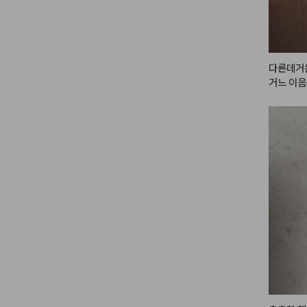
다른데거는
거느 이음
히 사용