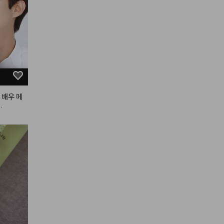
 배우 메
…