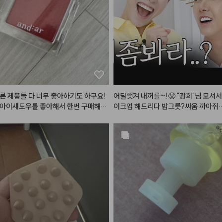
른 제품들 다 너무 좋아하기도 하구요!

어딜뺏겨 내꺼를~!😤 "광희"님 모셔서
 아이섀도우를 좋아해서 한번 구매해봤
이크업 해드리다 밥그릇?싸움 까아쥐
! 구매하기전에 아주 새빨간 색인거 알
데, 제가 화장기술이 별로 없어서 그
떻게 사용하면 좋을지 잘 모르겠어요~!
은 정말이쁜 맑은 빨간색입니다~! 화
시는 분들이, 포인트 색으로 사용해보면
아요~! 아니면 눈밑에만 포인트로 사
을거같구요~~~! 저는 한번 사용해보
방치중입니다만^*^ 가격도 저렴하니 이
 사용하시는 분들은 한번 구매해보시길 
!제품자체는 추천합니다용~~!:)