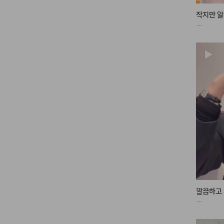
작지만 알
디뮤어 아
⠀

물광처럼 
상큼한 
#
#흰끼낭
붉은끼, 
지

제대로 여름
•̤́๑)૭✧

펄 없이는
펄 얹으면
메이크업을
그리고 다
깔끔하고 
새끼 손가
안개낀듯한
스타일링에
팔레트와도
여러가지로