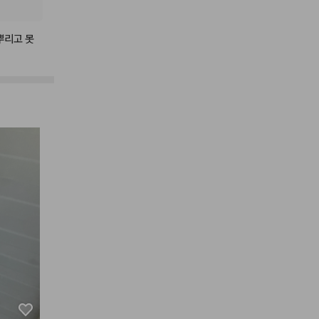
뿌리고
못