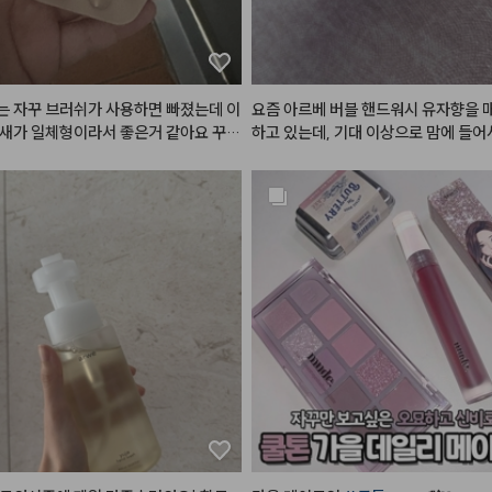
 자꾸 브러쉬가 사용하면 빠졌는데 이
요즘 아르베 버블 핸드워시 유자향을 
새가 일체형이라서 좋은거 같아요 꾸준
하고 있는데, 기대 이상으로 맘에 들어
해보겠습니다!
 때마다 기분이 참 좋아지더라고요. 
자 밀도 높고 쫀득한 거품이 풍성하게 
서 사용하기 정말 편하고, 식물 유래 
 자연 유래 추출물이 들어가 피부에 자
하게 사용할 수 있다는 점이 진짜 안심
히 인공적이지 않고 마치 진짜 생유자를
 듯 상큼하고 싱그러운 유자향이 은은
서 씻고 난 후에도 손에 산뜻한 잔향이
 게 너무 기분 좋더라고요. 세정력은 
도 보습 성분이 풍부해서 손을 자주 씻
가 당기거나 건조해지지 않고 촉촉함이
점도 너무 만족스러웠어요. 용기 디자
하고 깔끔해서 욕실 세면대에 올려두기
 감성적인 인테리어 효과까지 더해주
으로 실용성 좋고 기분도 좋아지는 제