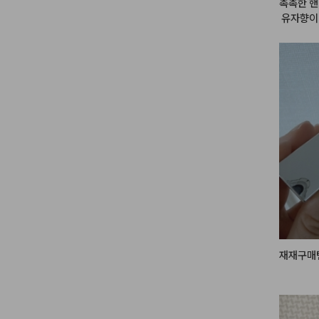
촉촉한 핸
 유자향이 
거품이 도
서 좋은 
어요!

씻고나면 
제품입니다
 ㅎㅎ

건조함없이
으시는 분
#헤메코
재재구매템