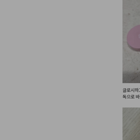
블러셔로 
모두 
#단
#미니샤
게,

#하움스
메이크업도
💓

#광고
#
팔레트
#
은핑크
글로시하고
독으로 바
운데만 살