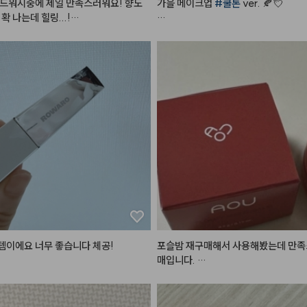
드워시중에 제일 만족스러워요! 향도
가을 메이크업 
#쿨톤
 ver. 🍂💘

💛🍋

확 나는데 힐링...!

톰하게 나는데 요게 손등을 확 감싸줘
#쿨톤메이크업
 요렇게만 하면

성분이 쓱쓱 흡수되는 것 같은 기분이 들
오묘하면서도 분위기 있는 
#가을메이
#헤메코리뷰어
딱!

건조한 느낌없이 아주 아주 만족스러운 
!!!! 글고 화장실에 두기에도 예뻐요
- 
#뮤드
 숄 모먼트 아이섀도우 팔레트 [
일락모먼트 ]

 향좋은 (인위적인향X) 핸드워시 찾
5번 컬러로 눈 두덩이를 전체적으로 발라
들께 강추합니다!!!

9번 컬러로 쌍꺼풀 라인에 음영을 주고

6번 컬러로 눈 두덩이 중앙을 시작으
까지 퍼뜨려 주고

리뷰어
10번 컬러로 눈 꼬리 음영을 준다

- 
#스킨푸드
 버터리 치크 케이크 [ 01
 크림 ]

볼 중앙을 위주로 퍼뜨려준다

이에요 너무 좋습니다 체공!
포슬밤 재구매해서 사용해봤는데 만족
매입니다. 

- 
#뮤드
 글라세 틴트 [ 06 모브 모어 ]

여러군데 다양하게 활용 가능해서 더 좋
전체적으로 한번 발라주고 안쪽을 위주
아요.

 더 발라준다

입술에 사용하면 지속력이 좀 떨어지는