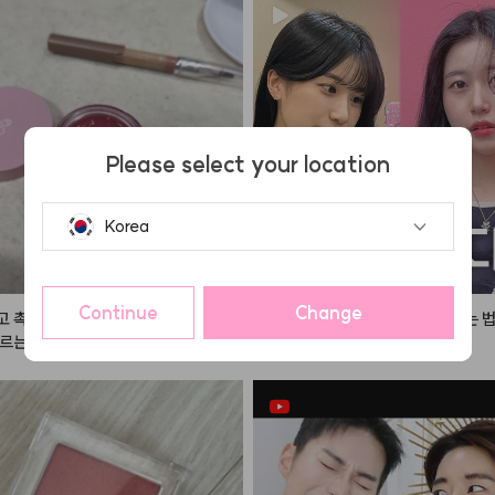
사용해도 잘어울리죠?💕

디
 하시고 예뻐지세요☁️

벳
 에디션으로 올 여름 파우치도 가볍
타일
#하움단아
#haum
 시원상큼하게 연출해보세요👙🏊🏻‍♀️
Please select your location
쿨톤키트
#미니키트
#틴트
#섀도우
워터틴트
#쿨톤메이크업
#시원한밝
Korea
Continue
Change
 촉촉해서 자주 사용해요. 하나만 단
수연이의 앞머리 자연스럽게 넘기는 법 
르는 것보다는 베이스 칼라를 깔고 가
짝 발르는 것이 훨씬 예뻐요.