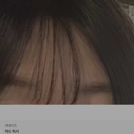
어네이즈
하드 픽서