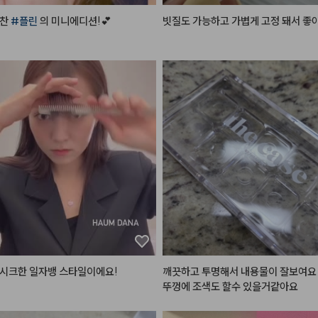
찬 
#플린
 의 미니에디션!💕

빗질도 가능하고 가볍게 고정 돼서 좋
이섀도우 팔레트 02 
#프로즌샤벳
챠르르 떨어지는 시원한 핑크실버 펄,

살얼음핑크
낭
 한 하얀핑크에 실버펄 콕콕,

노란끼 쫘악뺀 그레이시한 음영컬러까
쿨톤을 저격하는 구성이죠?٩(•̤̀ᵕ
 깔끔하고 청순한 느낌인데

 발랄하고 사랑스러운 느낌으로

 연출하실 수 있어요!

이브 워터 틴트 4호 
#프리즈인
시크한 일자뱅 스타일이에요!

깨끗하고 투명해서 내용물이 잘보여요

락 만한 미니미도 같이 들어있어용!

뚜껑에 조색도 할수 있을거같아요
 차분한 뮤트핑크로

 따라서 다른 분위기를 낼 수 있는

 찰떡궁합인 컬러!

 연출 가능한 스타일입니당 🥴
