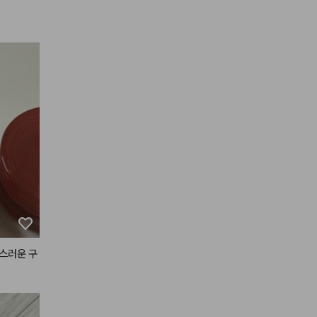
크업
 뚝
 04 라
주고

로 가장자리
 베리 앤
스러운 구
은 것 같
로 한 번
 경향이