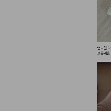
앤디얼 다
붉은계욜
어요~~!
고사긴했는
런지,,어
 ㅎㅎㅎ색
장 잘 하
 좋을거같
용해도 좋
고 그냥 
런색상 잘
바래요~~