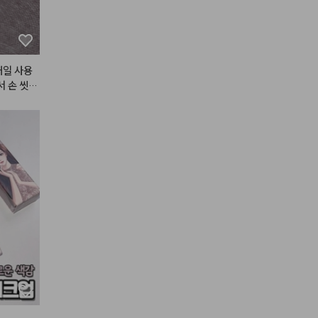
매일 사용
서 손 씻을
펌핑하자마
바로 나와
세정 성분과
극 없이 순
됐어요. 특
 바로 짠
하게 퍼져
 오래 남는
깔끔하면서
어도 피부
 유지되는 
인도 모던
만 해도
는 데일리템
품이에요.