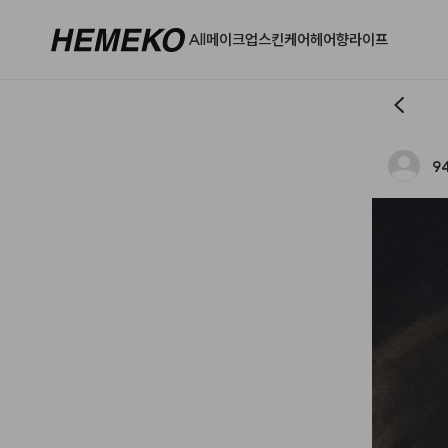
All
메이크업
스킨케어
헤어
향
라이프
9