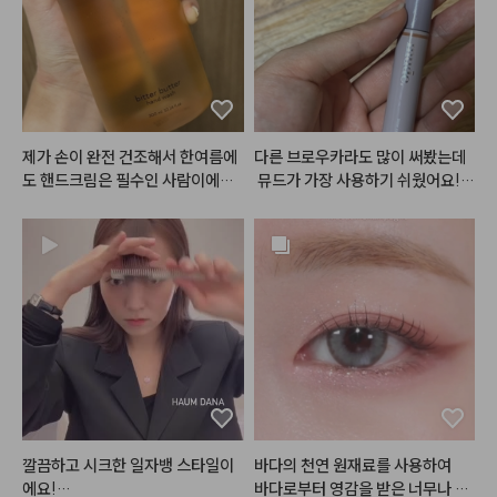
럴땐 묻어남이 좀 덜합니다~!  매
킨뒤에도 피부가 많이 건조하지않
트밤 좋아하시는 분이 이거 사시면
아서 추천드립니다아 :)

 맘에 안들어 할 사람 없을듯 하네
요 ~! 완전 추천합니다~! 양도 많
구요~! 저는 평소에는 광택있는 립
#헤메코리뷰어
을 많이 바르는데, 그건 음식먹을때 
너무 묻어나서 불편할때도 있더라
제가 손이 완전 건조해서 한여름에
다른 브로우카라도 많이 써봤는데
구요 ~!  그런데 매트립은 그럼점
도 핸드크림은 필수인 사람이에요.
 뮤드가 가장 사용하기 쉬웠어요!
이 덜 해서 좋은거같아요~! 다른
 손 씻고 바로 로션이나 핸드크림
 색상도 다양하고 뭉치지 않으면서
 색상도 구매해 보려고 합니닷!! ~! 
 안 바르면 각질 생길만큼 금방 손
도 자연스럽게 색상 바꿔줘서 앞으
ㅎㅎ 👍
이 마르고 건조해지는데, 이 제품은 
로 뮤드로 정착해야겠어용
손 씻고나서 건조하거나 당김이 없
어서 좋았어요!!

#헤메코리뷰어
깔끔하고 시크한 일자뱅 스타일이
바다의 천연 원재료를 사용하여

에요!

바다로부터 영감을 받은 너무나 로