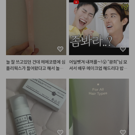
을 확 감싸줘서 좋은 성분이 쓱쓱
 흡수되는 것 같은 기분이 들어요!

씻고나면 건조한 느낌없이 아주 아
주 만족스러운 제품입니다!!!! 글고 
화장실에 두기에도 예뻐요 ㅎㅎ

건조함없이 향좋은 (인위적인향X) 
핸드워시 찾으시는 분들께 강추합
니다!!!

늘 잘 쓰고있던 건데 헤메코랩에 심
어딜뺏겨 내꺼를~!😤 "광희"님 모
#헤메코리뷰어
플리웍스가 들어왔다고 해서 놀랐
셔서 배우 메이크업 해드리다 밥그
네요! 1번 2번도 다 발라봤지만 저
릇?싸움 까아쥐…
는 3번이 가장 잘 쓰일 것 같아서 하
나 더 구매했습니다. 포인트도 쓸겸
해서요ㅎㅎ 쉽게 설명하면 1번은 각
질을 없애주고 2번은 수분을 채워
주고 3번은 영양을 넣어줘요. 3번
은 밤에 바르면 아침까지도 쫀득하
게 입술에 남아있고 각질도 적당히
 잘 불려주는 편입니다. 아침에 바
르면 그 어떤 글로우립보다 반짝거