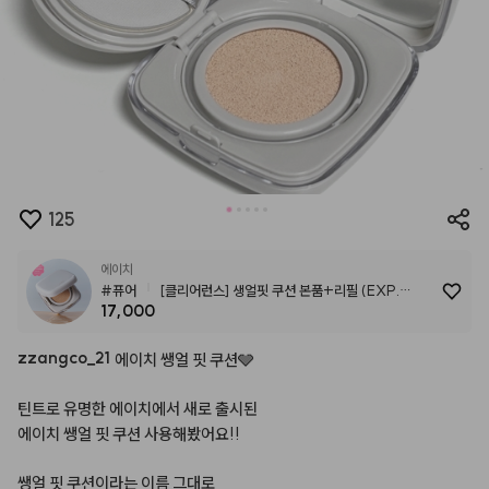
125
에이치
#퓨어
[클리어런스] 생얼핏 쿠션 본품+리필 (EXP.
17,000
27.06.22)
zzangco
_
21
에이치
쌩얼
핏
쿠션🩶⠀
⠀
틴트로
유명한
에이치에서
새로
출시된⠀
에이치
쌩얼
핏
쿠션
사용해봤어요!!⠀
⠀
쌩얼
핏
쿠션이라는
이름
그대로
⠀