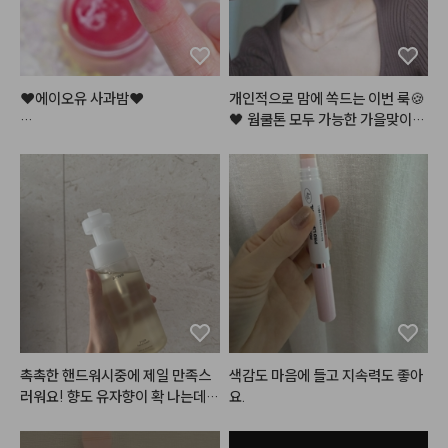
❤️에이오유 사과밤❤️

개인적으로 맘에 쏙드는 이번 룩🍪
🖤 웜쿨톤 모두 가능한 가을맞이,,
론칭 직후 엄청난 인기로

 뉴트럴 로즈 쿠키,, 장미과자?! 이
품절사태가 일어났던

 메이크업 이름 지어주세요!😉

바로 그 틴티드 립밤!

건조한 입술을 맑은 사과빛으로

여러분이 궁금해해주신 알리에서
물들여주어

 산 렌즈에, 진짜 너어어무 특별하
입술에 과즙+청순미 가득..!

고 예쁜 레이어드 목걸이, 이 갈색
 가디건은 그만입고 싶었는데ㅋㅋ
✨반짝반짝✨ 탱글거리는 입술로

ㅋ 젤 찰떡이라 삼일째 입었어요ㅎ
만들어주는 틴티드 립밤이에요!

 그리고 해보고싶던 헤어까지! 영상 
곧 들고올게요🫶🏻🤎

요즘 제 파우치템임..!
#메이크업
#화장품정보
#make
촉촉한 핸드워시중에 제일 만족스
색감도 마음에 들고 지속력도 좋아
up
러워요! 향도 유자향이 확 나는데
요.
 힐링...!

거품이 도톰하게 나는데 요게 손등