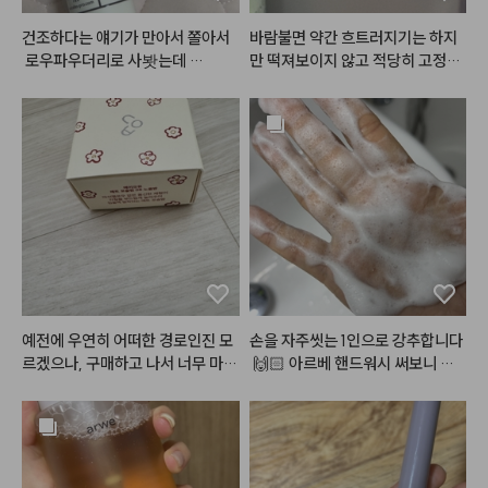
리기는 하지만.. 좀만 많이 발랐다
 싶으면 흘러내리고.. 제형이 안 맞
건조하다는 얘기가 만아서 쫄아서
바람불면 약간 흐트러지기는 하지
으면 아래 발라둔 립베이스부터 립
 로우파우더리로 사봣는데 

만 떡져보이지 않고 적당히 고정되
펜슬까지 전부 다 녹여버리고ㅎㅎ
에 너무 조아요 진짜 걱정하던 거보
어서 좋아요 !
ㅋㅋ.. 게다가 심플리웍스가 늘 아
다는 괜찬앗아요..!!

쉬운 점은 가격이.. ㅎㅎㅜㅜ 가격
확실히 단독으로 바르고 파우더처
이 비싸요.. 할인 좀 팍팍 부탁드릴
리하고 이러면 조금 가뭄이 올거같
게요ㅠㅠ
긴한데 어차피 커버력이 업는 쪽이
라 다른거 섞발하고 기초 빡 먹여주
면 잘 버텨줄거같아요... 다만 향기
가 진짜 그 티슈같은 꽃향 같은거
 나서 개인적으론 불호긴 해요 ㅜㅜ 
괜히 트러블 올라올거 같고ㅠㅠ..
 그치만 색상이 진짜 핑크크림컬러
라 화사하고 예뻐요.. 제발 다크닝
예전에 우연히 어떠한 경로인진 모
손을 자주씻는 1인으로 강추합니다
만 없길 바라며,, ★
르겠으나, 구매하고 나서 너무 마음
 🙌🏻 아르베 핸드워시 써보니 나
에 들어서 지금까지 계속 사용하고
오는 거품밀도가 굉장히 높고 생크
있습니다~! 발색이 진짜이쁘고 포
림같이부드러워요 ^^ 세정력도 좋
슬포슬한 촉감 미쳤어요~~~~!
고 흔한 향 아니라 맘에들었고 유쟈
 아무래도 매트밤이라서 립글로즈
향이 은은하게 나서 손씻는데도 기
같은 제형보다는 커피마시거나 그
분이 좋아지네요 💛 손씻고 건조시