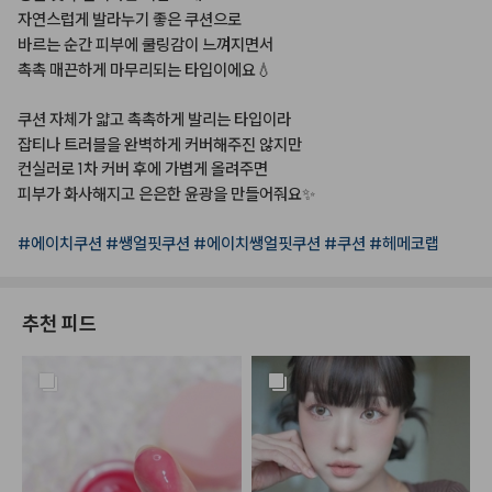
자연스럽게
발라누기
좋은
쿠션으로⠀
바르는
순간
피부에
쿨링감이
느껴지면서⠀
촉촉
매끈하게
마무리되는
타입이에요💧⠀
⠀
쿠션
자체가
얇고
촉촉하게
발리는
타입이라⠀
잡티나
트러블을
완벽하게
커버해주진
않지만⠀
컨실러로
1차
커버
후에
가볍게
올려주면⠀
피부가
화사해지고
은은한
윤광을
만들어줘요✨⠀
⠀
#에이치쿠션
#쌩얼핏쿠션
#에이치쌩얼핏쿠션
#쿠션
#헤메코랩⠀
추천 피드