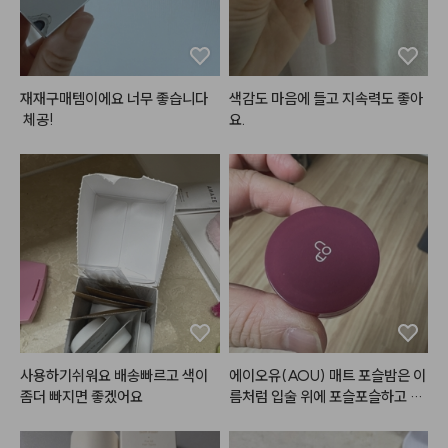
재재구매템이에요 너무 좋습니다
색감도 마음에 들고 지속력도 좋아
 체공!
요.
사용하기쉬워요 배송빠르고 색이
에이오유(AOU) 매트 포슬밤은 이
좀더 빠지면 좋겠어요
름처럼 입술 위에 포슬포슬하고 부
드럽게 밀착되는 매력적인 립 앤 치
크 제품입니다.
