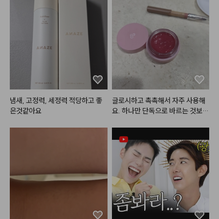
일반적인 건조하고 뻑뻑한 매트 립
과 달리, 밤 타입으로 부드럽게 발
리면서도 겉은 보송하게 마무리되
어 입술 주름과 각질을 매끈하게 블
러 처리해 주는 효과가 탁월합니다. 
뭉침 없이 자연스럽게 스머징되어
 손이나 실리콘 브러시로 대충 톡톡 
두드려 발라도 쉽게 예쁜 그라데이
션 립을 연출할 수 있습니다.

특히 웜톤과 쿨톤 모두가 반할 만한 
냄새, 고정력, 세정력 적당하고 좋
글로시하고 촉촉해서 자주 사용해
감각적이고 트렌디한 저채도·고분
은것같아요
요. 하나만 단독으로 바르는 것보다
위기 컬러 구성이 돋보이며, 립뿐만 
는 베이스 칼라를 깔고 가운데만 살
아니라 치크(블러셔)로 함께 활용
짝 발르는 것이 훨씬 예뻐요.
했을 때 맑고 자연스러운 생기가 돌
아 메이크업의 완성도를 높여주는
 똑똑한 2 in 1 아이템입니다. 지속
력이 엄청나게 강한편은 아니지만,
 지워질 때도 지저분하지 않고 은은
하게 옅어져 데일리 메이크업용으
로 손이 자주 가는 제품입니다. 소
프트하고 뽀용한 블러 립 표현을 좋