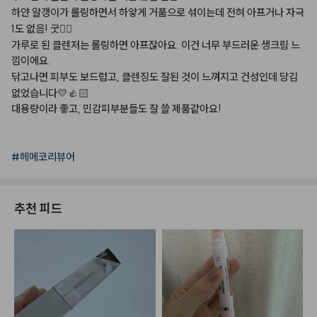
하얀
알갱이가
롤링하면서
하얗게
거품으로
섞이는데
전혀
아프거나
자극
1도
없음!
굿👍🏻
가루로
된
클렌저는
롤링하면
아프잖아요.
이건
너무
부드러운
생크림
느
낌이에요.
닦고나면
피부도
보드럽고,
클렌징도
잘된
것이
느껴지고
건성인데
당김
없었습니다💛👍🏻
대용량이라
좋고,
민감피부분들도
잘
쓸
제품같아요!
#헤메코리뷰어
추천 피드