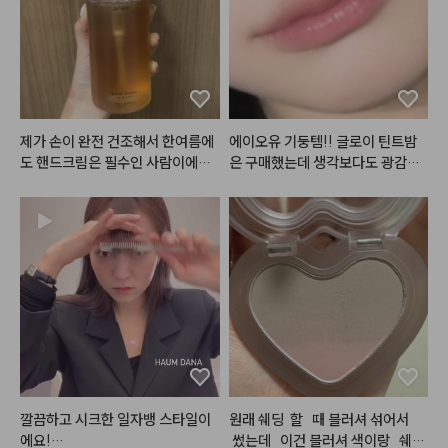
실러 였더라구요~ 제형도 딱 적당
하고 발색력도 좋고 주름에 끼이지
도 않아요. 팔레트가 예상했던대로
 엄청난 초미니 사이즈이긴 한데,
 다 쓰면 재구매의사 매우 있습니
다❣️❣️
제가 손이 완전 건조해서 한여름에
에이오유 기둥템!! 글로이 틴트밤
도 핸드크림은 필수인 사람이에요.
은 구매했는데 생각보다도 광감이
 손 씻고 바로 로션이나 핸드크림
 이뻣어요… 색감도 이쁘지만 단독
 안 바르면 각질 생길만큼 금방 손
보단 마지막 마무리로 바르다보니
이 마르고 건조해지는데, 이 제품은 
 색감에 큰 차이를 두지않고 유리알
손 씻고나서 건조하거나 당김이 없
광택으로 사용합니다😁🫰🫰
어서 좋았어요!!

#헤메코리뷰어
깔끔하고 시크한 일자뱅 스타일이
원래 쉐딩  할   때 블러셔 섞어서  
에요!

 썼는데   이건 블러셔 색이랑   쉐딩