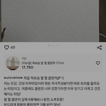
49
헤슬
[리뉴얼] 쏙보습 쌀 젤 클렌저 170ml
17,750
eunicelove
헤슬
쏙보습
쌀
젤
클렌저🌾🫧
저는
민감,
건성
피부타입이라
뭐든
자극적성분이면
바로
트러블
올라오
는
타입이고,
여름에도
클렌징
너무
강한거쓰면
피부
당기고
아프고
건조
해지는
타입!
쌀
젤
클렌저
실제사용해보니
완전
소프트함!
부드럽게
물묻혀
롤링하면
거품
완전
잘남!