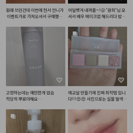
아하는 분들께 적극 추천합니다.
원래 쓰던건데 이번애 현서 언니가
어딜뺏겨 내꺼를~!😤 "광희"님 모
 이벤트가로 가져오셔서 구매했어
셔서 배우 메이크업 해드리다 밥그
요!다른거 다 써봤는데 에이오유께
릇?싸움 까아쥐…
 제일 안뜨고 제일 하얘지는 것 같
아용
고정하는데는 얘만한게 업슴

애교살 만들기에 진짜 최적템 입니
적당히 뿌료야해요

다!!!😍😍 사진으로는 실물 발색이 
안그럼 하얀거 생기고 떡지게 보일
전혀 안잡히네요. 펄이 골드펄+보
수있음.ㅠ
라펄+핑크펄 섞여서 진짜 영롱하
게 반짝거리구요.✨️ 음영컬러도 진
짜 딱 그림자컬러에요. 쿨핑크 베이
스컬러도 예쁘고, 저 하얀게 크림컨