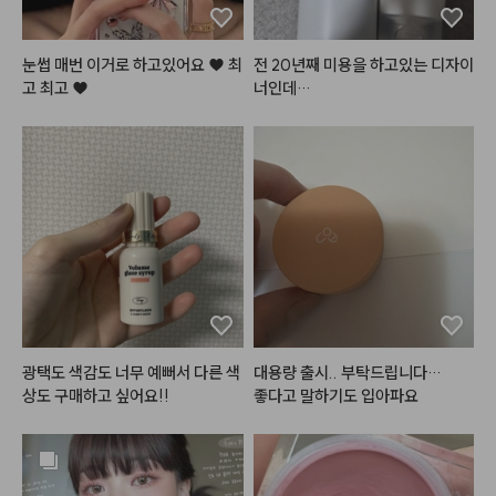
데 최근 보니 색상도 다양해지고 라
인업도 다양해져서 소장 욕구 더 드
는 것 같아요. 

눈썹 매번 이거로 하고있어요 ♥ 최
전 20년째 미용을 하고있는 디자이
예전보다 판매처도 다양해지고 살
고 최고 ♥
너인데

 수 있고 테스트해볼 곳도 많아져서 
좋은 것 같습니다.

매장에서 케라**을 사용하고 있어
구매 망설이는 분들 있으면 추천드
요

려요!!
고객님들 모발은 적당한 손상모도
 있고 

극손상모들도 많은데

시몽***는 너무 라이트하고

모발마다 다른제품 맞춰드리다보
니 제가 구매해여할 기본 제품이 넘  
많고  본인모발에 맞는 제품보단 다
른제품 향을 찾는 경우도 있어서 추
광택도 색감도 너무 예뻐서 다른 색
대용량 출시.. 부탁드립니다…

천이 참말 귀찮고 어려웠는데

상도 구매하고 싶어요!!
좋다고 말하기도 입아파요
멜로우 크림은 극손상모도 기본손
상모도 다

 사용 가능하고 향이 불호가 없어서 