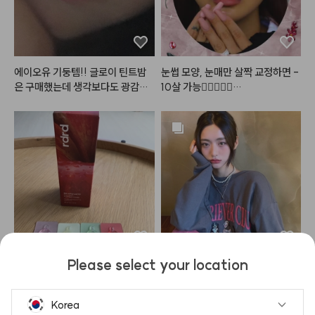
에이오유 기둥템!! 글로이 틴트밤
눈썹 모양, 눈매만 살짝 교정하면 -
은 구매했는데 생각보다도 광감이
10살 가능👩🏻‍❤️‍👩🏻

 이뻣어요… 그리고 버블밤 손민수
템으로 구매했는데 진짜 여름에 너
#로즈프로젝트
#어두운쿠션
#2
무 찰떡임🩷😁
4호
#25호
Please select your location
한통 사용해보고 버블 토너로 제일
이제 제법 쌀쌀하당🍂

 좋아서 

맨투맨의 계절이 왔어요!!다들 감
재구매 했어요! ㅎㅎ사과향이 은은
기 조심하세요

Korea
하게 나고 

와타시는 코 훌쩍이는즁
