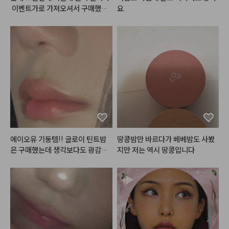
up
 이벤트가로 가져오셔서 구매했어
요.
요!다른거 다 써봤는데 에이오유께
 제일 안뜨고 제일 하얘지는 것 같
아용
에이오유 기둥템!! 글로이 틴트밤
땅콩밤만 바르다가 베베밤도 사봤
은 구매했는데 생각보다도 광감이
지만 저는 역시 땅콩입니다
 이뻣어요… 하지만 제 최애는 리본
밤…🫰🩷 느무 이쁨~!!