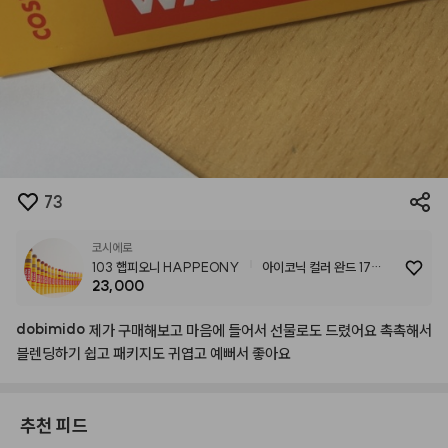
73
코시에로
103 햅피오니 HAPPEONY
아이코닉 컬러 완드 17
23,000
colors
dobimido
제가
구매해보고
마음에
들어서
선물로도
드렸어요
촉촉해서
블렌딩하기
쉽고
패키지도
귀엽고
예뻐서
좋아요
추천 피드