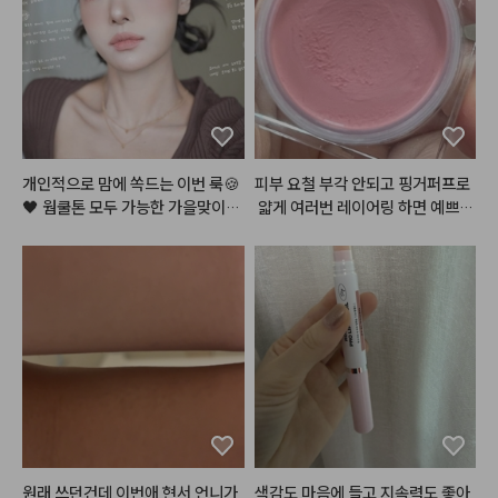
넘  좋아요

바르고 손에 남는 유분감도 없고

소량으로도 가능해서 만족도도 좋
습니다.
개인적으로 맘에 쏙드는 이번 룩🍪
피부 요철 부각 안되고 핑거퍼프로
🖤 웜쿨톤 모두 가능한 가을맞이,,
 얇게 여러번 레이어링 하면 예쁘게 
 뉴트럴 로즈 쿠키,, 장미과자?! 이
올라와여 !
 메이크업 이름 지어주세요!😉

여러분이 궁금해해주신 알리에서
 산 렌즈에, 진짜 너어어무 특별하
고 예쁜 레이어드 목걸이, 이 갈색
 가디건은 그만입고 싶었는데ㅋㅋ
ㅋ 젤 찰떡이라 삼일째 입었어요ㅎ
 그리고 해보고싶던 헤어까지! 영상 
곧 들고올게요🫶🏻🤎

#메이크업
#화장품정보
#make
원래 쓰던건데 이번애 현서 언니가
색감도 마음에 들고 지속력도 좋아