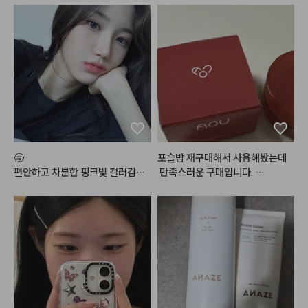
🥱

포슬밤 재구매해서 사용해봤는데
편안하고 차분한 핑크빛 컬러감으
 만족스러운 구매입니다. 

로 데일리 메이크업에 손이 정말정
여러군데 다양하게 활용 가능해서
말 많이 가는 최애 조합
 더 좋은 것 같아요.

입술에 사용하면 지속력이 좀 떨어
지는 경향이 있어서 입술보다는 치
크나 섞어서 많이 사용하고 있어요.

립에도 베이스 립으로 깔아주고 글
로스나 다른 틴트 얹으면 지속력 꽤 
나쁘지 않습니다. 

예전 샀을 때는 색상이 많이 없었는