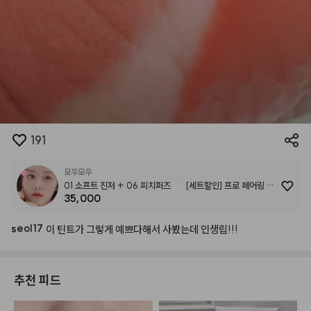
191
모우모우
01 소프트 진저 + 06 피치퍼즈
[세트할인] 프로 페어링 틴
35,000
트 6종 중 택2
seol17
이
틴트가
그렇게
예쁘다해서
사봤는데
인생립!!!
추천 피드