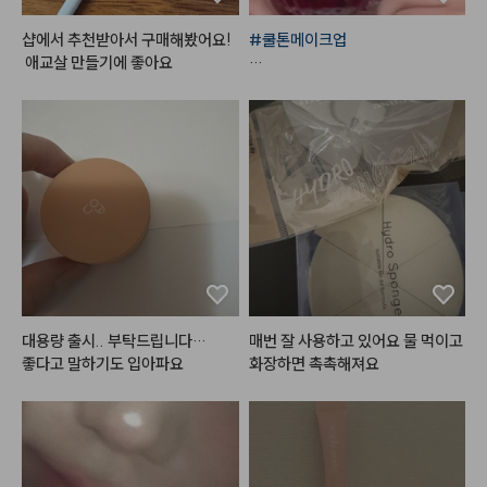
감성이 그대로네요. 뻑뻑하거나 건
조하게 조여오는 매트 립이 아니라, 
샵에서 추천받아서 구매해봤어요!
#쿨톤메이크업
입술 주름을 부드럽게 메워주며 블
 애교살 만들기에 좋아요
러 처리를 한 듯 뽀얗게 표현되는
*사용제품

 텍스처는 여전히 감탄스럽습니다.

특히 톤에 구애받지 않고 자연스럽
#한스킨
 다크써클 커버컨실러 '로
게 스며드는 감각적인 컬러감 덕분
지'

에 대충 툭툭 발라도 과하지 않은
+ 
#꾸셀
 비체밤 01

 분위기가 연출되고, 바쁜 날엔 립
과 치크를 한 번에 해결하는 용도로 
정말 유용하게 잘 쓰고 있습니다. 1
#데이지크
#웜쿨블렌딩컬렉션
#
년 동안 직접 써보고 결국 내돈내산
쿨블렌딩섀도우팔레트
으로 다시 돌아올 만큼 만족도가 높
은 제품이라, 앞으로도 제 메이크업 
파우치 속 영구 정착템이 될 것 같
#데이지크
#웜쿨블렌딩컬렉션
#
대용량 출시.. 부탁드립니다…

매번 잘 사용하고 있어요 물 먹이고 
습니다. 매트 립 덕후분들이라면 절
쿨블렌딩무드치크
좋다고 말하기도 입아파요
화장하면 촉촉해져요
대 후회 안 하실 인생템이에요!
#맥
#서트리니스
#네이처리퍼블릭
 바이플라워 글
라스 듀 틴트 '로즈메모리'