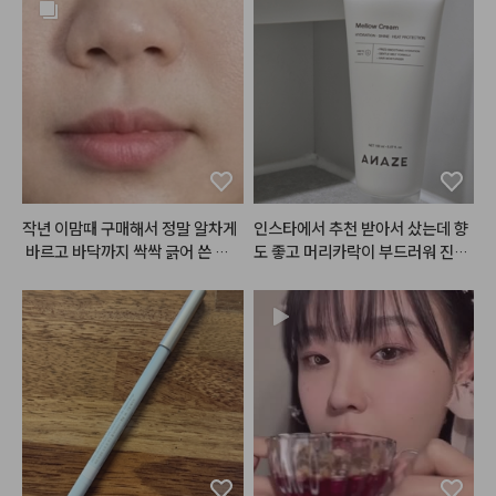
작년 이맘때 구매해서 정말 알차게
인스타에서 추천 받아서 샀는데 향
 바르고 바닥까지 싹싹 긁어 쓴 끝
도 좋고 머리카락이 부드러워 진게
에, 결국 1년 만에 똑같은 제품으로
 확실히 느껴져요. 제형이 기름지지 
 재구매했습니다! 그동안 수많은 매
않고 가벼워서 부담없이 사용할 수
트 립을 거쳐 갔지만 결국 다시 이
 있는 점이 가장 좋아요.
 제품을 찾게 된 건 대체 불가능한
 독보적인 제품력 때문입니다.

처음 쓰던 제품을 1년 동안 꾸준히
 사용하면서도 질리거나 변질되는
 느낌 없이 마지막까지 입술 편안하
게 잘 썼는데, 재구매한 새제품을
 뜯어보니 역시 그 보송하고 포슬한 