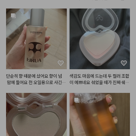
펜슬까지 전부 다 녹여버리고ㅎㅎ
재구매 했어요! ㅎㅎ사과향이 은은
 원래 색이 좀 있는 편이라 다른 립
ㅋㅋ.. 게다가 심플리웍스가 늘 아
하게 나고 

을 그냥 올리면 절대 원하는 발색이 
쉬운 점은 가격이.. ㅎㅎㅜㅜ 가격
피부속에 스며들어서 촉촉해지는
안나오는데 이 립을 베이스네 깔고
이 비싸요.. 할인 좀 팍팍 부탁드릴
 느낌이 

 다른 립 레이어드하면 너무 맘에드
게요ㅠㅠ
들어요! 세럼도 궁금했었는데 샘플
는 색이 됩니다ㅠㅠ 특히 누드립 완
로 보내주셔서

전 추천추처처천
같이 사용해 볼 수 있어서 좋아요☺️
단순히 향 때문에 샀어요 향이 넘
색감도 마음에 드는데 두 컬러 조합
 맘에 들어요 전 오일용으로 사긴했
이 예쁘네요 섞었을 때가 진짜 쉐딩
는데 ㅋㅋ 부디 사용감도 맘에 들
에 어울리는 느낌이라 예뻐요 추천
길.. 생각보다 커서 좋아요 삼만원
대는 솔직히 넘 비싸고 이마넌정도
가 적당..