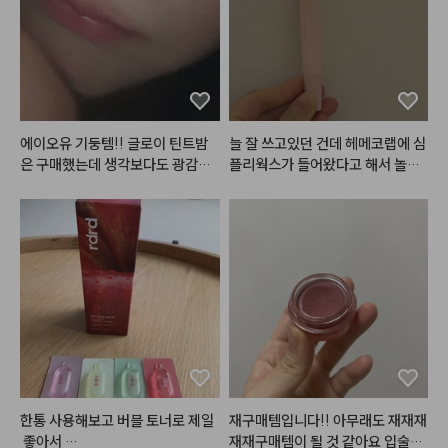
에이오유 기둥템!! 글로이 틴트밤
늘 잘 쓰고있던 건데 헤메코랩에 심
은 구매했는데 생각보다도 광감이
플리웍스가 들어왔다고 해서 놀랐
 이뻣어요… 그리고 버블밤 손민수
네요! 1번 2번도 다 발라봤지만 저
템으로 구매했는데 진짜 여름에 너
는 3번이 가장 잘 쓰일 것 같아서 하
무 찰떡임🩷😁
나 더 구매했습니다. 포인트도 쓸겸
해서요ㅎㅎ 쉽게 설명하면 1번은 각
질을 없애주고 2번은 수분을 채워
주고 3번은 영양을 넣어줘요. 3번
은 밤에 바르면 아침까지도 쫀득하
게 입술에 남아있고 각질도 적당히
 잘 불려주는 편입니다. 아침에 바
르면 그 어떤 글로우립보다 반짝거
리기는 하지만.. 좀만 많이 발랐다
 싶으면 흘러내리고.. 제형이 안 맞
한통 사용해보고 버블 토너로 제일
재구매템입니다!! 아무래도 재재재
으면 아래 발라둔 립베이스부터 립
 좋아서 

재재구매템이 될 것 같아요 입술에