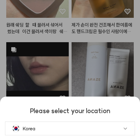
원래 쉐딩  할   때 블러셔 섞어서  
제가 손이 완전 건조해서 한여름에
 썼는데   이건 블러셔 색이랑   쉐딩
도 핸드크림은 필수인 사람이에요.
색니.  합쳐져   있어소 구매   해봤
 손 씻고 바로 로션이나 핸드크림
는데 확실히   합쳐져   있으니   편하
 안 바르면 각질 생길만큼 금방 손
고. 색도   자연스럽고 이뻐요. 블러
이 마르고 건조해지는데, 이 제품은 
셔   색이랑   섞여있으니.  일반   쉐
손 씻고나서 건조하거나 당김이 없
딩과 다르게   칙칙해   보이지   아나
어서 좋았어요!!

영 생기   있어 보여여.  근데   좀   
 잘   깨질 것   같은   느낌   발색은
 엄청 잘 되는 것 같아요. 그래서 좀
#헤메코리뷰어
 잘 조절해서 써야  할 것 같어여. 색
도  안칙칙 하게 생기. 있게 이쁘고
 발색력도  좋고 해서 다음에도 재
Please select your location
구매 할 것 같아요.
이거 진짜 자주써서 지금 2개째 샀
전 20년째 미용을 하고있는 디자이
어요.

너인데

메컵에 분위기 필요할때 사용하면
Korea
 진짜 개 쩔고요.

매장에서 케라**을 사용하고 있어
잘못 사서 못쓰고있는 채도 높은 립
요
