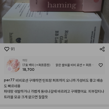
91
하밍
17호 백미 (+퍼프증정)
맑은 쌀뜨물 비비 로션 + 퍼프
18,700
(3colors)
per77
비비로션
구매하면
틴트랑
퍼프까지
오니까
가성비도
좋고
배송
도
빠르네용
파데랑
섞발하거나
가볍게
동네나갈때
바르려고
구매했어요.
피부잡티나
트러블
모공
크게
없으면
잘쓸듯