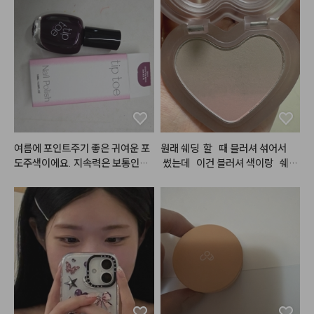
했을 때 맑고 자연스러운 생기가 돌
느낌 안나서 최애 인생 쿠션ㅠ
대는 솔직히 넘 비싸고 이마넌정도
아 메이크업의 완성도를 높여주는
가 적당..
 똑똑한 2 in 1 아이템입니다. 지속
력이 엄청나게 강한편은 아니지만,
 지워질 때도 지저분하지 않고 은은
하게 옅어져 데일리 메이크업용으
로 손이 자주 가는 제품입니다. 소
프트하고 뽀용한 블러 립 표현을 좋
아하는 분들께 적극 추천합니다.
여름에 포인트주기 좋은 귀여운 포
원래 쉐딩  할   때 블러셔 섞어서  
도주색이에요. 지속력은 보통인듯
 썼는데   이건 블러셔 색이랑   쉐딩
요
색니.  합쳐져   있어소 구매   해봤
는데 확실히   합쳐져   있으니   편하
고. 색도   자연스럽고 이뻐요. 블러
셔   색이랑   섞여있으니.  일반   쉐
딩과 다르게   칙칙해   보이지   아나
영 생기   있어 보여여.  근데   좀   
 잘   깨질 것   같은   느낌   발색은
 엄청 잘 되는 것 같아요. 그래서 좀
 잘 조절해서 써야  할 것 같어여. 색
도  안칙칙 하게 생기. 있게 이쁘고