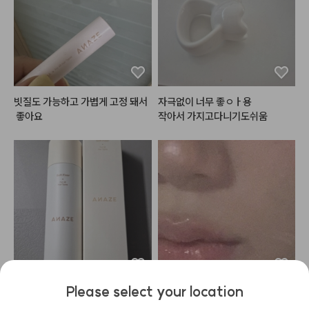
빗질도 가능하고 가볍게 고정 돼서
자극없이 너무 좋ㅇㅏ용

 좋아요
작아서 가지고다니기도쉬움
Please select your location
냄새, 고정력, 세정력 적당하고 좋
에이오유 기둥템!! 글로이 틴트밤
은것같아요
은 구매했는데 생각보다도 광감이