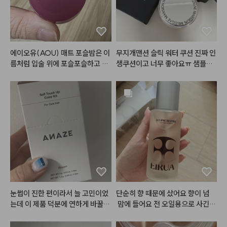
ㅋ 젤 찰떡이라 삼일째 입었어요ㅎ
 그리고 해보고싶던 헤어까지! 영상 
곧 들고올게요🫶🏻🤎

#메이크업
#화장품정보
#make
에이오유(AOU) 매트 포슬밤은 이
무지개맨션 슬릭 워터 쿠션 진짜 인
up
름처럼 입술 위에 포슬포슬하고 부
생쿠션이고 너무 좋아요ㅠ 샘플로
드럽게 밀착되는 매력적인 립 앤 치
 써보고 바로 너무 좋아서 본품사려
크 제품입니다.

고 봤는데 단종 진행중이고.. 특히
일반적인 건조하고 뻑뻑한 매트 립
 P21 컬러 본품이 다 품절이더라고
과 달리, 밤 타입으로 부드럽게 발
요 그래서 하는수없이 미니 사이즈
리면서도 겉은 보송하게 마무리되
라도 일단 쟁였어요.. 본품 디자인
어 입술 주름과 각질을 매끈하게 블
 패키지도 감각적이고 사고싶었는
러 처리해 주는 효과가 탁월합니다. 
데 일단 미니라도 있어서 좋아요.
뭉침 없이 자연스럽게 스머징되어
 슬릭워터쿠션 P21가 완전 대박인
 손이나 실리콘 브러시로 대충 톡톡 
데 좋은 이유가 21호 피부에 완전 
두드려 발라도 쉽게 예쁜 그라데이
 착붙 자연스러운 핑크베이스 컬러
션 립을 연출할 수 있습니다.

에요. 또 이게 메쉬쿠션이라서 내
특히 웜톤과 쿨톤 모두가 반할 만한 
 피부처럼 얇게 밀착되고, 건조하지
눈썹이 진한 편이라서 늘 고민이었
단순히 향 때문에 샀어요 향이 넘
감각적이고 트렌디한 저채도·고분
않아서 뜨지도 않아서 정말 내 피부
는데 이 제품 덕분에 연하게 바꿀
 맘에 들어요 전 오일용으로 사긴했
위기 컬러 구성이 돋보이며, 립뿐만 
처럼 연출돼요. 트러블이나 잡티도
 수 있어서 좋네요~ 4팩 다 쓰고 또 
는데 ㅋㅋ 부디 사용감도 맘에 들
아니라 치크(블러셔)로 함께 활용
 감쪽같이 얇게 가려주고 근데 화떡 
이용할 예정입니다
길.. 생각보다 커서 좋아요 삼만원