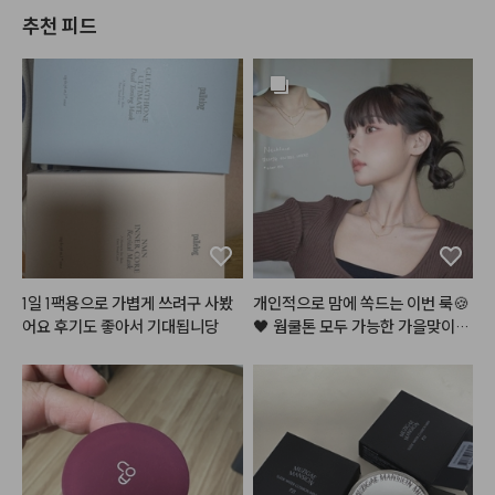
추천 피드
1일 1팩용으로 가볍게 쓰려구 사봤
개인적으로 맘에 쏙드는 이번 룩🍪
어요 후기도 좋아서 기대됩니당
🖤 웜쿨톤 모두 가능한 가을맞이,,
 뉴트럴 로즈 쿠키,, 장미과자?! 이
 메이크업 이름 지어주세요!😉

여러분이 궁금해해주신 알리에서
 산 렌즈에, 진짜 너어어무 특별하
고 예쁜 레이어드 목걸이, 이 갈색
 가디건은 그만입고 싶었는데ㅋㅋ