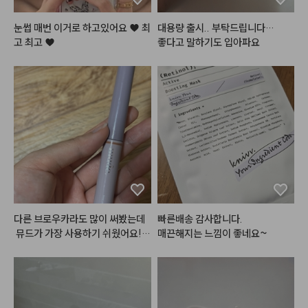
 발색력도  좋고 해서 다음에도 재
구매 할 것 같아요.
눈썹 매번 이거로 하고있어요 ♥ 최
대용량 출시.. 부탁드립니다…

고 최고 ♥
좋다고 말하기도 입아파요
다른 브로우카라도 많이 써봤는데
빠른배송 감사합니다.

 뮤드가 가장 사용하기 쉬웠어요!
매끈해지는 느낌이 좋네요~
 색상도 다양하고 뭉치지 않으면서
도 자연스럽게 색상 바꿔줘서 앞으
로 뮤드로 정착해야겠어용