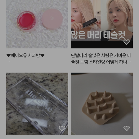
해서요ㅎㅎ 쉽게 설명하면 1번은 각
질을 없애주고 2번은 수분을 채워
주고 3번은 영양을 넣어줘요. 3번
은 밤에 바르면 아침까지도 쫀득하
게 입술에 남아있고 각질도 적당히
 잘 불려주는 편입니다. 아침에 바
르면 그 어떤 글로우립보다 반짝거
리기는 하지만.. 좀만 많이 발랐다
 싶으면 흘러내리고.. 제형이 안 맞
❤️에이오유 사과밤❤️

단발머리 숱많은 사람은 가벼운 테
으면 아래 발라둔 립베이스부터 립
슬컷 느낌 스타일링 어떻게 하나요
펜슬까지 전부 다 녹여버리고ㅎㅎ
론칭 직후 엄청난 인기로

 ? 

ㅋㅋ.. 게다가 심플리웍스가 늘 아
품절사태가 일어났던

쉬운 점은 가격이.. ㅎㅎㅜㅜ 가격
바로 그 틴티드 립밤!

#어네이즈
#레삐
#결에센스
#
이 비싸요.. 할인 좀 팍팍 부탁드릴
건조한 입술을 맑은 사과빛으로

매직기
#테슬컷
#진주쌤
게요ㅠㅠ
물들여주어

입술에 과즙+청순미 가득..!

✨반짝반짝✨ 탱글거리는 입술로

만들어주는 틴티드 립밤이에요!

요즘 제 파우치템임..!