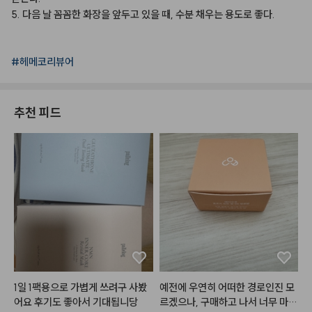
5.
다음
날
꼼꼼한
화장을
앞두고
있을
때,
수분
채우는
용도로
좋다.
#헤메코리뷰어
추천 피드
1일 1팩용으로 가볍게 쓰려구 사봤
예전에 우연히 어떠한 경로인진 모
어요 후기도 좋아서 기대됩니당
르겠으나, 구매하고 나서 너무 마음