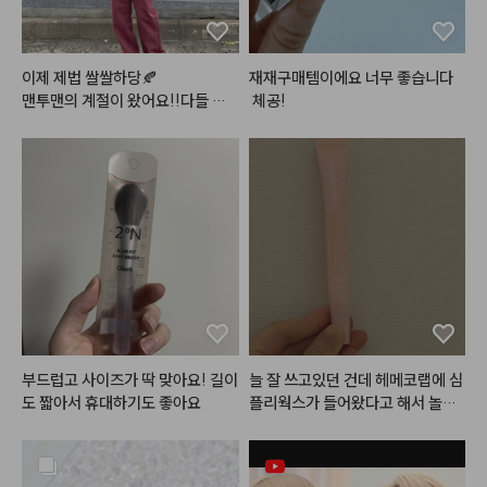
브리즈벨벳틴트의 경우 포슬포슬
한 질감이

리얼로 살아있는 
#솜털벨벳
 의 
#
민글레틴트
 랍니다 (❛ө❛)

이제 제법 쌀쌀하당🍂

재재구매템이에요 너무 좋습니다
맨투맨의 계절이 왔어요!!다들 감
 체공!
솜털볼같은 동글~동글 벨벳 파우
기 조심하세요

더가 입술 주름 사이를

와타시는 코 훌쩍이는즁

부드럽게 매꿔주어 매끈하고 보송
한 
#립
 을 연출해줘요

피부 :클리오 킬커버 더 뉴 파운데
그래서 묻어남도 적고 사용감도 편
이션 쿠션 2호 란제리 

안해서

섀도우 : 앤디얼 멀티 컬러 팔레트
마스크 착용에도 답답함 없이 사용
 디어 베이지

할 수 있다는 거 😘

블러셔 : 포렌코즈 퓨어 블러셔 05
호 윈터

@flynn.cosmetic

립 :릴리바이레드 무드 라이어 벨벳
틴트 11호 설레는 풋사랑인척(베이
#광고
#벨벳틴트
#립메이크업
스) & 올마이띵스 아임 유어 립티
부드럽고 사이즈가 딱 맞아요! 길이
늘 잘 쓰고있던 건데 헤메코랩에 심
#립틴트
#매트틴트
#모래벨벳
트 토스티로즈
도 짧아서 휴대하기도 좋아요
플리웍스가 들어왔다고 해서 놀랐
#플린틴트
#포슬포슬
#립발색
네요! 1번 2번도 다 발라봤지만 저
#lipmakup
는 3번이 가장 잘 쓰일 것 같아서 하
나 더 구매했습니다. 포인트도 쓸겸