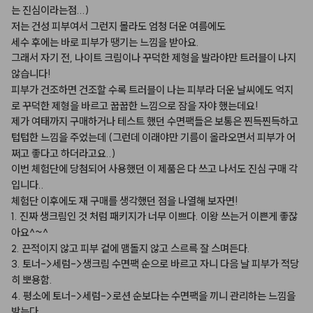
는
진심이라는점...)
저는
건성
피부여서
그런지
몰라도
엄청
더운
여름에도
세수
후에는
바로
피부가
땡기는
느낌을
받아요.
그래서
자기
전,
나이트
크림이나
꾸덕한
제형을
발라야만
트러블이
나지
않습니다!
피부가
건조하면
건조할
수록
트러블이
나는
피부라
더운
날씨에도
억지
로
꾸덕한
제형을
바르고
꿉꿉한
느낌으로
잠을
자야
했는데요!
제가
여태까지
구매하거나
테스트
했던
수면팩들은
보통은
찐득찐득하고
텁텁한
느낌을
주었는데
(그런데
이래야만
기름이
올라오면서
피부가
어
쩌고
좋다고
하더라고요..)
이번
체험단에
당첨되어
사용했던
이
제품은
다
쓰고
나서도
진심
구매
각
입니다..
체험단
이후에도
재
구매를
생각했던
점을
나열해
보자면!
1.
진짜
생크림인
것
처럼
패키지가
너무
이쁘다.
이왕
쓰는거
이쁜게
좋잖
아요^~^
2.
끈적이지
않고
피부
겉에
맴돌지
않고
스르륵
잘
스며든다.
3.
토너->세럼->생크림
수면팩
순으로
바르고
자니
다음
날
피부가
적당
히
뽀용함.
4.
평소에
토너->세럼->로션
순보다는
수면팩을
끼니
관리하는
느낌을
받는다.