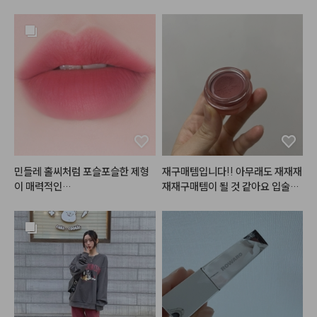
에 들어서 지금까지 계속 사용하고
있습니다~! 발색이 진짜이쁘고 광
택이 미쳤어요~~~~! 아무래도
 립글로즈다보니 커피마시거나 그
럴땐 묻어남이 어쩔수없이 있습니
다만, 그걸 커버할 만큼 너무 이쁜
 색상과 광택입니다~! 이거 바르고 
직장에 갔을때 다른 여성분께서 립
이 너무 이쁘다고~! 알려달라고 할 
정도였어요~~~! 차분한 색 좋아
하시는 분이 땅콩밤사시면 맘에 안
들어 할 사람 없을듯 하네요 ~! 완
민들레 홀씨처럼 포슬포슬한 제형
재구매템입니다!! 아무래도 재재재
전 추천합니다~! 다른 색상도 구매
재재구매템이 될 것 같아요 입술에
해 보려고 합니닷!! 매트버전도 사
#플린
#브리즈벨벳틴트
 ! ☁️

 원래 색이 좀 있는 편이라 다른 립
보려구요 ~! ㅎㅎ 👍
을 그냥 올리면 절대 원하는 발색이 
오일감이 느껴지지 않는 그야말로
안나오는데 이 립을 베이스네 깔고
 리얼 벨벳!감의

 다른 립 레이어드하면 너무 맘에드
파우더리함을 지닌 
#무광틴트
 예
는 색이 됩니다ㅠㅠ 특히 누드립 완
요🙃

전 추천추처처천
벨벳제형의 립 제품들 많이 사용해
봤는데
