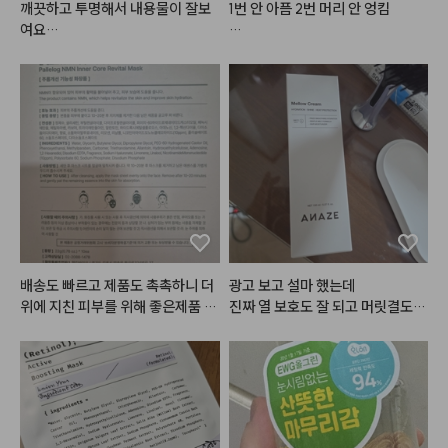
깨끗하고 투명해서 내용물이 잘보
1번 안 아픔 2번 머리 안 엉킴

여요

뚜껑에 조색도 할수 있을거같아요
줠라 시원함. 

손톱으로 긁을 순 없고, 손끝으로
 감으면 씻는 거라 씻는 느낌은 나
는데 깨끗하게 씻기는 느낌인지 찝
찝한 거는 있었음

근데 이거 처음 써보고 극락을 느낀
게

씻을 때도 시원한데 씻고나서 차가
운 바람으로 말리면 

배송도 빠르고 제품도 촉촉하니 더
광고 보고 설마 했는데

두피 모공 까지 바람 타고 들어오는 
위에 지친 피부를 위해 좋은제품 같
진짜 열 보호도 잘 되고 머릿결도
느낌임

아요~
 좋아진 느낌!

반짝반짝!

손잡이가 없어서 아쉽진 않을까 했
는데, 오히려 손 안에 들어가서 더
더 열심히 발라보겠습니다!!
 좋음.
