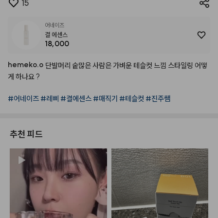
15
어네이즈
결 에센스
18,000
hemeko.o
단발머리
숱많은
사람은
가벼운
테슬컷
느낌
스타일링
어떻
게
하나요
?
#어네이즈
#레삐
#결에센스
#매직기
#테슬컷
#진주쌤
추천 피드