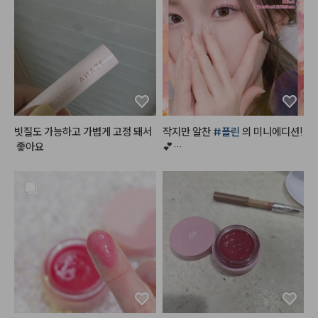
#네이처리퍼블릭
 바이플라워 글
피부 :클리오 킬커버 더 뉴 파운데
라스 듀 틴트 '로즈메모리'
이션 쿠션 2호 란제리 

섀도우 : 앤디얼 멀티 컬러 팔레트
 디어 베이지

블러셔 : 포렌코즈 퓨어 블러셔 05
호 윈터

립 :릴리바이레드 무드 라이어 벨벳
틴트 11호 설레는 풋사랑인척(베이
스) & 올마이띵스 아임 유어 립티
빗질도 가능하고 가볍게 고정 돼서
작지만 알찬 
#플린
 의 미니에디션!
트 토스티로즈
 좋아요
💕

디뮤어 아이섀도우 팔레트 02 
#프
로즌샤벳
⠀

물광처럼 챠르르 떨어지는 시원한
 핑크실버 펄,

상큼한 
#살얼음핑크
 계열 포인트
#흰끼낭낭
 한 하얀핑크에 실버펄
 콕콕,

붉은끼, 노란끼 쫘악뺀 그레이시한