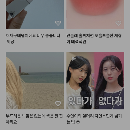
보세요👙🏊🏻‍♀️💓

 가디건은 그만입고 싶었는데ㅋㅋ
ㅋ 젤 찰떡이라 삼일째 입었어요ㅎ
#광고
#쿨톤키트
#미니키트
#
 그리고 해보고싶던 헤어까지! 영상 
틴트
#섀도우팔레트
#워터틴트
곧 들고올게요🫶🏻🤎

#쿨톤메이크업
#시원한밝은핑크
#메이크업
#화장품정보
#make
재재구매템이에요 너무 좋습니다
민들레 홀씨처럼 포슬포슬한 제형
up
 체공!
#플린
#브리즈벨벳틴트
 ! ☁️

오일감이 느껴지지 않는 그야말로
 리얼 벨벳!감의

파우더리함을 지닌 
#무광틴트
 예
요🙃

벨벳제형의 립 제품들 많이 사용해
봤는데

브리즈벨벳틴트의 경우 포슬포슬
한 질감이

리얼로 살아있는 
#솜털벨벳
 의 
#
민글레틴트
 랍니다 (❛ө❛)

부드러운 느낌은 없는데 색은 잘 잡
수연이의 앞머리 자연스럽게 넘기
아줘요
는 법 😍
솜털볼같은 동글~동글 벨벳 파우