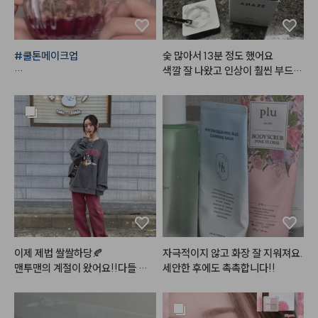
#쿨톤메이크업
숯 많아서 13분 정도 했어요 

색깔 잘 나왔고 인상이 훨씬 부드러
*사용제품

워 보이네요

편하고 좋아요!!!
#한스킨
 다크써클 커버컨실러 '로
지'

+ 
#꾸셀
 비체밤 01

#데이지크
#웜쿨블렌딩컬렉션
#
쿨블렌딩섀도우팔레트
#데이지크
#웜쿨블렌딩컬렉션
#
이제 제법 쌀쌀하당🍂

자극적이지 않고 화장 잘 지워져요. 
쿨블렌딩무드치크
맨투맨의 계절이 왔어요!!다들 감
세안한 후에도 촉촉합니다!!
기 조심하세요

와타시는 코 훌쩍이는즁

#맥
#서트리니스