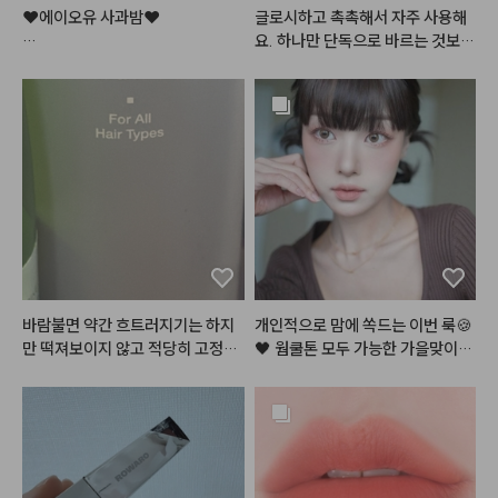
 음영컬러까지

❤️에이오유 사과밤❤️

글로시하고 촉촉해서 자주 사용해
제대로 여름쿨톤을 저격하는 구성
요. 하나만 단독으로 바르는 것보다
이죠?٩(•̤̀ᵕ•̤́๑)૭✧

론칭 직후 엄청난 인기로

는 베이스 칼라를 깔고 가운데만 살
품절사태가 일어났던

짝 발르는 것이 훨씬 예뻐요.
펄 없이는 깔끔하고 청순한 느낌인
바로 그 틴티드 립밤!

데

건조한 입술을 맑은 사과빛으로

펄 얹으면 발랄하고 사랑스러운 느
물들여주어

낌으로

입술에 과즙+청순미 가득..!

메이크업을 연출하실 수 있어요!

✨반짝반짝✨ 탱글거리는 입술로

그리고 다이브 워터 틴트 4호 
#프
만들어주는 틴티드 립밤이에요!

리즈인
새끼 손가락 만한 미니미도 같이 들
요즘 제 파우치템임..!
어있어용!

바람불면 약간 흐트러지기는 하지
개인적으로 맘에 쏙드는 이번 룩🍪
안개낀듯한 차분한 뮤트핑크로

만 떡져보이지 않고 적당히 고정되
🖤 웜쿨톤 모두 가능한 가을맞이,,
팔레트와도 찰떡궁합인 컬러!

어서 좋아요 !
 뉴트럴 로즈 쿠키,, 장미과자?! 이
블러셔로 사용해도 잘어울리죠?💕

 메이크업 이름 지어주세요!😉

#미니샤벳
 에디션으로 올 여름 파
여러분이 궁금해해주신 알리에서
우치도 가볍게,

 산 렌즈에, 진짜 너어어무 특별하
메이크업도 시원상큼하게 연출해
고 예쁜 레이어드 목걸이, 이 갈색