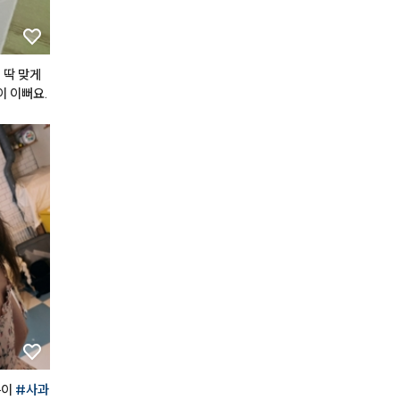
스며드는
라도 과하
 립과 치크
하게 잘 쓰
 딱 맞게
국 내돈내
이 이뻐요.
은 제품이
영구 정착템
이라면 절대
이 
#사과