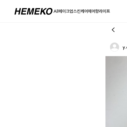
All
메이크업
스킨케어
헤어
향
라이프
y