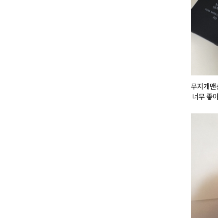
무지개맨션
 너무 좋
 본품사려
 컬러 본
없이 미니
인 패키지
라도 있어
 대박인데
연스러운 
션이라서 
않아서 뜨
요. 트러
 근데 화