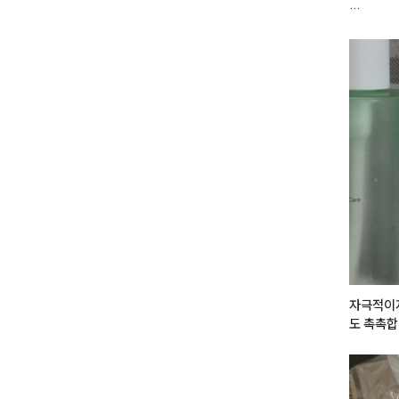
#쿨톤메
오묘하면서
딱!

- 
#뮤드
일락모먼트 
5번 컬러
9번 컬러
6번 컬러
까지 퍼뜨려
10번 컬러
- 
#스킨
 크림 ]

볼 중앙을
자극적이지
도 촉촉합
- 
#뮤드
전체적으로
 더 발라준다