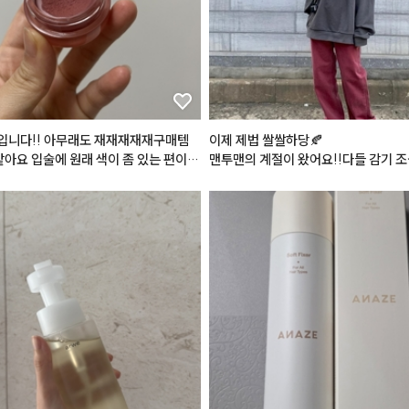
#데이지크
#웜쿨블렌딩컬렉션
#쿨
드치크
#맥
#서트리니스
입니다!! 아무래도 재재재재재구매템
이제 제법 쌀쌀하당🍂

#네이처리퍼블릭
 바이플라워 글라스 
 같아요 입술에 원래 색이 좀 있는 편이라 
맨투맨의 계절이 왔어요!!다들 감기 조심
 '로즈메모리'
 그냥 올리면 절대 원하는 발색이 안나
와타시는 코 훌쩍이는즁

 립을 베이스네 깔고 다른 립 레이어드
 맘에드는 색이 됩니다ㅠㅠ 특히 누드
피부 :클리오 킬커버 더 뉴 파운데이션 
추천추처처천
 란제리 

섀도우 : 앤디얼 멀티 컬러 팔레트 디어 
블러셔 : 포렌코즈 퓨어 블러셔 05호 윈터
립 :릴리바이레드 무드 라이어 벨벳틴트 
레는 풋사랑인척(베이스) & 올마이띵
어 립티트 토스티로즈