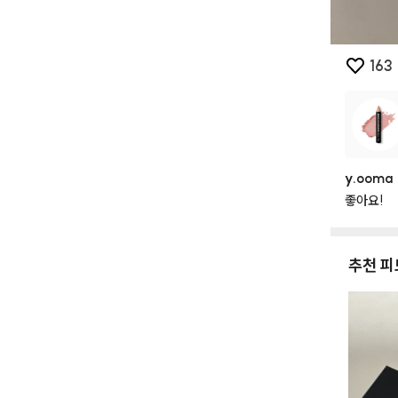
163
y.ooma
좋아요!
추천 피