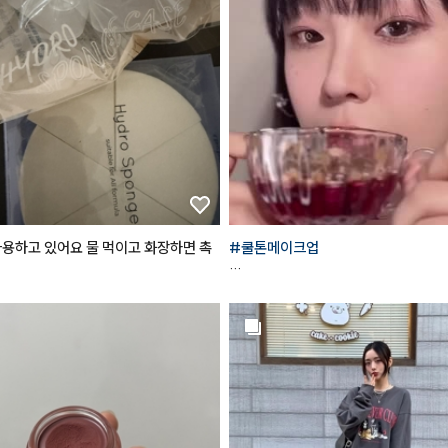
이띵스
 키스유어아이즈글리터 섀도우 [
물들여주어



입술에 과즙+청순미 가득..!

살 중앙부터 외곽으로 퍼뜨려 준다

✨반짝반짝✨ 탱글거리는 입술로

메이크업
#메이크업튜토리얼
#make
만들어주는 틴티드 립밤이에요!

al
요즘 제 파우치템임..!
사용하고 있어요 물 먹이고 화장하면 촉
#쿨톤메이크업
*사용제품

#한스킨
 다크써클 커버컨실러 '로지'

+ 
#꾸셀
 비체밤 01

#데이지크
#웜쿨블렌딩컬렉션
#쿨
도우팔레트