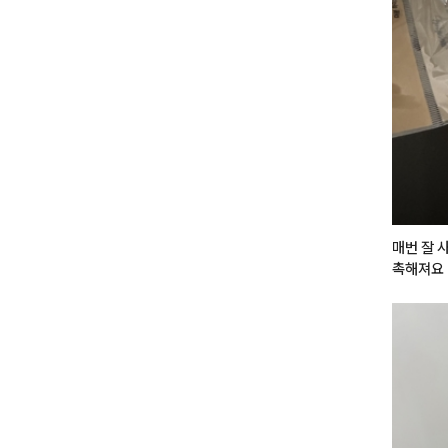
- 
#올마
 04 jazz ]
눈밑 애교
#데일리
uptutori
매번 잘 
촉해져요