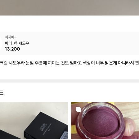
피치베리
베리크림섀도우
13,200
크림
섀도우라
눈밑
주름에
끼이는
것도
덜하고
색상이
너무
밝은게
아니라서
편
드