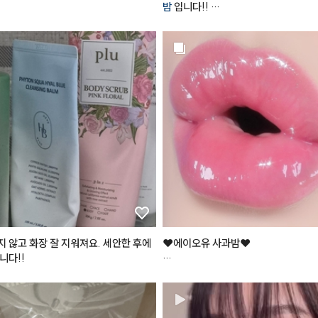
밤
 입니다!! 

이크업
 요렇게만 하면

단독으로 발라도 예쁘고, 매트립 위에 
도 분위기 있는 
#가을메이크업
 뚝
쁘고, 베이스 하고 립밤만 발라도 넘 
니다!! 영혼을 갈아 만든 사과밤🍎
 숄 모먼트 아이섀도우 팔레트 [ 04 라
]

로 눈 두덩이를 전체적으로 발라주고

로 쌍꺼풀 라인에 음영을 주고

로 눈 두덩이 중앙을 시작으로 가장자리
 주고

로 눈 꼬리 음영을 준다

푸드
 버터리 치크 케이크 [ 01 베리 앤
 위주로 퍼뜨려준다

 않고 화장 잘 지워져요. 세안한 후에
❤️에이오유 사과밤❤️

니다!!
 글라세 틴트 [ 06 모브 모어 ]

론칭 직후 엄청난 인기로

 한번 발라주고 안쪽을 위주로 한 번
품절사태가 일어났던



바로 그 틴티드 립밤!

건조한 입술을 맑은 사과빛으로
