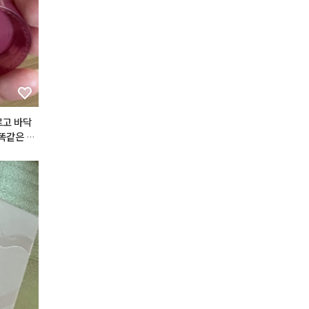
르고 바닥
 똑같은 제
 매트 립
게 된 건
니다.

용하면서도
까지 입술
을 뜯어보
대로네요.
립이 아니
러 처리를
히 감탄스