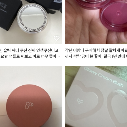
 슬릭 워터 쿠션 진짜 인생쿠션이고
작년 이맘때 구매해서 정말 알차게 바
아요ㅠ 샘플로 써보고 바로 너무 좋아서
까지 싹싹 긁어 쓴 끝에, 결국 1년 만에
고 봤는데 단종 진행중이고.. 특히 P21
품으로 재구매했습니다! 그동안 수많은
품이 다 품절이더라고요 그래서 하는수
을 거쳐 갔지만 결국 다시 이 제품을 찾
 사이즈라도 일단 쟁였어요.. 본품 디자
 대체 불가능한 독보적인 제품력 때문입
도 감각적이고 사고싶었는데 일단 미니
처음 쓰던 제품을 1년 동안 꾸준히 사
서 좋아요. 슬릭워터쿠션 P21가 완전
 질리거나 변질되는 느낌 없이 마지막
 좋은 이유가 21호 피부에 완전  착붙 자
 편안하게 잘 썼는데, 재구매한 새제품
핑크베이스 컬러에요. 또 이게 메쉬쿠
니 역시 그 보송하고 포슬한 감성이 그
내 피부처럼 얇게 밀착되고, 건조하지
 뻑뻑하거나 건조하게 조여오는 매트 
지도 않아서 정말 내 피부처럼 연출돼
라, 입술 주름을 부드럽게 메워주며 블
블이나 잡티도 감쪽같이 얇게 가려주고
 한 듯 뽀얗게 표현되는 텍스처는 여전
떡 느낌 안나서 최애 인생 쿠션ㅠ
럽습니다.
