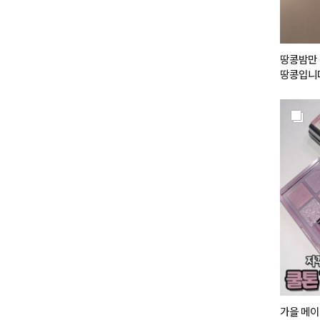
땅콩밤만 
땅콩입니
가을 메이