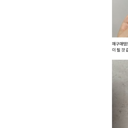
재구매템
이 될 것
다른 립을
오는데 이
하면 너무
립 완전 