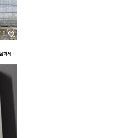
블렌딩무
듀 틴트
하세요

쿠션 2호
베이지



11호 설
스 아임 유