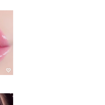
발라도 예
예쁜컬러랍