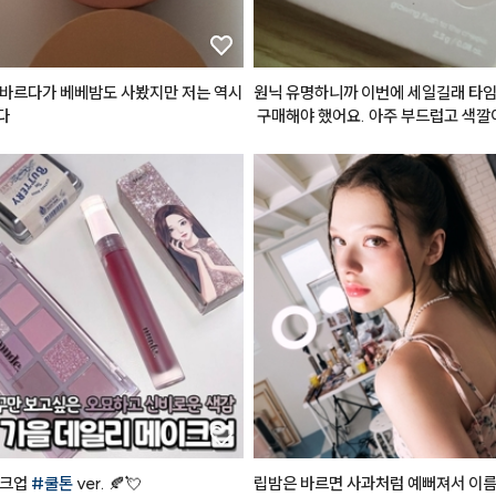
특히 톤에 구애받지 않고 자연스럽게 
 감각적인 컬러감 덕분에 대충 툭툭 발
지 않은 분위기가 연출되고, 바쁜 날엔
를 한 번에 해결하는 용도로 정말 유용
바르다가 베베밤도 사봤지만 저는 역시 
원닉 유명하니까 이번에 세일길래 타임
고 있습니다. 1년 동안 직접 써보고 결
다
 구매해야 했어요. 아주 부드럽고 색깔
산으로 다시 돌아올 만큼 만족도가 높
라, 앞으로도 제 메이크업 파우치 속 
이 될 것 같습니다. 매트 립 덕후분들
 후회 안 하실 인생템이에요!
크업 
#쿨톤
 ver. 🍂💘

립밤은 바르면 사과처럼 예뻐져서 이름