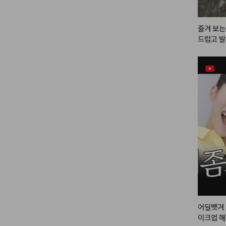
즐겨 보는
드럽고 발
엄청 쿨하
영? 느낌이
붉은 색이
 뒷트임 
 느낌이라 
스미듯이 
 음영처럼
아요. 

음영도 되
찮았어요.
어딜뺏겨 
다른 컬러
이크업 
더 쿨한 