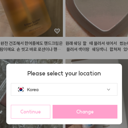
업
#화장품정보
#makeup
 완전 건조해서 한여름에도 핸드크림은 
원래 쉐딩  할   때 블러셔 섞어서   썼는
람이에요. 손 씻고 바로 로션이나 핸드
 블러셔 색이랑   쉐딩색니.  합쳐져   있어
바르면 각질 생길만큼 금방 손이 마르고
해봤는데 확실히   합쳐져   있으니   편하고
는데, 이 제품은 손 씻고나서 건조하거
자연스럽고 이뻐요. 블러셔   색이랑  
 없어서 좋았어요!!

니.  일반   쉐딩과 다르게   칙칙해   보
Please select your location
영 생기   있어 보여여.  근데   좀    잘   
은   느낌   발색은 엄청 잘 되는 것 같아
리뷰어
좀 잘 조절해서 써야  할 것 같어여. 색
Korea
 하게 생기. 있게 이쁘고 발색력도  좋고
음에도 재구매 할 것 같아요.
Continue
Change