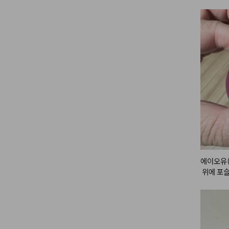
에이오유(
 위에 포
립 앤 치크
일반적인 
입으로 부
리되어 입
해 주는 