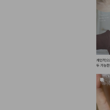
개인적으로
두 가능한
자?! 이 
여러분이 
짜 너어어
 갈색 가
떡이라 삼
어까지! 영