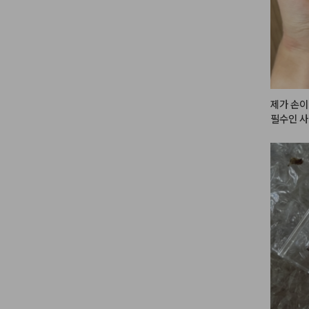
#메이크
제가 손이
필수인 사
크림 안 
 건조해지
나 당김이
#헤메코