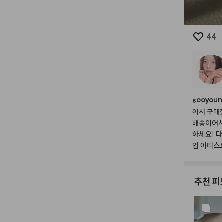
44
sooyou
아서
구매
배송이어
하세요!
다
업
아티스
추천 피