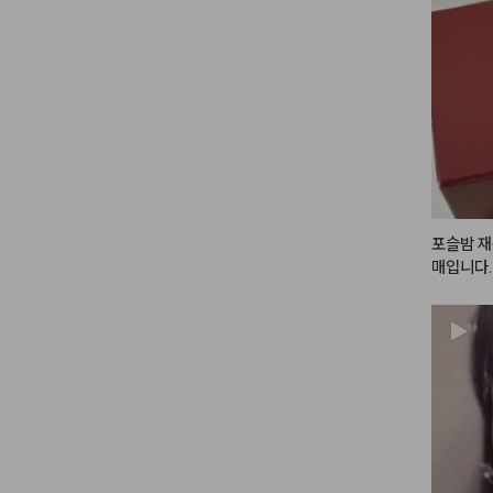
게 스머징
톡 두드려
출할 수 있
특히 웜톤
 트렌디한
며, 립뿐
을 때 맑
 완성도를 
 지속력이
 때도 지
포슬밤 
 메이크업
매입니다. 
프트하고 
여러군데 
께 적극 
아요.

입술에 사
 있어서 
고 있어요.
립에도 베
 틴트 얹으
예전 샀을
 색상도 