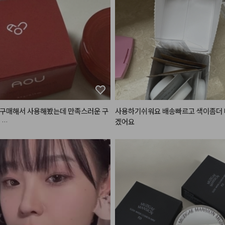
되어 손이나 실리콘 브러시로 대충 톡
 발라도 쉽게 예쁜 그라데이션 립을 연
습니다.

과 쿨톤 모두가 반할 만한 감각적이고
 저채도·고분위기 컬러 구성이 돋보이
만 아니라 치크(블러셔)로 함께 활용했
고 자연스러운 생기가 돌아 메이크업의
높여주는 똑똑한 2 in 1 아이템입니다.
 엄청나게 강한편은 아니지만, 지워질
저분하지 않고 은은하게 옅어져 데일리
재구매해서 사용해봤는데 만족스러운 구
사용하기쉬워요 배송빠르고 색이좀더 
용으로 손이 자주 가는 제품입니다. 소


겠어요
뽀용한 블러 립 표현을 좋아하는 분들
다양하게 활용 가능해서 더 좋은 것 같
추천합니다.
용하면 지속력이 좀 떨어지는 경향이
입술보다는 치크나 섞어서 많이 사용하


이스 립으로 깔아주고 글로스나 다른
면 지속력 꽤 나쁘지 않습니다. 

 때는 색상이 많이 없었는데 최근 보니
다양해지고 라인업도 다양해져서 소장