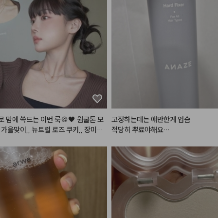
 맘에 쏙드는 이번 룩🍪🖤 웜쿨톤 모
고정하는데는 얘만한게 업슴

 가을맞이,, 뉴트럴 로즈 쿠키,, 장미과
적당히 뿌료야해요

메이크업 이름 지어주세요!😉

안그럼 하얀거 생기고 떡지게 보일수있
궁금해해주신 알리에서 산 렌즈에, 진
무 특별하고 예쁜 레이어드 목걸이, 이
디건은 그만입고 싶었는데ㅋㅋㅋ 젤 찰
일째 입었어요ㅎ 그리고 해보고싶던 헤
상 곧 들고올게요🫶🏻🤎
