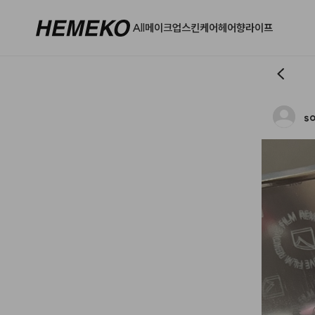
All
메이크업
스킨케어
헤어
향
라이프
s