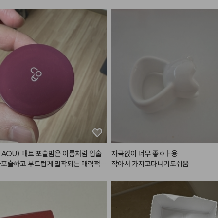
AOU) 매트 포슬밤은 이름처럼 입술
자극없이 너무 좋ㅇㅏ용

슬포슬하고 부드럽게 밀착되는 매력적인 
작아서 가지고다니기도쉬움
 제품입니다.

건조하고 뻑뻑한 매트 립과 달리, 밤 타
드럽게 발리면서도 겉은 보송하게 마무
술 주름과 각질을 매끈하게 블러 처리
효과가 탁월합니다. 뭉침 없이 자연스럽