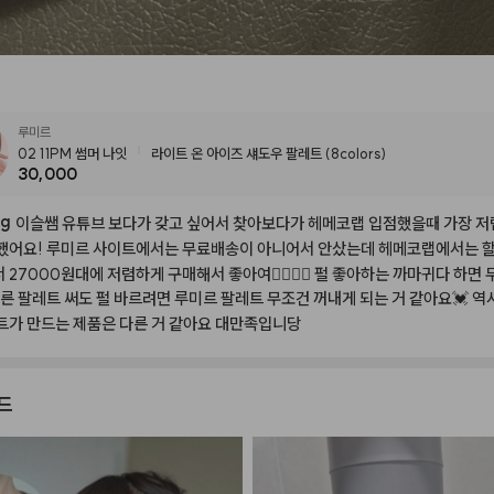
루미르
02 11PM 썸머 나잇
라이트 온 아이즈 섀도우 팔레트 (8colors)
30,000
ng
이슬쌤
유튜브
보다가
갖고
싶어서
찾아보다가
헤메코랩
입점했을때
가장
저
했어요!
루미르
사이트에서는
무료배송이
아니어서
안샀는데
헤메코랩에서는
서
27000원대에
저렴하게
구매해서
좋아여👍🏻👍🏻
펄
좋아하는
까마귀다
하면
른
팔레트
써도
펄
바르려면
루미르
팔레트
무조건
꺼내게
되는
거
같아요💓
역
트가
만드는
제품은
다른
거
같아요
대만족입니당
드