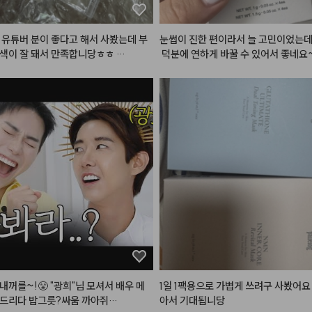
 유튜버 분이 좋다고 해서 사봤는데 부
눈썹이 진한 편이라서 늘 고민이었는데
색이 잘 돼서 만족합니당ㅎㅎ 

 덕분에 연하게 바꿀 수 있어서 좋네요~
 쓰고 또 이용할 예정입니다
지도 웜하지도 않은 뉴트럴한 혈색 음
에요!! 

라 많이 바르진 않는데 트임 라이너로
그리고 이거 조금 써서 풀어주면 울먹한
분위기 있어요. 

발색돼서 눈두덩이 쪽도 이걸로 살짝
 넣으면 부담스럽지 않고 괜찮은 것 같
고 포인트도 되니까 블러셔로 써도 괜
 두루두루 쓰기 좋아요.

내꺼를~!😤 "광희"님 모셔서 배우 메
1일 1팩용으로 가볍게 쓰려구 사봤어요
도 다양하게 나왔으면 좋겠어요~~ 

해드리다 밥그릇?싸움 까아쥐…
아서 기대됩니당
컬러도 좋을 것 같아요!!