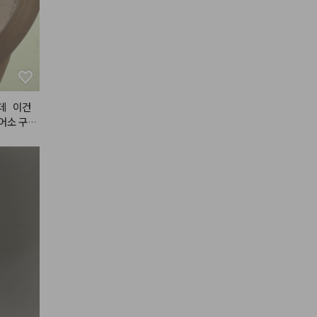
데   이건
소 구매   
. 색도   
 섞여있으
이지   아나
깨질 것   같
요. 그래서 
도  안칙칙
 해서 다