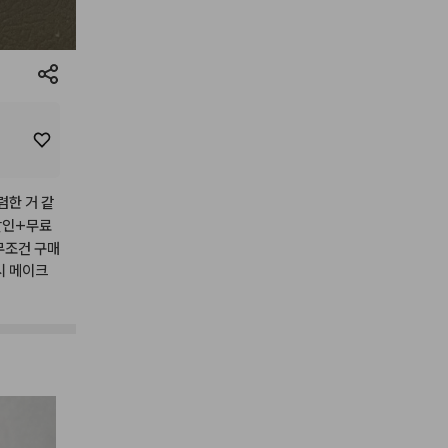
렴한
거
같
할인+무료
무조건
구매
시
메이크