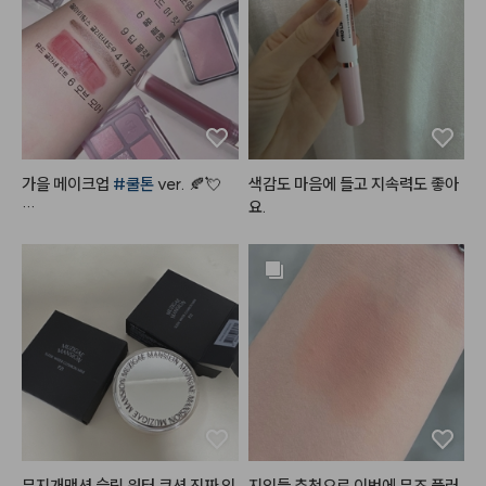
럴땐 묻어남이 어쩔수없이 있습니
다만, 그걸 커버할 만큼 너무 이쁜
 색상과 광택입니다~! 이거 바르고 
직장에 갔을때 다른 여성분께서 립
이 너무 이쁘다고~! 알려달라고 할 
정도였어요~~~! 차분한 색 좋아
하시는 분이 땅콩밤사시면 맘에 안
들어 할 사람 없을듯 하네요 ~! 완
가을 메이크업 
#쿨톤
 ver. 🍂💘

색감도 마음에 들고 지속력도 좋아
전 추천합니다~! 다른 색상도 구매
요.
해 보려고 합니닷!! 매트버전도 사
#쿨톤메이크업
 요렇게만 하면

보려구요 ~! ㅎㅎ 👍
오묘하면서도 분위기 있는 
#가을
메이크업
 뚝딱!

- 
#뮤드
 숄 모먼트 아이섀도우 팔
레트 [ 04 라일락모먼트 ]

5번 컬러로 눈 두덩이를 전체적으
로 발라주고

9번 컬러로 쌍꺼풀 라인에 음영을
 주고

6번 컬러로 눈 두덩이 중앙을 시작
으로 가장자리까지 퍼뜨려 주고

무지개맨션 슬릭 워터 쿠션 진짜 인
지인들 추천으로 이번에 뮤즈 플러