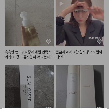
4호
#25호
촉촉한 핸드워시중에 제일 만족스
깔끔하고 시크한 일자뱅 스타일이
러워요! 향도 유자향이 확 나는데
에요!

 힐링...!

거품이 도톰하게 나는데 요게 손등
스타일링에 따라서 다른 분위기를
을 확 감싸줘서 좋은 성분이 쓱쓱
 낼 수 있는

 흡수되는 것 같은 기분이 들어요!

여러가지로 연출 가능한 스타일입
씻고나면 건조한 느낌없이 아주 아
니당 🥴

주 만족스러운 제품입니다!!!! 글고 
화장실에 두기에도 예뻐요 ㅎㅎ

모두 
#단디
 하시고 예뻐지세요☁️

건조함없이 향좋은 (인위적인향X) 
핸드워시 찾으시는 분들께 강추합
#하움스타일
#하움단아
#haum
니다!!!
