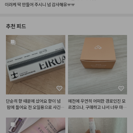
이러케
딱
만들어
주시니
넘
감사해유ㅠㅠ
추천 피드
단순히 향 때문에 샀어요 향이 넘
예전에 우연히 어떠한 경로인진 모
 맘에 들어요 전 오일용으로 사긴했
르겠으나, 구매하고 나서 너무 마음
는데 ㅋㅋ 부디 사용감도 맘에 들
에 들어서 지금까지 계속 사용하고
길.. 생각보다 커서 좋아요 삼만원
있습니다~! 발색이 진짜이쁘고 광
대는 솔직히 넘 비싸고 이마넌정도
택이 미쳤어요~~~~! 아무래도
가 적당..
 립글로즈다보니 커피마시거나 그