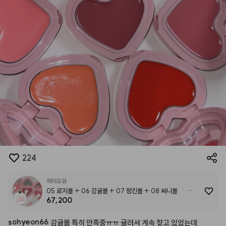
224
에이오유
05 로지볼 + 06 감귤볼 + 07 펌킨볼 + 08 써니볼
67,200
[NEW/세트기획] 촉촉 크림 블러셔 8종 택4 (+ 데코 스티커 &
퍼프봉 2개 증정)
sohyeon66
감귤볼
특히
만족중ㅠㅠ
귤러셔
계속
찾고
있었는데