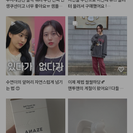
10번 컬러로 눈 꼬리 음영을 준다

생쿠션이고 너무 좋아요ㅠ 샘플로
터 블러셔 구매했어요 !

 써보고 바로 너무 좋아서 본품사려
(사진 두번째,네번째가 실내 / 세번
- 
#스킨푸드
 버터리 치크 케이크 [ 
고 봤는데 단종 진행중이고.. 특히
째,다섯번째가 실외 발색 사진이에
01 베리 앤 크림 ]

 P21 컬러 본품이 다 품절이더라고
용)

볼 중앙을 위주로 퍼뜨려준다

요 그래서 하는수없이 미니 사이즈
라도 일단 쟁였어요.. 본품 디자인
워낙 블러셔를 좋아해서 다양한 블
- 
#뮤드
 글라세 틴트 [ 06 모브 모
 패키지도 감각적이고 사고싶었는
러셔를 가지고 있는데

어 ]

데 일단 미니라도 있어서 좋아요.
뮤드 플러터 블러셔 전 색상이 다
전체적으로 한번 발라주고 안쪽을
 슬릭워터쿠션 P21가 완전 대박인
 너무 제 스타일이라 한참 고민하고 
 위주로 한 번 더 발라준다

데 좋은 이유가 21호 피부에 완전 
메리 뮤즈로 골랐어요 ㅠㅠ💗

 착붙 자연스러운 핑크베이스 컬러
- 
#올마이띵스
 키스유어아이즈글
에요. 또 이게 메쉬쿠션이라서 내
가루날림은 어느정도 있지만 지금
리터 섀도우 [ 04 jazz ]

 피부처럼 얇게 밀착되고, 건조하지
까지 제가 사용한 블러셔보단 현저
수연이의 앞머리 자연스럽게 넘기
이제 제법 쌀쌀하당🍂

눈밑 애교살 중앙부터 외곽으로 퍼
않아서 뜨지도 않아서 정말 내 피부
히 적었고

는 법 😍
맨투맨의 계절이 왔어요!!다들 감
뜨려 준다

처럼 연출돼요. 트러블이나 잡티도
발색이 미쳤어요 .. 너무 이쁘게 올
기 조심하세요

 감쪽같이 얇게 가려주고 근데 화떡 
라가고 제가 생각했던 핑크코랄 색
와타시는 코 훌쩍이는즁

#데일리메이크업
#메이크업튜토
느낌 안나서 최애 인생 쿠션ㅠ
상으로 발색돼요

리얼
#makeuptutorial
피부 :클리오 킬커버 더 뉴 파운데
피부 다 하고 블러셔 올리면 얼굴이 
이션 쿠션 2호 란제리 

포토샵으로 블러처리한 것 처럼 뽀
섀도우 : 앤디얼 멀티 컬러 팔레트
얘져요 

 디어 베이지
