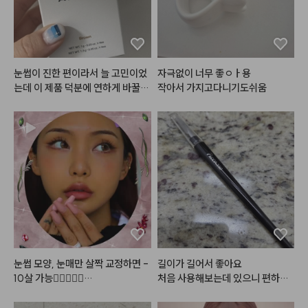
그리고 가루가 엄청 곱더라구요 !
블러셔 : 포렌코즈 퓨어 블러셔 05
 케이스도 너무 깔끔하고 이쁨 뿜뿜 
호 윈터

✨

립 :릴리바이레드 무드 라이어 벨벳
틴트 11호 설레는 풋사랑인척(베이
제품 사진에서처럼 사진 그대로 색
스) & 올마이띵스 아임 유어 립티
눈썹이 진한 편이라서 늘 고민이었
자극없이 너무 좋ㅇㅏ용

상이 올라와서 제 마음에 쏙 들었답
트 토스티로즈
는데 이 제품 덕분에 연하게 바꿀
작아서 가지고다니기도쉬움
니다 .. 다른 색상도 구매 각 ..

 수 있어서 좋네요~ 4팩 다 쓰고 또 
이용할 예정입니다
#헤메코체험단
눈썹 모양, 눈매만 살짝 교정하면 -
길이가 길어서 좋아요

10살 가능👩🏻‍❤️‍👩🏻

처음 사용해보는데 있으니 편하네
요
#로즈프로젝트
#어두운쿠션
#2