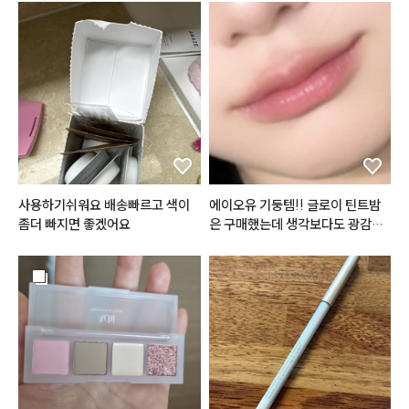
도 만족스러워서 다 쓰면 재구매할
 의사 있어요 :)

#한스킨
 다크써클 커버컨실러 '로
지'

작고 간편하면서 색상까지 만족스
+ 
#꾸셀
 비체밤 01

러워서 눈썹 염색할 때 잘 사용할
 것 같아요!
#데이지크
#웜쿨블렌딩컬렉션
#
쿨블렌딩섀도우팔레트
#데이지크
#웜쿨블렌딩컬렉션
#
사용하기쉬워요 배송빠르고 색이
에이오유 기둥템!! 글로이 틴트밤
쿨블렌딩무드치크
좀더 빠지면 좋겠어요
은 구매했는데 생각보다도 광감이
 이뻣어요… 색감도 이쁘지만 단독
보단 마지막 마무리로 바르다보니
#맥
#서트리니스
 색감에 큰 차이를 두지않고 유리알
#네이처리퍼블릭
 바이플라워 글
광택으로 사용합니다😁🫰🫰
라스 듀 틴트 '로즈메모리'