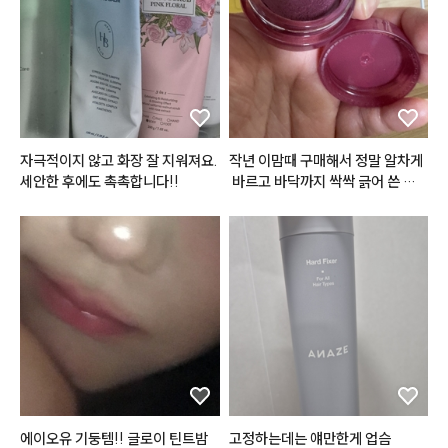
파우더리함을 지닌 
#무광틴트
 예
요🙃

벨벳제형의 립 제품들 많이 사용해
봤는데

브리즈벨벳틴트의 경우 포슬포슬
한 질감이

리얼로 살아있는 
#솜털벨벳
 의 
#
민글레틴트
 랍니다 (❛ө❛)

자극적이지 않고 화장 잘 지워져요. 
작년 이맘때 구매해서 정말 알차게
세안한 후에도 촉촉합니다!!
 바르고 바닥까지 싹싹 긁어 쓴 끝
솜털볼같은 동글~동글 벨벳 파우
에, 결국 1년 만에 똑같은 제품으로
더가 입술 주름 사이를

 재구매했습니다! 그동안 수많은 매
부드럽게 매꿔주어 매끈하고 보송
트 립을 거쳐 갔지만 결국 다시 이
한 
#립
 을 연출해줘요

 제품을 찾게 된 건 대체 불가능한
그래서 묻어남도 적고 사용감도 편
 독보적인 제품력 때문입니다.

안해서

처음 쓰던 제품을 1년 동안 꾸준히
마스크 착용에도 답답함 없이 사용
 사용하면서도 질리거나 변질되는
할 수 있다는 거 😘

 느낌 없이 마지막까지 입술 편안하
게 잘 썼는데, 재구매한 새제품을
@flynn.cosmetic

 뜯어보니 역시 그 보송하고 포슬한 
감성이 그대로네요. 뻑뻑하거나 건
#광고
#벨벳틴트
#립메이크업
조하게 조여오는 매트 립이 아니라, 
에이오유 기둥템!! 글로이 틴트밤
고정하는데는 얘만한게 업슴
