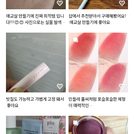
애교살 만들기에 진짜 최적템 입니
샵에서 추천받아서 구매해봤어요!
다!!!😍😍 사진으로는 실물 발색이 
 애교살 만들기에 좋아요
전혀 안잡히네요. 펄이 골드펄+보
라펄+핑크펄 섞여서 진짜 영롱하
게 반짝거리구요.✨️ 음영컬러도 진
짜 딱 그림자컬러에요. 쿨핑크 베이
스컬러도 예쁘고, 저 하얀게 크림컨
실러 였더라구요~ 제형도 딱 적당
하고 발색력도 좋고 주름에 끼이지
도 않아요. 팔레트가 예상했던대로
 엄청난 초미니 사이즈이긴 한데,
 다 쓰면 재구매의사 매우 있습니
다❣️❣️
빗질도 가능하고 가볍게 고정 돼서
민들레 홀씨처럼 포슬포슬한 제형
 좋아요
#플린
#브리즈벨벳틴트
 ! ☁️

오일감이 느껴지지 않는 그야말로
 리얼 벨벳!감의
