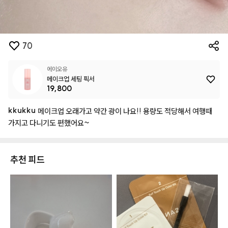
70
에이오유
메이크업 세팅 픽서
19,800
kkukku
메이크업
오래가고
약간
광이
나요!!
용량도
적당해서
여행때
가지고
다니기도
편했어요~
추천 피드