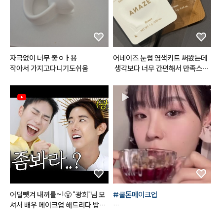
자극없이 너무 좋ㅇㅏ용

어네이즈 눈썹 염색키트 써봤는데
작아서 가지고다니기도쉬움
 생각보다 너무 간편해서 만족스러
웠어요!

사이즈가 작아서 보관하기도 좋고
 휴대하기도 편해서 여행이나 외출
할 때 챙겨가기에도 부담 없더라고
요. 사용 방법도 간단해서 어렵지
 않게 사용할 수 있었고, 색상도 제
가 원하던 느낌으로 자연스럽게 나
와서 마음에 들었어요 🤎

처음 사용할 때는 눈썹 주변이 살짝 
따갑게 느껴졌는데, 크림을 충분히
어딜뺏겨 내꺼를~!😤 "광희"님 모
#쿨톤메이크업
 꼼꼼하게 발라주니까 괜찮았어요.
셔서 배우 메이크업 해드리다 밥그
 전체적으로 사용하기 편하고 결과
릇?싸움 까아쥐…
*사용제품
