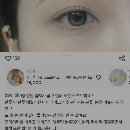
133
누아즈
01. 챕터 원 소프트네스
아이섀도우 팔레트
18,000
챕터 시리즈 소프트 데이즈 (2colors)
bbo
_
bling
정말
입자가
곱고
컬러
또한
소프트해요
!
한듯
안
한듯
데일리한
아이메이크업
추구하시는
분들,
봄웜
여쿨까지
강
츄
!!
프라이머밤이
같이
들어있는
건
신의
한
수
같아요!
프라이머밤
바르고
메이크업
해주면
눈두덩이,
눈가
주름
싹
매꿔주면서
발색
또한
깔끔하게
올라옵니다
!