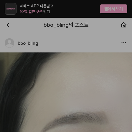
헤메코 APP 다운받고
앱에서 보기
10% 할인 쿠폰
받기
bbo_bling의 포스트
bbo
_
bling