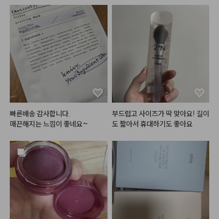
좋은 것 같습니다.

림같이부드러워요 ^^ 세정력도 좋
는 3번이 가장 잘 쓰일 것 같아서 하
구매 망설이는 분들 있으면 추천드
고 흔한 향 아니라 맘에들었고 유쟈
나 더 구매했습니다. 포인트도 쓸겸
려요!!
향이 은은하게 나서 손씻는데도 기
해서요ㅎㅎ 쉽게 설명하면 1번은 각
분이 좋아지네요 💛 손씻고 건조시
질을 없애주고 2번은 수분을 채워
킨뒤에도 피부가 많이 건조하지않
주고 3번은 영양을 넣어줘요. 3번
아서 추천드립니다아 :)

은 밤에 바르면 아침까지도 쫀득하
게 입술에 남아있고 각질도 적당히
 잘 불려주는 편입니다. 아침에 바
#헤메코리뷰어
르면 그 어떤 글로우립보다 반짝거
리기는 하지만.. 좀만 많이 발랐다
 싶으면 흘러내리고.. 제형이 안 맞
빠른배송 감사합니다.

부드럽고 사이즈가 딱 맞아요! 길이
으면 아래 발라둔 립베이스부터 립
매끈해지는 느낌이 좋네요~
도 짧아서 휴대하기도 좋아요
펜슬까지 전부 다 녹여버리고ㅎㅎ
ㅋㅋ.. 게다가 심플리웍스가 늘 아
쉬운 점은 가격이.. ㅎㅎㅜㅜ 가격
이 비싸요.. 할인 좀 팍팍 부탁드릴
게요ㅠㅠ