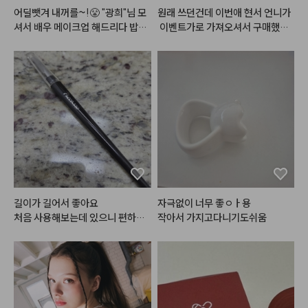
어딜뺏겨 내꺼를~!😤 "광희"님 모
원래 쓰던건데 이번애 현서 언니가
셔서 배우 메이크업 해드리다 밥그
 이벤트가로 가져오셔서 구매했어
릇?싸움 까아쥐…
요!다른거 다 써봤는데 에이오유께
 제일 안뜨고 제일 하얘지는 것 같
아용
길이가 길어서 좋아요

자극없이 너무 좋ㅇㅏ용

처음 사용해보는데 있으니 편하네
작아서 가지고다니기도쉬움
요