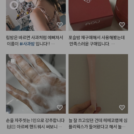
립밤은 바르면 사과처럼 예뻐져서
포슬밤 재구매해서 사용해봤는데
 이름이 
#사과밤
 입니다!! 

 만족스러운 구매입니다. 

단독으로 발라도 예쁘고, 매트립 위
여러군데 다양하게 활용 가능해서
에 발라도 예쁘고, 베이스 하고 립
 더 좋은 것 같아요.

밤만 발라도 넘 예쁜컬러랍니다!!
입술에 사용하면 지속력이 좀 떨어
 영혼을 갈아 만든 사과밤🍎
지는 경향이 있어서 입술보다는 치
크나 섞어서 많이 사용하고 있어요.

립에도 베이스 립으로 깔아주고 글
로스나 다른 틴트 얹으면 지속력 꽤 
나쁘지 않습니다. 

예전 샀을 때는 색상이 많이 없었는
데 최근 보니 색상도 다양해지고 라
인업도 다양해져서 소장 욕구 더 드
는 것 같아요. 

손을 자주씻는 1인으로 강추합니다
늘 잘 쓰고있던 건데 헤메코랩에 심
예전보다 판매처도 다양해지고 살
 🙌🏻 아르베 핸드워시 써보니 나
플리웍스가 들어왔다고 해서 놀랐
 수 있고 테스트해볼 곳도 많아져서 
오는 거품밀도가 굉장히 높고 생크
네요! 1번 2번도 다 발라봤지만 저