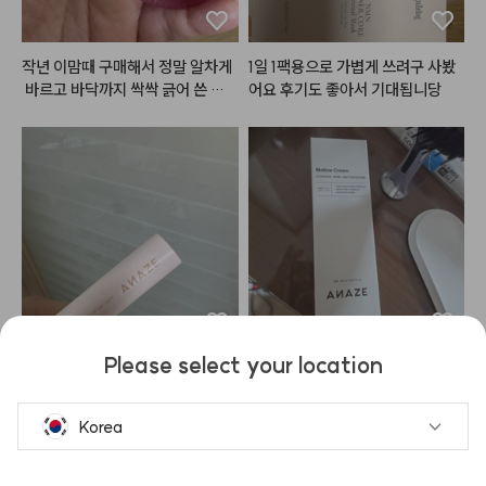
작년 이맘때 구매해서 정말 알차게
1일 1팩용으로 가볍게 쓰려구 사봤
 바르고 바닥까지 싹싹 긁어 쓴 끝
어요 후기도 좋아서 기대됩니당
에, 결국 1년 만에 똑같은 제품으로
 재구매했습니다! 그동안 수많은 매
트 립을 거쳐 갔지만 결국 다시 이
 제품을 찾게 된 건 대체 불가능한
 독보적인 제품력 때문입니다.

처음 쓰던 제품을 1년 동안 꾸준히
 사용하면서도 질리거나 변질되는
 느낌 없이 마지막까지 입술 편안하
게 잘 썼는데, 재구매한 새제품을
 뜯어보니 역시 그 보송하고 포슬한 
감성이 그대로네요. 뻑뻑하거나 건
Please select your location
조하게 조여오는 매트 립이 아니라, 
빗질도 가능하고 가볍게 고정 돼서
광고 보고 설마 했는데

입술 주름을 부드럽게 메워주며 블
 좋아요
진짜 열 보호도 잘 되고 머릿결도
러 처리를 한 듯 뽀얗게 표현되는
 좋아진 느낌!

Korea
 텍스처는 여전히 감탄스럽습니다.

반짝반짝!

특히 톤에 구애받지 않고 자연스럽
게 스며드는 감각적인 컬러감 덕분
더 열심히 발라보겠습니다!!