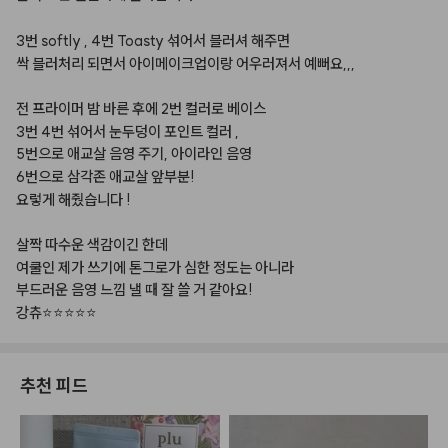
3번
softly
,
4번
Toasty
섞어서
블러셔
해주면
싹
블러처리
되면서
아이메이크업이랑
어우러져서
예뻐요,,,
전
프라이머
밤
바른
후에
2번
컬러로
베이스
3번
4번
섞어서
눈두덩이
포인트
컬러
,
5번으로
애교살
음영
주기,
아이라인
음영
6번으로
삼각존
애교살
앞부분!
요렇게
해줬습니다
!
살짝
따수운
색감이긴
한데
여쿨인
제가
쓰기에
톤그로가
심한
정도는
아니라
부드러운
음영
느낌
낼
때
잘
쓸
거
같아요!
강츄⭐️⭐️⭐️⭐️⭐️
추천 피드