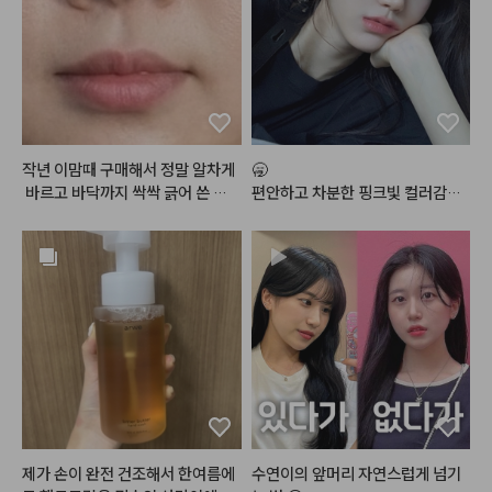
딩과 다르게   칙칙해   보이지   아나
영 생기   있어 보여여.  근데   좀   
 잘   깨질 것   같은   느낌   발색은
 엄청 잘 되는 것 같아요. 그래서 좀
 잘 조절해서 써야  할 것 같어여. 색
도  안칙칙 하게 생기. 있게 이쁘고
 발색력도  좋고 해서 다음에도 재
구매 할 것 같아요.
작년 이맘때 구매해서 정말 알차게
🥱

 바르고 바닥까지 싹싹 긁어 쓴 끝
편안하고 차분한 핑크빛 컬러감으
에, 결국 1년 만에 똑같은 제품으로
로 데일리 메이크업에 손이 정말정
 재구매했습니다! 그동안 수많은 매
말 많이 가는 최애 조합
트 립을 거쳐 갔지만 결국 다시 이
 제품을 찾게 된 건 대체 불가능한
 독보적인 제품력 때문입니다.

처음 쓰던 제품을 1년 동안 꾸준히
 사용하면서도 질리거나 변질되는
 느낌 없이 마지막까지 입술 편안하
게 잘 썼는데, 재구매한 새제품을
 뜯어보니 역시 그 보송하고 포슬한 
감성이 그대로네요. 뻑뻑하거나 건
조하게 조여오는 매트 립이 아니라, 
제가 손이 완전 건조해서 한여름에
수연이의 앞머리 자연스럽게 넘기