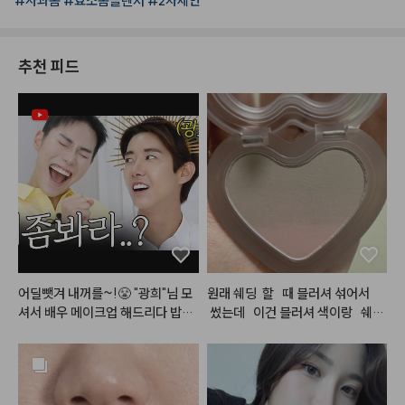
#사과폼
#효소폼클렌저
#2차세안
추천 피드
어딜뺏겨 내꺼를~!😤 "광희"님 모
원래 쉐딩  할   때 블러셔 섞어서  
셔서 배우 메이크업 해드리다 밥그
 썼는데   이건 블러셔 색이랑   쉐딩
릇?싸움 까아쥐…
색니.  합쳐져   있어소 구매   해봤
는데 확실히   합쳐져   있으니   편하
고. 색도   자연스럽고 이뻐요. 블러
셔   색이랑   섞여있으니.  일반   쉐