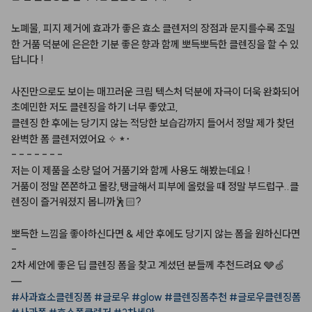
노폐물,
피지
제거에
효과가
좋은
효소
클렌저의
장점과
문지를수록
조밀
한
거품
덕분에
은은한
기분
좋은
향과
함께
뽀득뽀득한
클렌징을
할
수
있
답니다
!
사진만으로도
보이는
매끄러운
크림
텍스처
덕분에
자극이
더욱
완화되어
초예민한
저도
클렌징을
하기
너무
좋았고,
클렌징
한
후에는
당기지
않는
적당한
보습감까지
들어서
정말
제가
찾던
완벽한
폼
클렌저였어요
✧
*･
-
-
-
-
-
-
-
저는
이
제품을
소량
덜어
거품기와
함께
사용도
해봤는데요
!
거품이
정말
쫀쫀하고
몰캉,탱글해서
피부에
올렸을
때
정말
부드럽구..클
렌징이
즐거워졌지
몹니까🕺🏻?
뽀득한
느낌을
좋아하신다면
&
세안
후에도
당기지
않는
폼을
원하신다면
-
2차
세안에
좋은
딥
클렌징
폼을
찾고
계셨던
분들께
추천드려요
🩶🍏
—
#사과효소클렌징폼
#글로우
#glow
#클렌징폼추천
#글로우클렌징폼