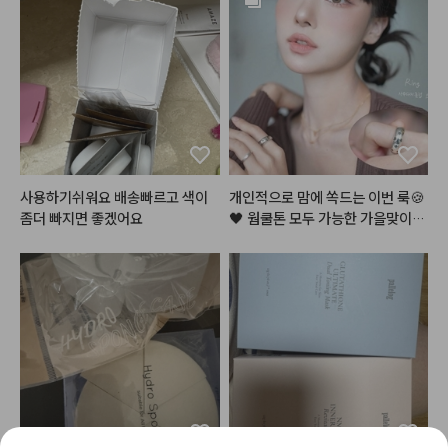
아용
터 슬쩍 얹으면 

페스티벌 , 연말 메이크업으로도 딱
이지 않나요?💎✨💕

#아쿠아글로우쿠션
 [1호 봄바다 /
 2호 가을바다]

패키지가 진짜 미쳤죠..?

들고나가는 순간 시선 집중🧜🏻‍♀️✨

밀착력이 좋고 수분감이 많아서 깐
사용하기쉬워요 배송빠르고 색이
개인적으로 맘에 쏙드는 이번 룩🍪
달걀처럼

좀더 빠지면 좋겠어요
🖤 웜쿨톤 모두 가능한 가을맞이,,
매끈-촉촉한 피부를 만들어주는 쿠
 뉴트럴 로즈 쿠키,, 장미과자?! 이
션이에요!

 메이크업 이름 지어주세요!😉

얇고 투명해서 여름에 바르기도 좋
고

여러분이 궁금해해주신 알리에서
겨울에도 촉촉해서 쓰기좋은 숨찐
 산 렌즈에, 진짜 너어어무 특별하
템 👍

고 예쁜 레이어드 목걸이, 이 갈색
 가디건은 그만입고 싶었는데ㅋㅋ
저는 1호 봄바다를 사용했어요!

ㅋ 젤 찰떡이라 삼일째 입었어요ㅎ
21호보단 살짝 어두운 옐로우 베이
 그리고 해보고싶던 헤어까지! 영상 
스 컬러인데,

곧 들고올게요🫶🏻🤎

막상 바르면 목부분과 경계지지도