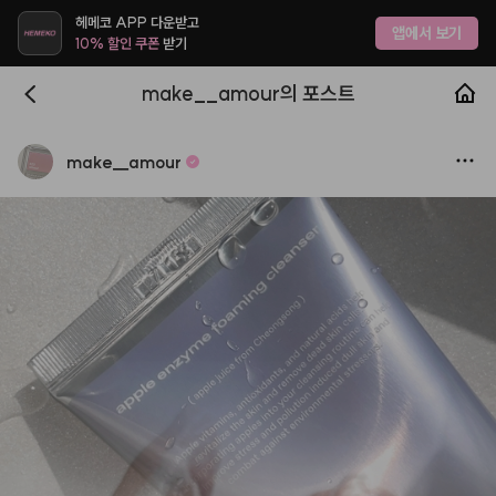
헤메코 APP 다운받고
앱에서 보기
10% 할인 쿠폰
받기
make__amour의 포스트
make
__
amour