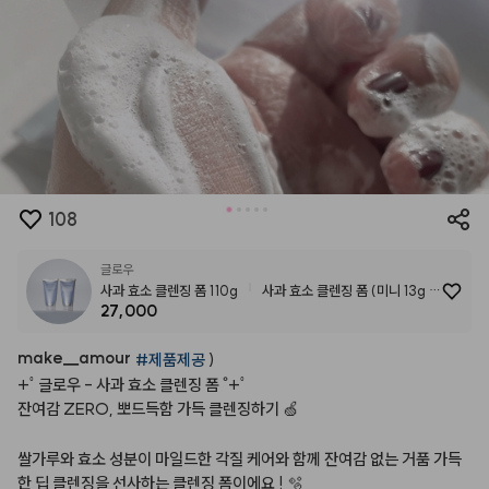
108
글로우
사과 효소 클렌징 폼 110g
사과 효소 클렌징 폼 (미니 13g /
27,000
본품 110g)
make
__
amour
#제품제공
)
+ﾟ글로우
-
사과
효소
클렌징
폼
˚+ﾟ
잔여감
ZERO,
뽀드득함
가득
클렌징하기
🍏
쌀가루와
효소
성분이
마일드한
각질
케어와
함께
잔여감
없는
거품
가득
한
딥
클렌징을
선사하는
클렌징
폼이에요
!
🫧