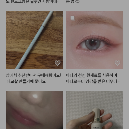
입술 주름을 부드럽게 메워주며 블
도 핸드크림은 필수인 사람이에요.
는 법 😍
러 처리를 한 듯 뽀얗게 표현되는
 손 씻고 바로 로션이나 핸드크림
 텍스처는 여전히 감탄스럽습니다.

 안 바르면 각질 생길만큼 금방 손
특히 톤에 구애받지 않고 자연스럽
이 마르고 건조해지는데, 이 제품은 
게 스며드는 감각적인 컬러감 덕분
손 씻고나서 건조하거나 당김이 없
에 대충 툭툭 발라도 과하지 않은
어서 좋았어요!!

 분위기가 연출되고, 바쁜 날엔 립
과 치크를 한 번에 해결하는 용도로 
정말 유용하게 잘 쓰고 있습니다. 1
#헤메코리뷰어
년 동안 직접 써보고 결국 내돈내산
으로 다시 돌아올 만큼 만족도가 높
은 제품이라, 앞으로도 제 메이크업 
파우치 속 영구 정착템이 될 것 같
샵에서 추천받아서 구매해봤어요!
바다의 천연 원재료를 사용하여

습니다. 매트 립 덕후분들이라면 절
 애교살 만들기에 좋아요
바다로부터 영감을 받은 너무나 로
대 후회 안 하실 인생템이에요!
#아쿠아마리
 제품들이랍니다 💙
🤍

해양심층수를 담아 촉촉한 쿠션과

봄웜-여쿨분들이라면 너무너무 좋
아하실
