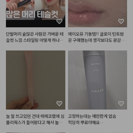
메이크업을 연출하실 수 있어요!

5번 컬러로 눈 두덩이를 전체적으
#헤메코리뷰어
로 발라주고

그리고 다이브 워터 틴트 4호 
#프
9번 컬러로 쌍꺼풀 라인에 음영을
리즈인
 주고

새끼 손가락 만한 미니미도 같이 들
6번 컬러로 눈 두덩이 중앙을 시작
어있어용!

으로 가장자리까지 퍼뜨려 주고

단발머리 숱많은 사람은 가벼운 테
에이오유 기둥템!! 글로이 틴트밤
안개낀듯한 차분한 뮤트핑크로

10번 컬러로 눈 꼬리 음영을 준다

슬컷 느낌 스타일링 어떻게 하나요
은 구매했는데 생각보다도 광감이
팔레트와도 찰떡궁합인 컬러!

 ? 

 이뻣어요… 피노밤은 분위기 낭낭
블러셔로 사용해도 잘어울리죠?💕

- 
#스킨푸드
 버터리 치크 케이크 [ 
한 색감이라 FW 시즌에 최고…😘
01 베리 앤 크림 ]

#어네이즈
#레삐
#결에센스
#
#미니샤벳
 에디션으로 올 여름 파
볼 중앙을 위주로 퍼뜨려준다

매직기
#테슬컷
#진주쌤
우치도 가볍게,

메이크업도 시원상큼하게 연출해
- 
#뮤드
 글라세 틴트 [ 06 모브 모
보세요👙🏊🏻‍♀️💓

어 ]

전체적으로 한번 발라주고 안쪽을
#광고
#쿨톤키트
#미니키트
#
 위주로 한 번 더 발라준다

틴트
#섀도우팔레트
#워터틴트
#쿨톤메이크업
#시원한밝은핑크
- 
#올마이띵스
 키스유어아이즈글
리터 섀도우 [ 04 jazz ]

늘 잘 쓰고있던 건데 헤메코랩에 심
고정하는데는 얘만한게 업슴

눈밑 애교살 중앙부터 외곽으로 퍼
플리웍스가 들어왔다고 해서 놀랐
적당히 뿌료야해요

뜨려 준다

네요! 1번 2번도 다 발라봤지만 저
안그럼 하얀거 생기고 떡지게 보일