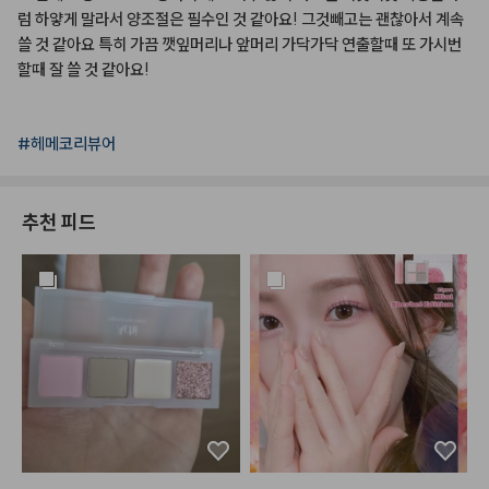
럼
하얗게
말라서
양조절은
필수인
것
같아요!
그것빼고는
괜찮아서
계속
쓸
것
같아요
특히
가끔
깻잎머리나
앞머리
가닥가닥
연출할때
또
가시번
할때
잘
쓸
것
같아요!
#헤메코리뷰어
추천 피드