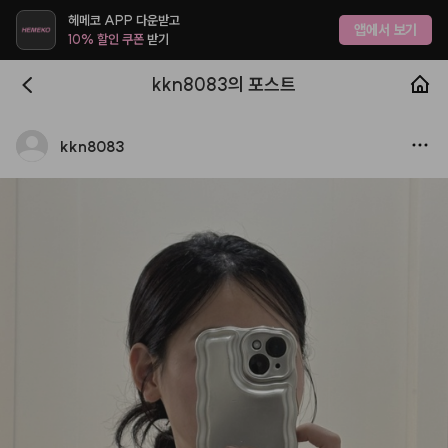
헤메코 APP 다운받고
앱에서 보기
10% 할인 쿠폰
받기
kkn8083의 포스트
kkn8083