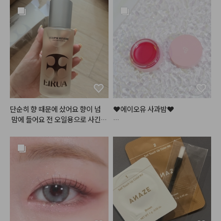
는 3번이 가장 잘 쓰일 것 같아서 하
수있음.ㅠ
#데일리메이크업
#메이크업튜토
나 더 구매했습니다. 포인트도 쓸겸
리얼
#makeuptutorial
해서요ㅎㅎ 쉽게 설명하면 1번은 각
질을 없애주고 2번은 수분을 채워
주고 3번은 영양을 넣어줘요. 3번
은 밤에 바르면 아침까지도 쫀득하
게 입술에 남아있고 각질도 적당히
 잘 불려주는 편입니다. 아침에 바
르면 그 어떤 글로우립보다 반짝거
리기는 하지만.. 좀만 많이 발랐다
 싶으면 흘러내리고.. 제형이 안 맞
단순히 향 때문에 샀어요 향이 넘
❤️에이오유 사과밤❤️

으면 아래 발라둔 립베이스부터 립
 맘에 들어요 전 오일용으로 사긴했
펜슬까지 전부 다 녹여버리고ㅎㅎ
는데 ㅋㅋ 부디 사용감도 맘에 들
론칭 직후 엄청난 인기로

ㅋㅋ.. 게다가 심플리웍스가 늘 아
길.. 생각보다 커서 좋아요 삼만원
품절사태가 일어났던

쉬운 점은 가격이.. ㅎㅎㅜㅜ 가격
대는 솔직히 넘 비싸고 이마넌정도
바로 그 틴티드 립밤!

이 비싸요.. 할인 좀 팍팍 부탁드릴
가 적당..
건조한 입술을 맑은 사과빛으로

게요ㅠㅠ
물들여주어

입술에 과즙+청순미 가득..!

✨반짝반짝✨ 탱글거리는 입술로

만들어주는 틴티드 립밤이에요!
