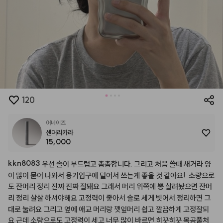
120
어네이즈
센머리카라
15,000
kkn8083
우선
솔이
부드럽고
촘촘합니다.
그리고
처음
쓸때
새거라
양
이
많이
묻어
나와서
용기입구에
덜어서
쓰는게
좋을
것
같아요!
소량으로
도
잔머리
정리
진짜
진짜
잘돼요
그래서
머리
위쪽에
뽕
살려놨으면
잔머
리
정리
살살
하셔야해요
고정력이
좋아서
솔로
세게
빗어서
정리하면
그
대로
눌려요
그리고
옆에
애교
머리랑
깻잎머리
쉽고
깔끔하게
고정잘되
요
근데
소량으로도
고정력이
세고
너무
많이
바르면
히끗히끗
목공풀처