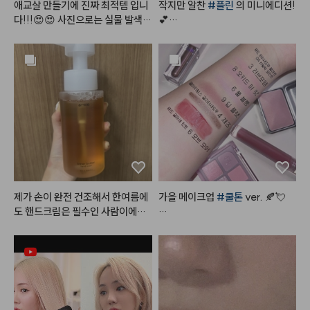
애교살 만들기에 진짜 최적템 입니
작지만 알찬 
#플린
 의 미니에디션!
다!!!😍😍 사진으로는 실물 발색이 
💕

전혀 안잡히네요. 펄이 골드펄+보
라펄+핑크펄 섞여서 진짜 영롱하
디뮤어 아이섀도우 팔레트 02 
#프
게 반짝거리구요.✨️ 음영컬러도 진
로즌샤벳
짜 딱 그림자컬러에요. 쿨핑크 베이
⠀

스컬러도 예쁘고, 저 하얀게 크림컨
물광처럼 챠르르 떨어지는 시원한
실러 였더라구요~ 제형도 딱 적당
 핑크실버 펄,

하고 발색력도 좋고 주름에 끼이지
상큼한 
#살얼음핑크
 계열 포인트
도 않아요. 팔레트가 예상했던대로
 엄청난 초미니 사이즈이긴 한데,
#흰끼낭낭
 한 하얀핑크에 실버펄
 다 쓰면 재구매의사 매우 있습니
 콕콕,

다❣️❣️
붉은끼, 노란끼 쫘악뺀 그레이시한
 음영컬러까지

제가 손이 완전 건조해서 한여름에
가을 메이크업 
#쿨톤
 ver. 🍂💘

제대로 여름쿨톤을 저격하는 구성
도 핸드크림은 필수인 사람이에요.
이죠?٩(•̤̀ᵕ•̤́๑)૭✧

 손 씻고 바로 로션이나 핸드크림
#쿨톤메이크업
 요렇게만 하면

 안 바르면 각질 생길만큼 금방 손
오묘하면서도 분위기 있는 
#가을
펄 없이는 깔끔하고 청순한 느낌인
이 마르고 건조해지는데, 이 제품은 
메이크업
 뚝딱!

데

손 씻고나서 건조하거나 당김이 없
펄 얹으면 발랄하고 사랑스러운 느
어서 좋았어요!!

- 
#뮤드
 숄 모먼트 아이섀도우 팔
낌으로

레트 [ 04 라일락모먼트 ]
