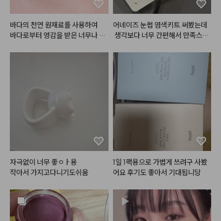
요즘 제 파우치템임..!
바다의 천연 원재료를 사용하여

어네이즈 눈썹 염색키트 써봤는데
바다로부터 영감을 받은 너무나 로
 생각보다 너무 간편해서 만족스러
웠어요!

#아쿠아마리
 제품들이랍니다 💙
🤍

사이즈가 작아서 보관하기도 좋고
 휴대하기도 편해서 여행이나 외출
해양심층수를 담아 촉촉한 쿠션과

할 때 챙겨가기에도 부담 없더라고
봄웜-여쿨분들이라면 너무너무 좋
요. 사용 방법도 간단해서 어렵지
아하실

 않게 사용할 수 있었고, 색상도 제
청량하고 사랑스러운 섀도우 팔레
가 원하던 느낌으로 자연스럽게 나
트까지!

와서 마음에 들었어요 🤎

⭐현재 쿠션은 헤메코랩에서 62%
처음 사용할 때는 눈썹 주변이 살짝 
할인중 !

따갑게 느껴졌는데, 크림을 충분히
자극없이 너무 좋ㅇㅏ용

1일 1팩용으로 가볍게 쓰려구 사봤
한개만 사도 무료배송이니 팔레트
 꼼꼼하게 발라주니까 괜찮았어요.
작아서 가지고다니기도쉬움
어요 후기도 좋아서 기대됩니당
와 함께 득템하세요오 🛒

 전체적으로 사용하기 편하고 결과
도 만족스러워서 다 쓰면 재구매할
#머메이드아이즈
 [비치샴페인]

 의사 있어요 :)

여쿨~봄웜 걸쳐서 사용하기 좋은 
