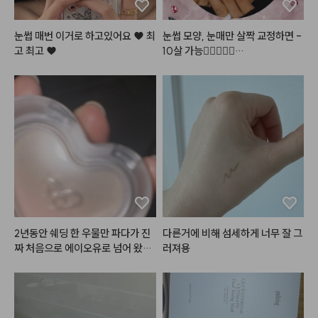
새끼 손가락 만한 미니미도 같이 들
어있어용!

눈썹 매번 이거로 하고있어요 ♥ 최
눈썹 모양, 눈매만 살짝 교정하면 -
안개낀듯한 차분한 뮤트핑크로

고 최고 ♥
10살 가능👩🏻‍❤️‍👩🏻

팔레트와도 찰떡궁합인 컬러!

블러셔로 사용해도 잘어울리죠?💕

#로즈프로젝트
#어두운쿠션
#2
4호
#25호
#미니샤벳
 에디션으로 올 여름 파
우치도 가볍게,

메이크업도 시원상큼하게 연출해
보세요👙🏊🏻‍♀️💓

#광고
#쿨톤키트
#미니키트
#
틴트
#섀도우팔레트
#워터틴트
#쿨톤메이크업
#시원한밝은핑크
2년동안 쉐딩 한 우물만 파다가 진
다른거에 비해 섬세하게 너무 잘 그
짜 처음으로 에이오유로 넘어 왔습
러져용
니다. 이거 진짜 개 이뻐요 핑크가
 섞여있어서 코 끝에 쉐딩도 진짜
 자연스럽게 올릴 수 있어서 그게
 너무 좋았어요!!