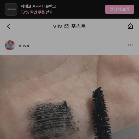
헤메코 APP 다운받고
앱에서 보기
10% 할인 쿠폰
받기
viivii의 포스트
viivii