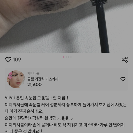
109
콰이어톤
글램 기간틱 마스카라
21,600
viivii
본인
속눈썹
모
얇음+잘
쳐짐!!
이지워셔블에
속눈썹
케어
성분까지
풍부하게
들어가서
호기심에
사봤는
데
이거
진짜
순하네요,,
순한데
컬링력+픽싱력
완벽함
⸝⸝ʚ̴̶̷̆
̯ʚ̴̶̷̆⸝⸝
이지워셔블이라
손에
묻거나
해도
샥
지워지고
마스카라
가루
안
떨어져
서
더
좋은
것
같아요!!