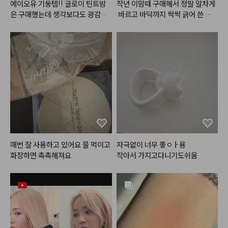
에이오유 기둥템!! 글로이 틴트밤
작년 이맘때 구매해서 정말 알차게
은 구매했는데 생각보다도 광감이
 바르고 바닥까지 싹싹 긁어 쓴 끝
 이뻣어요… 하지만 제 최애는 리본
에, 결국 1년 만에 똑같은 제품으로
밤…🫰🩷 느무 이쁨~!!
 재구매했습니다! 그동안 수많은 매
트 립을 거쳐 갔지만 결국 다시 이
 제품을 찾게 된 건 대체 불가능한
 독보적인 제품력 때문입니다.

처음 쓰던 제품을 1년 동안 꾸준히
 사용하면서도 질리거나 변질되는
 느낌 없이 마지막까지 입술 편안하
게 잘 썼는데, 재구매한 새제품을
 뜯어보니 역시 그 보송하고 포슬한 
감성이 그대로네요. 뻑뻑하거나 건
조하게 조여오는 매트 립이 아니라, 
매번 잘 사용하고 있어요 물 먹이고 
자극없이 너무 좋ㅇㅏ용

입술 주름을 부드럽게 메워주며 블
화장하면 촉촉해져요
작아서 가지고다니기도쉬움
러 처리를 한 듯 뽀얗게 표현되는
 텍스처는 여전히 감탄스럽습니다.

특히 톤에 구애받지 않고 자연스럽
게 스며드는 감각적인 컬러감 덕분
에 대충 툭툭 발라도 과하지 않은
 분위기가 연출되고, 바쁜 날엔 립