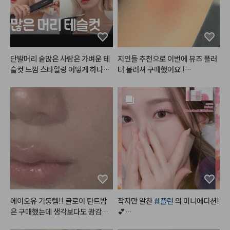
과 치크를 한 번에 해결하는 용도로 
정말 유용하게 잘 쓰고 있습니다. 1
년 동안 직접 써보고 결국 내돈내산
으로 다시 돌아올 만큼 만족도가 높
은 제품이라, 앞으로도 제 메이크업 
파우치 속 영구 정착템이 될 것 같
단발머리 숱많은 사람은 가벼운 테
지인들 추천으로 이번에 뮤즈 플러
습니다. 매트 립 덕후분들이라면 절
슬컷 느낌 스타일링 어떻게 하나요
터 블러셔 구매했어요 !

대 후회 안 하실 인생템이에요!
 ? 

(사진 두번째,네번째가 실내 / 세번
째,다섯번째가 실외 발색 사진이에
#어네이즈
#레삐
#결에센스
#
용)

매직기
#테슬컷
#진주쌤
워낙 블러셔를 좋아해서 다양한 블
러셔를 가지고 있는데

뮤드 플러터 블러셔 전 색상이 다
 너무 제 스타일이라 한참 고민하고 
메리 뮤즈로 골랐어요 ㅠㅠ💗

가루날림은 어느정도 있지만 지금
까지 제가 사용한 블러셔보단 현저
에이오유 기둥템!! 글로이 틴트밤
작지만 알찬 
#플린
 의 미니에디션!
히 적었고

은 구매했는데 생각보다도 광감이
💕

발색이 미쳤어요 .. 너무 이쁘게 올
 이뻣어요… 피노밤은 분위기 낭낭