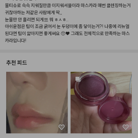
물티슈로
슥슥
지워질만큼
이지워셔블이라
마스카라
매번
클렌징하는거
귀찮아하는
저같은
사람에게
딱,,
눈물만
안
흘리면
되게쬬
뭐
ㅎㅅㅎ..
아쉬운점은
팁이
조금
굵어서
눈
두덩이에
좀
닿이는거?!
나중에
리뉴얼
된다면
팁이
얇아지면
좋게써요
🥺♥
그래도
전체적으로
만족하는
마스
카라입니다!
추천 피드