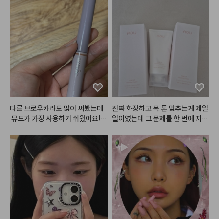
라가고 제가 생각했던 핑크코랄 색
한 색감이라 FW 시즌에 최고…😘
디뮤어 아이섀도우 팔레트 02 
#프
상으로 발색돼요

로즌샤벳
⠀

피부 다 하고 블러셔 올리면 얼굴이 
물광처럼 챠르르 떨어지는 시원한
포토샵으로 블러처리한 것 처럼 뽀
 핑크실버 펄,

얘져요 

상큼한 
#살얼음핑크
 계열 포인트
그리고 가루가 엄청 곱더라구요 !
 케이스도 너무 깔끔하고 이쁨 뿜뿜 
#흰끼낭낭
 한 하얀핑크에 실버펄
✨

 콕콕,

붉은끼, 노란끼 쫘악뺀 그레이시한
제품 사진에서처럼 사진 그대로 색
 음영컬러까지

다른 브로우카라도 많이 써봤는데
진짜 화장하고 목 톤 맞추는게 제일 
상이 올라와서 제 마음에 쏙 들었답
제대로 여름쿨톤을 저격하는 구성
 뮤드가 가장 사용하기 쉬웠어요!
일이였는데 그 문제를 한 번에 지워
니다 .. 다른 색상도 구매 각 ..

이죠?٩(•̤̀ᵕ•̤́๑)૭✧

 색상도 다양하고 뭉치지 않으면서
준 제품인거같아요.. 제가 이런 제
도 자연스럽게 색상 바꿔줘서 앞으
품은 많이 사봤지만 지성인 저에게
펄 없이는 깔끔하고 청순한 느낌인
로 뮤드로 정착해야겠어용
 이렇게 지속력이 괜찮았던 제품은
#헤메코체험단
데

 처음이라 너무 설레구요ㅠㅜㅜㅠ
펄 얹으면 발랄하고 사랑스러운 느
 앞으로도 이런 좋은 제품들 많이
낌으로

 만들어주세요
메이크업을 연출하실 수 있어요!

그리고 다이브 워터 틴트 4호 
#프
리즈인