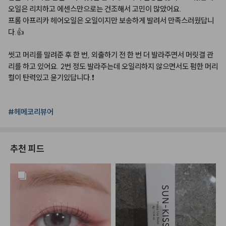
오일은
리치하고
에센스만으로는
건조해서
고민이
많았어요.
프롬
아프리카
헤어오일은
오일이지만
보송하게
발려서
만족스러웠답니
다.👍
씻고
머리를
말려준
후
한
번,
외출하기
전
한
번
더
발라주면서
머릿결
관
리를
하고
있어요.
2번
정도
발라주는데
오일리하지
않으면서도
펌한
머리
컬이
탄력있고
윤기있답니다.❗️
#헤메코리뷰어
추천 피드