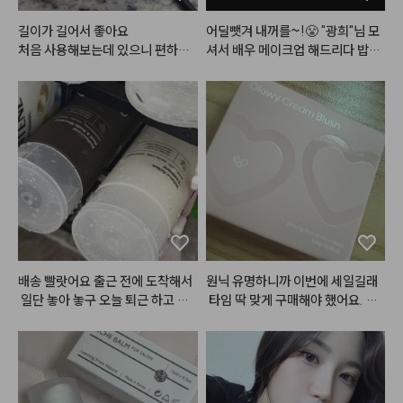
들고나가는 순간 시선 집중🧜🏻‍♀️✨

밀착력이 좋고 수분감이 많아서 깐
길이가 길어서 좋아요

어딜뺏겨 내꺼를~!😤 "광희"님 모
달걀처럼

처음 사용해보는데 있으니 편하네
셔서 배우 메이크업 해드리다 밥그
매끈-촉촉한 피부를 만들어주는 쿠
요
릇?싸움 까아쥐…
션이에요!

얇고 투명해서 여름에 바르기도 좋
고

겨울에도 촉촉해서 쓰기좋은 숨찐
템 👍

저는 1호 봄바다를 사용했어요!

21호보단 살짝 어두운 옐로우 베이
스 컬러인데,

막상 바르면 목부분과 경계지지도
 않고 

배송 빨랏어요 출근 전에 도착해서
원닉 유명하니까 이번에 세일길래
피부랑 자연스럽게 어우러졌어요
 일단 놓아 놓구 오늘 퇴근 하고 써
 타임 딱 맞게 구매해야 했어요. 아
 ◡̈

보려고요
주 부드럽고 색깔이 이뻐요.
#여름쿨톤
#여쿨섀도우
#여쿨팔
레트
#촉촉한쿠션
#쿠션추천
#
광고