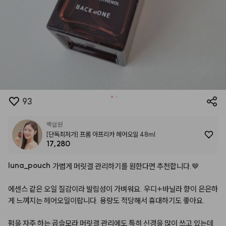
93
백앹원
[단독최저가] 프롬 아프리카 헤어오일 48ml
17,280
luna
_
pouch
가볍게
머릿결
관리하기를
원한다면
추천합니다.🤎
에센스
같은
오일
질감이라
발림성이
가벼워요.
우디+바닐라
향이
은은하
게
느껴지는
헤어오일이랍니다.
용량도
적당해서
휴대하기도
좋아요.
펌을
자주
하는
곱슬모라
머릿결
관리에도
특히
신경을
많이
쓰고
있는데