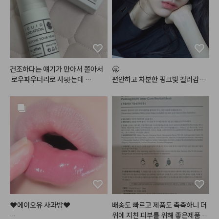
건조하다는 얘기가 만아서 쫄아서
🥱

 로우파우더리로 사봣는데 

편안하고 차분한 핑크빛 컬러감으
에 너무 조아요 진짜 걱정하던 거보
로 데일리 메이크업에 손이 정말정
다는 괜찬앗아요..!!

말 많이 가는 최애 조합
확실히 단독으로 바르고 파우더처
리하고 이러면 조금 가뭄이 올거같
긴한데 어차피 커버력이 업는 쪽이
라 다른거 섞발하고 기초 빡 먹여주
면 잘 버텨줄거같아요... 다만 향기
가 진짜 그 티슈같은 꽃향 같은거
 나서 개인적으론 불호긴 해요 ㅜㅜ 
괜히 트러블 올라올거 같고ㅠㅠ..
 그치만 색상이 진짜 핑크크림컬러
라 화사하고 예뻐요.. 제발 다크닝
❤️에이오유 사과밤❤️

배송도 빠르고 제품도 촉촉하니 더
만 없길 바라며,, ★
위에 지친 피부를 위해 좋은제품 같