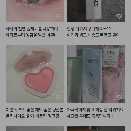
바다의 천연 원재료를 사용하여

항상 여기서 구매해요~^^

바다로부터 영감을 받은 너무나 로
여기가 싸고 배송도 빠르고 좋아요
ㅎㅎ
#아쿠아마리
 제품들이랍니다 💙
🤍

해양심층수를 담아 촉촉한 쿠션과

봄웜-여쿨분들이라면 너무너무 좋
아하실

청량하고 사랑스러운 섀도우 팔레
트까지!

⭐현재 쿠션은 헤메코랩에서 62%
할인중 !

여름에 쓰기 좋은 채도 높은 핑잘봄 
자극적이지 않고 화장 잘 지워져요. 
한개만 사도 무료배송이니 팔레트
블러셔예요. 얇게 바르면 핑크핑크
세안한 후에도 촉촉합니다!!
와 함께 득템하세요오 🛒

하고 좀 레이어 쌓으면 코랄 느낌이
라 여러가지로 활용하기 좋아요. 멀