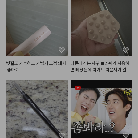
#머메이드아이즈
 [비치샴페인]

멀한 핑크 블러셔랑 섞발해도 유용
여쿨~봄웜 걸쳐서 사용하기 좋은 

하네요. 봄 여름에 잘 쓸 것 같습니
미지근 쿨한 핑크컬러가

다.
눈에 올렸을 때 더워보이지 않아서

자주 손이가는 팔레트에요

다채로운 펄 구성으로 포인트있는
 메이크업을 연출하기에도 좋고, 

영상 시작부분에 넣은 세번째 바세
린광의 화이트펄이 

빗질도 가능하고 가볍게 고정 돼서
다른데거는 자꾸 브러쉬가 사용하
어디에 올려도 너모 예쁘다는 것
 좋아요
면 빠졌는데 이거느 이음새가 일체
 😘

형이라서 좋은거 같아요 꾸준히 사
용해보겠습니다!
메이크업 위에 파츠랑 화이터 라이
터 슬쩍 얹으면 

페스티벌 , 연말 메이크업으로도 딱
이지 않나요?💎✨💕

#아쿠아글로우쿠션
 [1호 봄바다 /
 2호 가을바다]

패키지가 진짜 미쳤죠..?
