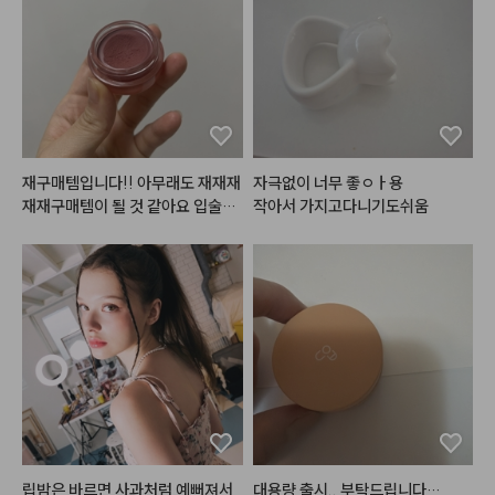
 앞으로도 이런 좋은 제품들 많이
- 
#뮤드
 글라세 틴트 [ 06 모브 모
 만들어주세요
어 ]

전체적으로 한번 발라주고 안쪽을
 위주로 한 번 더 발라준다

- 
#올마이띵스
 키스유어아이즈글
리터 섀도우 [ 04 jazz ]

재구매템입니다!! 아무래도 재재재
자극없이 너무 좋ㅇㅏ용

눈밑 애교살 중앙부터 외곽으로 퍼
재재구매템이 될 것 같아요 입술에
작아서 가지고다니기도쉬움
뜨려 준다

 원래 색이 좀 있는 편이라 다른 립
을 그냥 올리면 절대 원하는 발색이 
#데일리메이크업
#메이크업튜토
안나오는데 이 립을 베이스네 깔고
리얼
#makeuptutorial
 다른 립 레이어드하면 너무 맘에드
는 색이 됩니다ㅠㅠ 특히 누드립 완
전 추천추처처천
립밤은 바르면 사과처럼 예뻐져서
대용량 출시.. 부탁드립니다…
