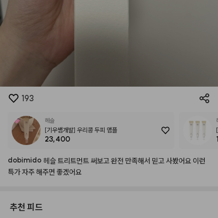
193
헤슬
[기우쌤개발] 우리콩 두피 앰플
23,400
dobimido
헤슬
트리트먼트
써보고
완전
만족해서
믿고
사봤어요
이런
특가
자주
해주면
좋겠어요
추천 피드