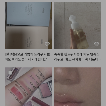
1일 1팩용으로 가볍게 쓰려구 사봤
촉촉한 핸드워시중에 제일 만족스
어요 후기도 좋아서 기대됩니당
러워요! 향도 유자향이 확 나는데
 힐링...!

거품이 도톰하게 나는데 요게 손등
을 확 감싸줘서 좋은 성분이 쓱쓱
 흡수되는 것 같은 기분이 들어요!

씻고나면 건조한 느낌없이 아주 아
주 만족스러운 제품입니다!!!! 글고 
화장실에 두기에도 예뻐요 ㅎㅎ

건조함없이 향좋은 (인위적인향X) 
핸드워시 찾으시는 분들께 강추합