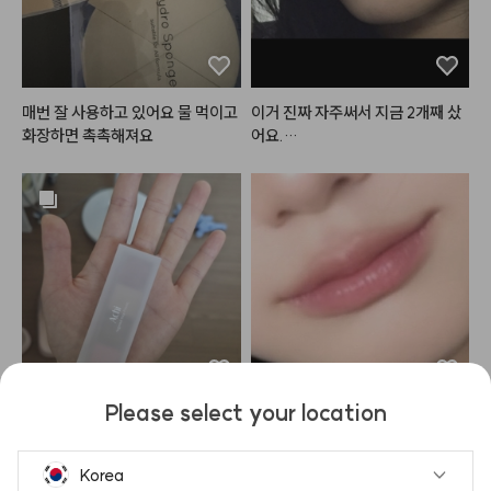
매번 잘 사용하고 있어요 물 먹이고 
이거 진짜 자주써서 지금 2개째 샀
화장하면 촉촉해져요
어요.

메컵에 분위기 필요할때 사용하면
 진짜 개 쩔고요.

잘못 사서 못쓰고있는 채도 높은 립
도 이거 사용해서 색을 낮춰(?)주
는게 너무 꿀템이에영.

튜브형이고 바르는 부분이 말랑말
랑 거려서 잘 발려요. 근데 조절을
 잘해서 눌러야해요 아니면 훅! 나
오는 경우가 가끔있어요.

여름이여서 연한 핑크 바르고 위에
 사용하는데 완젼 힙하면서 무드있
Please select your location
는 girl됨~

애교살 만들기에 진짜 최적템 입니
에이오유 기둥템!! 글로이 틴트밤
이거 플럼핑)?) 효과도 있어서 입
다!!!😍😍 사진으로는 실물 발색이 
은 구매했는데 생각보다도 광감이
슐도 볼륨있어보여요.

전혀 안잡히네요. 펄이 골드펄+보
 이뻣어요… 색감도 이쁘지만 단독
Korea
뮤트인분들은 이거 하나쯤은 있어
라펄+핑크펄 섞여서 진짜 영롱하
보단 마지막 마무리로 바르다보니