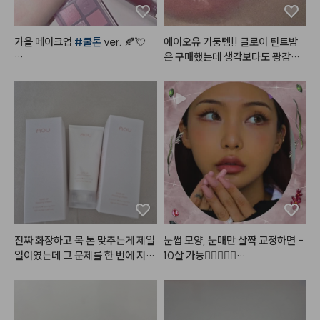
니다!!!

가을 메이크업 
#쿨톤
 ver. 🍂💘

에이오유 기둥템!! 글로이 틴트밤
#헤메코리뷰어
은 구매했는데 생각보다도 광감이
#쿨톤메이크업
 요렇게만 하면

 이뻣어요… 피노밤은 분위기 낭낭
오묘하면서도 분위기 있는 
#가을
한 색감이라 FW 시즌에 최고…😘
메이크업
 뚝딱!

- 
#뮤드
 숄 모먼트 아이섀도우 팔
레트 [ 04 라일락모먼트 ]

5번 컬러로 눈 두덩이를 전체적으
로 발라주고

9번 컬러로 쌍꺼풀 라인에 음영을
 주고

6번 컬러로 눈 두덩이 중앙을 시작
으로 가장자리까지 퍼뜨려 주고

진짜 화장하고 목 톤 맞추는게 제일 
눈썹 모양, 눈매만 살짝 교정하면 -
10번 컬러로 눈 꼬리 음영을 준다

일이였는데 그 문제를 한 번에 지워
10살 가능👩🏻‍❤️‍👩🏻

준 제품인거같아요.. 제가 이런 제
- 
#스킨푸드
 버터리 치크 케이크 [ 
품은 많이 사봤지만 지성인 저에게
#로즈프로젝트
#어두운쿠션
#2
01 베리 앤 크림 ]

 이렇게 지속력이 괜찮았던 제품은
4호
#25호
볼 중앙을 위주로 퍼뜨려준다

 처음이라 너무 설레구요ㅠㅜㅜㅠ