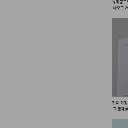
뉴미공구로
 나오고 
진짜 화장
 그 문제
가 이런 
렇게 지속
 설레구요