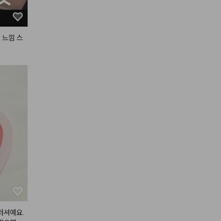
 느낌 스
듀 틴트
기
#테슬
러셔예요.