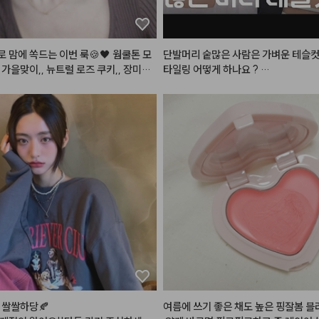
#맥
#서트리니스
 맘에 쏙드는 이번 룩🍪🖤 웜쿨톤 모
단발머리 숱많은 사람은 가벼운 테슬컷
#네이처리퍼블릭
 바이플라워 글라스 
 가을맞이,, 뉴트럴 로즈 쿠키,, 장미과
타일링 어떻게 하나요 ? 

 '로즈메모리'
메이크업 이름 지어주세요!😉

#어네이즈
#레삐
#결에센스
#매직
궁금해해주신 알리에서 산 렌즈에, 진
컷
#진주쌤
무 특별하고 예쁜 레이어드 목걸이, 이
디건은 그만입고 싶었는데ㅋㅋㅋ 젤 찰
일째 입었어요ㅎ 그리고 해보고싶던 헤
상 곧 들고올게요🫶🏻🤎

업
#화장품정보
#makeup
쌀쌀하당🍂

여름에 쓰기 좋은 채도 높은 핑잘봄 블