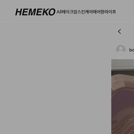
All
메이크업
스킨케어
헤어
향
라이프
b