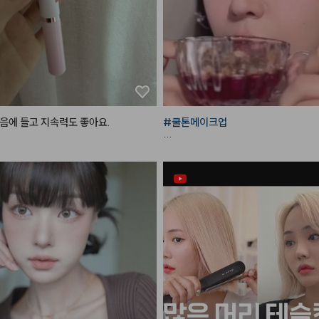
니다 (❛ө❛)

솜털볼같은 동글~동글 벨벳 파우더가 
사이를

부드럽게 매꿔주어 매끈하고 보송한 
#
출해줘요

그래서 묻어남도 적고 사용감도 편안해서
마스크 착용에도 답답함 없이 사용할 
음에 들고 지속력도 좋아요.
#쿨톤메이크업
 거 😘

*사용제품

@flynn.cosmetic

#한스킨
 다크써클 커버컨실러 '로지'

#광고
#벨벳틴트
#립메이크업
#립
+ 
#꾸셀
 비체밤 01

트틴트
#모래벨벳
#플린틴트
#포슬
발색
#lipmakup
#데이지크
#웜쿨블렌딩컬렉션
#쿨
도우팔레트
#데이지크
#웜쿨블렌딩컬렉션
#쿨
드치크