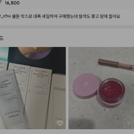
16,800
y
_
chu
쿨톤
박스로
대폭
세일하여
구매했는데
발색도
좋고
맘에
들어요
드