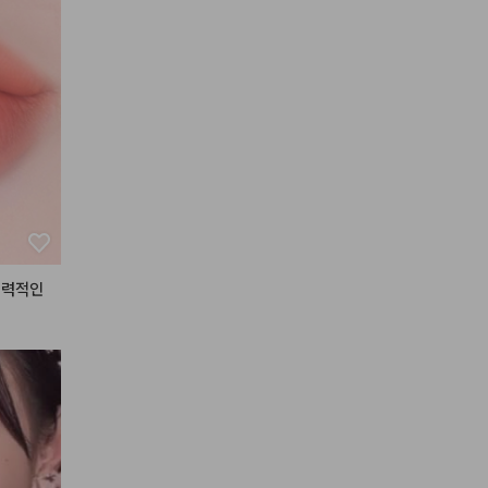
 벨벳!감


이

레틴트
 랍