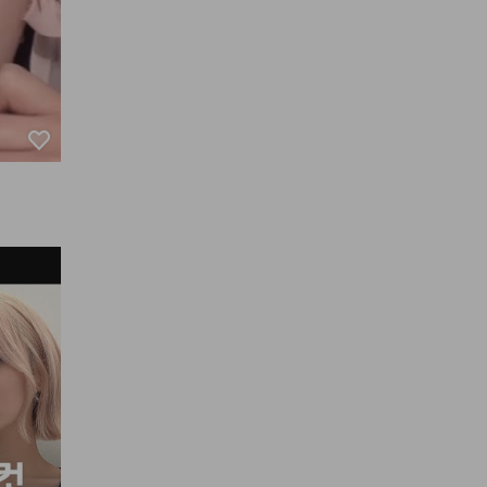
입술 주름 
립
 을 연


수 있다는
틴트
#매
포슬
#립
블렌딩섀
블렌딩무