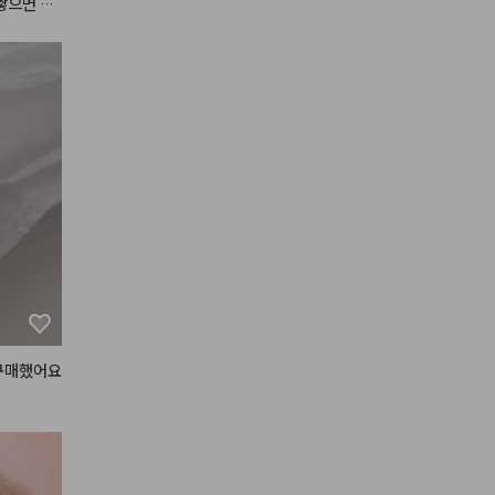
쌓으면 코
요. 멀멀
 봄 여름
구매했어요 