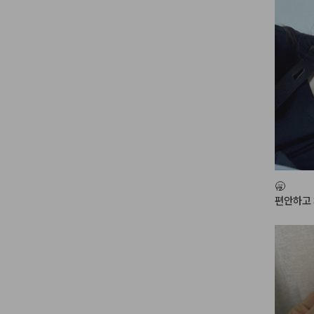
 많이 만
🥱

편안하고 
크업에 손