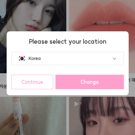
들어주세요
Please select your location
Korea
Continue
Change
차분한 핑크빛 컬러감으로 데일리 메이
#플린
#브리즈벨벳틴트
 ! ☁️

이 정말정말 많이 가는 최애 조합
오일감이 느껴지지 않는 그야말로 리얼
의

파우더리함을 지닌 
#무광틴트
 예요🙃

벨벳제형의 립 제품들 많이 사용해봤는데
브리즈벨벳틴트의 경우 포슬포슬한 질감
리얼로 살아있는 
#솜털벨벳
 의 
#민글