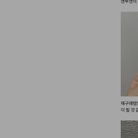
맨투맨의 
와타시는 
피부 :클
 란제리 

섀도우 : 
블러셔 : 
립 :릴리
레는 풋사
어 립티트
재구매템
이 될 것
다른 립을
오는데 이
하면 너무
립 완전 