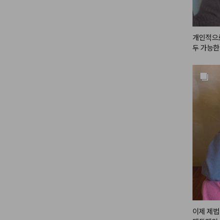
개인적으로
두 가능한
자?! 이 
여러분이 
짜 너어어
 갈색 가
떡이라 삼
어까지! 영
#메이크
이제 제법 