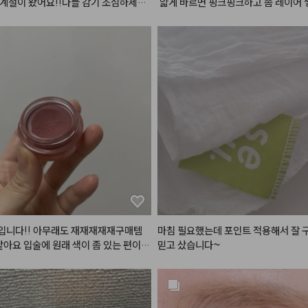
계절이 왔어요!!다들 감기 조심하세요

 얇게 바르면 핑크핑크하고 좀 레이어 
코 훌쩍이는즁

랄 느낌이라 여러가지로 활용하기 좋아
한 핑크 블러셔랑 섞발해도 유용하네요.
리오 킬커버 더 뉴 파운데이션 쿠션 2호
에 잘 쓸 것 같습니다.
앤디얼 멀티 컬러 팔레트 디어 베이지

포렌코즈 퓨어 블러셔 05호 윈터

바이레드 무드 라이어 벨벳틴트 11호 설
랑인척(베이스) & 올마이띵스 아임 유
 토스티로즈
입니다!! 아무래도 재재재재재구매템
마침 필요했는데 포인트 적용해서 잘 
 같아요 입술에 원래 색이 좀 있는 편이라 
믿고 샀습니다~
 그냥 올리면 절대 원하는 발색이 안나
 립을 베이스네 깔고 다른 립 레이어드
 맘에드는 색이 됩니다ㅠㅠ 특히 누드
추천추처처천