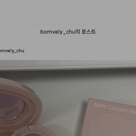
bomvely_chu의 포스트
omvely
_
chu