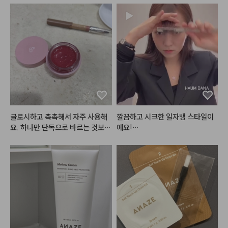
글로시하고 촉촉해서 자주 사용해
깔끔하고 시크한 일자뱅 스타일이
요. 하나만 단독으로 바르는 것보다
에요!

는 베이스 칼라를 깔고 가운데만 살
짝 발르는 것이 훨씬 예뻐요.
스타일링에 따라서 다른 분위기를
 낼 수 있는

여러가지로 연출 가능한 스타일입
니당 🥴

모두 
#단디
 하시고 예뻐지세요☁️

#하움스타일
#하움단아
#haum