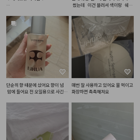
쿨블렌딩무드치크
 썼는데   이건 블러셔 색이랑   쉐딩
론칭 직후 엄청난 인기로

색니.  합쳐져   있어소 구매   해봤
품절사태가 일어났던

는데 확실히   합쳐져   있으니   편하
#맥
#서트리니스
바로 그 틴티드 립밤!

고. 색도   자연스럽고 이뻐요. 블러
#네이처리퍼블릭
 바이플라워 글
건조한 입술을 맑은 사과빛으로

셔   색이랑   섞여있으니.  일반   쉐
라스 듀 틴트 '로즈메모리'
물들여주어

딩과 다르게   칙칙해   보이지   아나
입술에 과즙+청순미 가득..!

영 생기   있어 보여여.  근데   좀   
 잘   깨질 것   같은   느낌   발색은
✨반짝반짝✨ 탱글거리는 입술로

 엄청 잘 되는 것 같아요. 그래서 좀
만들어주는 틴티드 립밤이에요!

 잘 조절해서 써야  할 것 같어여. 색
도  안칙칙 하게 생기. 있게 이쁘고
요즘 제 파우치템임..!
 발색력도  좋고 해서 다음에도 재
구매 할 것 같아요.
단순히 향 때문에 샀어요 향이 넘
매번 잘 사용하고 있어요 물 먹이고 
 맘에 들어요 전 오일용으로 사긴했
화장하면 촉촉해져요
는데 ㅋㅋ 부디 사용감도 맘에 들
길.. 생각보다 커서 좋아요 삼만원
대는 솔직히 넘 비싸고 이마넌정도
가 적당..