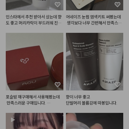
인스타에서 추천 받아서 샀는데 향
어네이즈 눈썹 염색키트 써봤는데
도 좋고 머리카락이 부드러워 진게
 생각보다 너무 간편해서 만족스러
 확실히 느껴져요. 제형이 기름지지 
웠어요!

않고 가벼워서 부담없이 사용할 수
 있는 점이 가장 좋아요.
사이즈가 작아서 보관하기도 좋고
 휴대하기도 편해서 여행이나 외출
할 때 챙겨가기에도 부담 없더라고
요. 사용 방법도 간단해서 어렵지
 않게 사용할 수 있었고, 색상도 제
가 원하던 느낌으로 자연스럽게 나
와서 마음에 들었어요 🤎

처음 사용할 때는 눈썹 주변이 살짝 
따갑게 느껴졌는데, 크림을 충분히
포슬밤 재구매해서 사용해봤는데
향이 너무 좋고 

 꼼꼼하게 발라주니까 괜찮았어요.
 만족스러운 구매입니다. 

단발머리 볼륨감에 따봉입니다.
 전체적으로 사용하기 편하고 결과
여러군데 다양하게 활용 가능해서
도 만족스러워서 다 쓰면 재구매할
 더 좋은 것 같아요.

 의사 있어요 :)

입술에 사용하면 지속력이 좀 떨어
지는 경향이 있어서 입술보다는 치