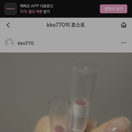
헤메코 APP 다운받고
앱에서 보기
10% 할인 쿠폰
받기
kko770의 포스트
kko770