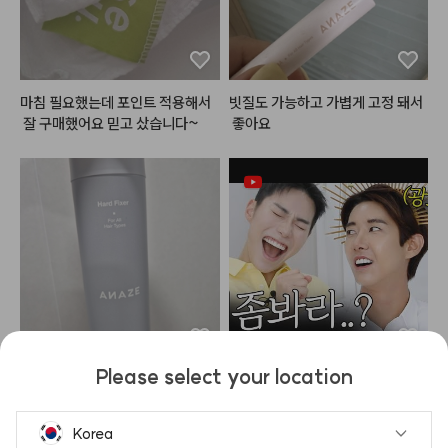
마침 필요했는데 포인트 적용해서
빗질도 가능하고 가볍게 고정 돼서
 잘 구매했어요 믿고 샀습니다~
 좋아요
Please select your location
고정하는데는 얘만한게 업슴

어딜뺏겨 내꺼를~!😤 "광희"님 모
적당히 뿌료야해요

셔서 배우 메이크업 해드리다 밥그
안그럼 하얀거 생기고 떡지게 보일
릇?싸움 까아쥐…
Korea
수있음.ㅠ