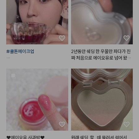
작고 간편하면서 색상까지 만족스
크나 섞어서 많이 사용하고 있어요.

러워서 눈썹 염색할 때 잘 사용할
립에도 베이스 립으로 깔아주고 글
 것 같아요!
로스나 다른 틴트 얹으면 지속력 꽤 
나쁘지 않습니다. 

예전 샀을 때는 색상이 많이 없었는
데 최근 보니 색상도 다양해지고 라
인업도 다양해져서 소장 욕구 더 드
는 것 같아요. 

#쿨톤메이크업
2년동안 쉐딩 한 우물만 파다가 진
예전보다 판매처도 다양해지고 살
짜 처음으로 에이오유로 넘어 왔습
 수 있고 테스트해볼 곳도 많아져서 
*사용제품

니다. 이거 진짜 개 이뻐요 핑크가
좋은 것 같습니다.

 섞여있어서 코 끝에 쉐딩도 진짜
구매 망설이는 분들 있으면 추천드
#한스킨
 다크써클 커버컨실러 '로
 자연스럽게 올릴 수 있어서 그게
려요!!
지'

 너무 좋았어요!!
+ 
#꾸셀
 비체밤 01

#데이지크
#웜쿨블렌딩컬렉션
#
쿨블렌딩섀도우팔레트
#데이지크
#웜쿨블렌딩컬렉션
#
❤️에이오유 사과밤❤️

원래 쉐딩  할   때 블러셔 섞어서  