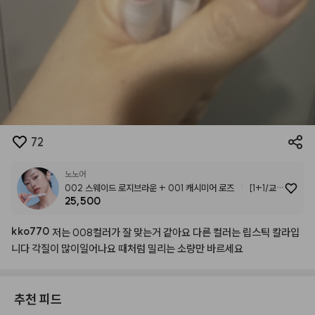
72
노노어
002 스웨이드 로지브라운 + 001 캐시미어 로즈
[1+1/교차
25,500
선택] 오버 듀 립펜슬
kko770
저는
008컬러가
잘
맞는거
같아요
다른
컬러는
립스틱
칼라입
니다
각질이
많이일어나요
때처럼
밀리는
소량만
바르세요
추천 피드