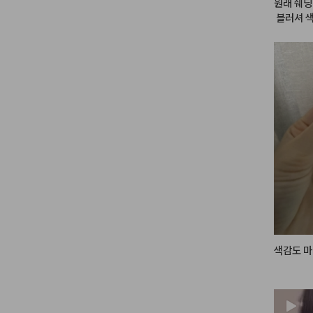
원래 쉐딩 
 블러셔 색
해봤는데 확
자연스럽고
니.  일반
영 생기   
은   느낌
좀 잘 조절
 하게 생
음에도 재
색감도 마