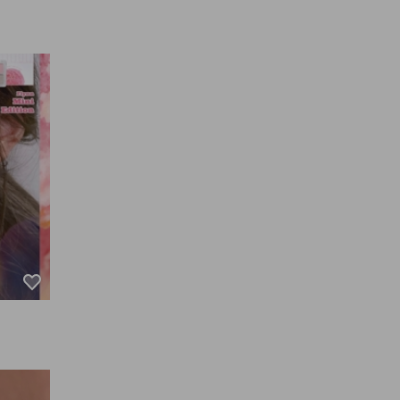
즌샤벳
 펄,
