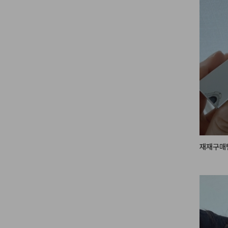
딱!

- 
#뮤드
일락모먼트 
5번 컬러
9번 컬러
6번 컬러
까지 퍼뜨려
10번 컬러
- 
#스킨
 크림 ]

볼 중앙을
재재구매템
- 
#뮤드
전체적으로
 더 발라준다
- 
#올마
 04 jazz ]
눈밑 애교