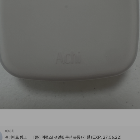
에이치
#라이트 핑크
[클리어런스] 생얼핏 쿠션 본품+리필 (EXP. 27.06.22)