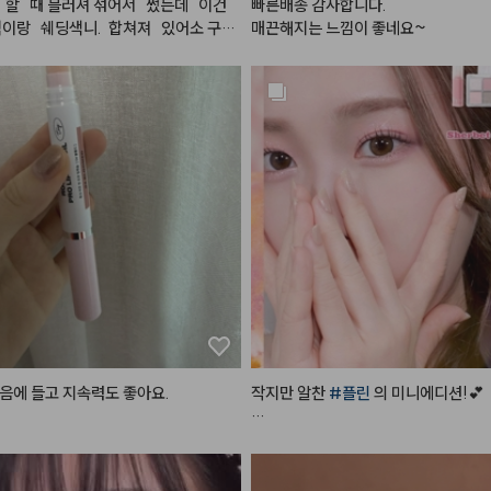
 할   때 블러셔 섞어서   썼는데   이건
빠른배송 감사합니다.

이랑   쉐딩색니.  합쳐져   있어소 구매   
매끈해지는 느낌이 좋네요~
실히   합쳐져   있으니   편하고. 색도   
 이뻐요. 블러셔   색이랑   섞여있으
   쉐딩과 다르게   칙칙해   보이지   아나
있어 보여여.  근데   좀    잘   깨질 것   같
   발색은 엄청 잘 되는 것 같아요. 그래서 
해서 써야  할 것 같어여. 색도  안칙칙
기. 있게 이쁘고 발색력도  좋고 해서 다
구매 할 것 같아요.
음에 들고 지속력도 좋아요.
작지만 알찬 
#플린
 의 미니에디션!💕

디뮤어 아이섀도우 팔레트 02 
#프로
⠀

물광처럼 챠르르 떨어지는 시원한 핑크실버