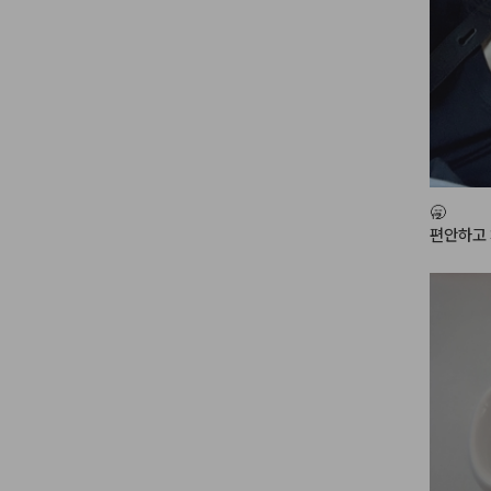
#데일리
uptutori
🥱

편안하고 
크업에 손