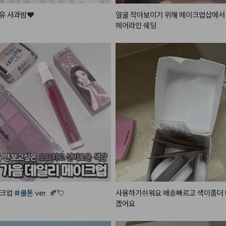
 사과밤❤️

얼굴 작아보이기 위해 메이크업샵에서 
헤어라인 쉐딩
엄청난 인기로

 일어났던

티드 립밤!

술을 맑은 사과빛으로



+청순미 가득..!

✨ 탱글거리는 입술로

 틴티드 립밤이에요!

파우치템임..!
크업 
#쿨톤
 ver. 🍂💘

사용하기쉬워요 배송빠르고 색이좀더 
겠어요
이크업
 요렇게만 하면

도 분위기 있는 
#가을메이크업
 뚝