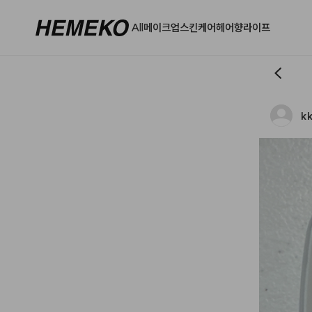
All
메이크업
스킨케어
헤어
향
라이프
k