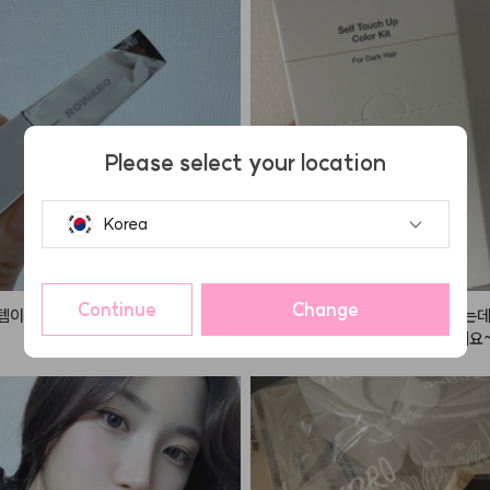
 숄 모먼트 아이섀도우 팔레트 [ 04 라
]

로 눈 두덩이를 전체적으로 발라주고

로 쌍꺼풀 라인에 음영을 주고

로 눈 두덩이 중앙을 시작으로 가장자리
Please select your location
 주고

로 눈 꼬리 음영을 준다

Korea
푸드
 버터리 치크 케이크 [ 01 베리 앤
 위주로 퍼뜨려준다

Continue
Change
이에요 너무 좋습니다 체공!
눈썹이 진한 편이라서 늘 고민이었는데
 덕분에 연하게 바꿀 수 있어서 좋네요~
 글라세 틴트 [ 06 모브 모어 ]

 쓰고 또 이용할 예정입니다
 한번 발라주고 안쪽을 위주로 한 번


이띵스
 키스유어아이즈글리터 섀도우 [


살 중앙부터 외곽으로 퍼뜨려 준다
