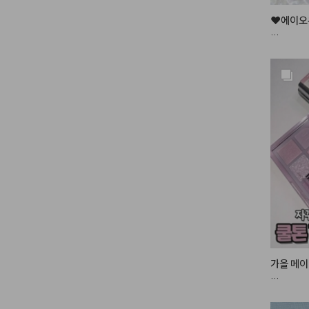
❤️에이오유
론칭 직후 
품절사태가
바로 그 틴
건조한 입
물들여주어
입술에 과즙
✨반짝반짝
만들어주는
요즘 제 
가을 메이
#쿨톤메
오묘하면서