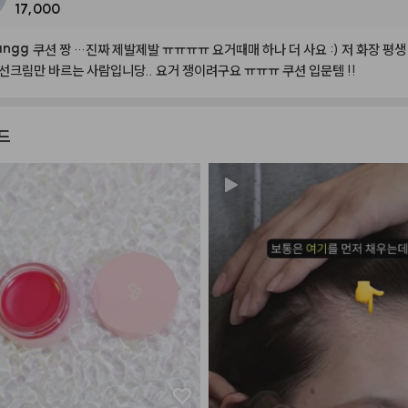
17,000
angg
쿠션
짱
…진짜
제발제발
ㅠㅠㅠㅠ
요거때매
하나
더
사요
:)
저
화장
평생
선크림만
바르는
사람입니당..
요거
쟁이려구요
ㅠㅠㅠ
쿠션
입문템
!!
드