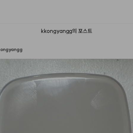
kkongyangg의 포스트
kongyangg