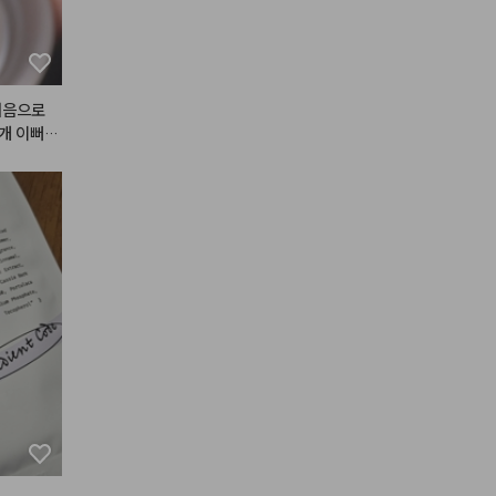
처음으로
 개 이뻐요
짜 자연스
!!