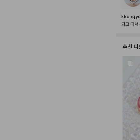
kkongy
되고
떠서
추천 피