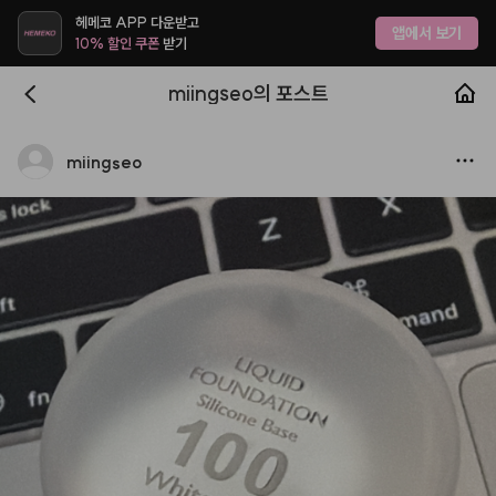
헤메코 APP 다운받고
앱에서 보기
10% 할인 쿠폰
받기
miingseo의 포스트
miingseo