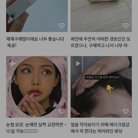
로스나 다른 틴트 얹으면 지속력 꽤 
나쁘지 않습니다. 

예전 샀을 때는 색상이 많이 없었는
데 최근 보니 색상도 다양해지고 라
인업도 다양해져서 소장 욕구 더 드
는 것 같아요. 

재재구매템이에요 너무 좋습니다
예전에 우연히 어떠한 경로인진 모
예전보다 판매처도 다양해지고 살
 체공!
르겠으나, 구매하고 나서 너무 마음
 수 있고 테스트해볼 곳도 많아져서 
에 들어서 지금까지 계속 사용하고
좋은 것 같습니다.

있습니다~! 발색이 진짜이쁘고 포
구매 망설이는 분들 있으면 추천드
슬포슬한 촉감 미쳤어요~~~~!
려요!!
 아무래도 매트밤이라서 립글로즈
같은 제형보다는 커피마시거나 그
럴땐 묻어남이 좀 덜합니다~!  매
트밤 좋아하시는 분이 이거 사시면
 맘에 안들어 할 사람 없을듯 하네
요 ~! 완전 추천합니다~! 양도 많
구요~! 저는 평소에는 광택있는 립
을 많이 바르는데, 그건 음식먹을때 
너무 묻어나서 불편할때도 있더라
눈썹 모양, 눈매만 살짝 교정하면 -
얼굴 작아보이기 위해 메이크업샵
구요 ~!  그런데 매트립은 그럼점
10살 가능👩🏻‍❤️‍👩🏻

에서 꼭 한다는 헤어라인 쉐딩
이 덜 해서 좋은거같아요~! 다른