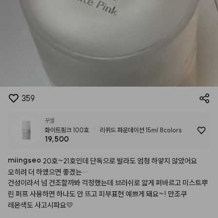
359
꾸셀
화이트핑크 100호
리퀴드 파운데이션 15ml 8colors
19,500
miingseo
20호~21호인데
단독으로
발라도
엄청
하얗지
않았어요
오히려
더
하얬으면
좋겠는…
건성이라서
넘
건조할까봐
걱정했는데
브러쉬로
얇게
펴바르고
미스트뿌
린
퍼프
사용하면
하나도
안
뜨고
피부표현
예쁘게
돼요~!
만조쿠
레몬색도
사고시파요💛