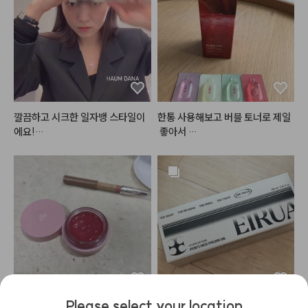
게요ㅠㅠ
씻고나면 건조한 느낌없이 아주 아
주 만족스러운 제품입니다!!!! 글고 
화장실에 두기에도 예뻐요 ㅎㅎ

건조함없이 향좋은 (인위적인향X) 
핸드워시 찾으시는 분들께 강추합
니다!!!

깔끔하고 시크한 일자뱅 스타일이
한통 사용해보고 버블 토너로 제일
#헤메코리뷰어
에요!

 좋아서 

재구매 했어요! ㅎㅎ사과향이 은은
스타일링에 따라서 다른 분위기를
하게 나고 

 낼 수 있는

피부속에 스며들어서 촉촉해지는
여러가지로 연출 가능한 스타일입
 느낌이 

니당 🥴

들어요! 세럼도 궁금했었는데 샘플
로 보내주셔서

모두 
#단디
 하시고 예뻐지세요☁️

같이 사용해 볼 수 있어서 좋아요☺️
#하움스타일
#하움단아
#haum
Please select your location
글로시하고 촉촉해서 자주 사용해
단순히 향 때문에 샀어요 향이 넘