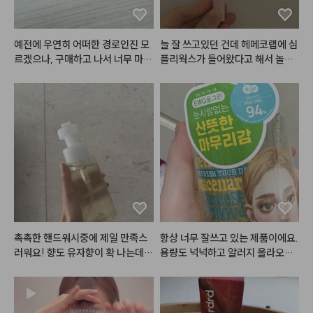
정도였어요~~~! 코랄 좋아하시
립 :릴리바이레드 무드 라이어 벨벳
는 분이 홍시밤 사시면 맘에 안들어 
틴트 11호 설레는 풋사랑인척(베이
할 사람 없을듯 하네요 ~! 완전 추
스) & 올마이띵스 아임 유어 립티
예전에 우연히 어떠한 경로인진 모
늘 잘 쓰고있던 건데 헤메코랩에 심
천합니다~! 다른 색상도 구매해 보
트 토스티로즈
르겠으나, 구매하고 나서 너무 마음
플리웍스가 들어왔다고 해서 놀랐
려고 합니닷!! 매트버전도 사보려
에 들어서 지금까지 계속 사용하고
네요! 1번 2번도 다 발라봤지만 저
구요 ~! ㅎㅎ 👍
있습니다~! 발색이 진짜이쁘고 광
는 3번이 가장 잘 쓰일 것 같아서 하
택이 미쳤어요~~~~! 아무래도
나 더 구매했습니다. 포인트도 쓸겸
 립글로즈다보니 커피마시거나 그
해서요ㅎㅎ 쉽게 설명하면 1번은 각
럴땐 묻어남이 어쩔수없이 있습니
질을 없애주고 2번은 수분을 채워
다만, 그걸 커버할 만큼 너무 이쁜
주고 3번은 영양을 넣어줘요. 3번
 색상과 광택입니다~! 이거 바르고 
은 밤에 바르면 아침까지도 쫀득하
직장에 갔을때 다른 여성분께서 립
게 입술에 남아있고 각질도 적당히
이 너무 이쁘다고~! 알려달라고 할 
 잘 불려주는 편입니다. 아침에 바
정도였어요~~~! 차분한 색 좋아
르면 그 어떤 글로우립보다 반짝거
하시는 분이 땅콩밤사시면 맘에 안
리기는 하지만.. 좀만 많이 발랐다
들어 할 사람 없을듯 하네요 ~! 완
 싶으면 흘러내리고.. 제형이 안 맞
촉촉한 핸드워시중에 제일 만족스
항상 너무 잘쓰고 있는 제품이에요. 
전 추천합니다~! 다른 색상도 구매
으면 아래 발라둔 립베이스부터 립
러워요! 향도 유자향이 확 나는데
용량도 넉넉하고 알러지 올라오는
해 보려고 합니닷!! 매트버전도 사
펜슬까지 전부 다 녹여버리고ㅎㅎ
 힐링...!

 것도 없어서 잘 쓰고 있어요.
보려구요 ~! ㅎㅎ 👍
ㅋㅋ.. 게다가 심플리웍스가 늘 아
거품이 도톰하게 나는데 요게 손등
쉬운 점은 가격이.. ㅎㅎㅜㅜ 가격
을 확 감싸줘서 좋은 성분이 쓱쓱
이 비싸요.. 할인 좀 팍팍 부탁드릴
 흡수되는 것 같은 기분이 들어요!
