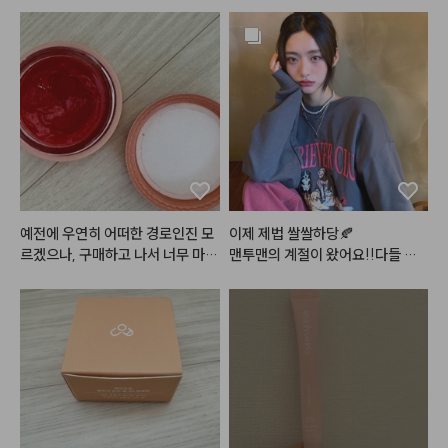
 색상도 구매해 보려고 합니닷!! ~! 
#로즈프로젝트
#어두운쿠션
#2
ㅎㅎ 👍
4호
#25호
예전에 우연히 어떠한 경로인진 모
이제 제법 쌀쌀하당🍂

르겠으나, 구매하고 나서 너무 마음
맨투맨의 계절이 왔어요!!다들 감
에 들어서 지금까지 계속 사용하고
기 조심하세요

있습니다~! 발색이 진짜이쁘고 광
와타시는 코 훌쩍이는즁

택이 미쳤어요~~~~! 아무래도
 립글로즈다보니 커피마시거나 그
피부 :클리오 킬커버 더 뉴 파운데
럴땐 묻어남이 어쩔수없이 있습니
이션 쿠션 2호 란제리 

다만, 그걸 커버할 만큼 너무 이쁜
섀도우 : 앤디얼 멀티 컬러 팔레트
 색상과 광택입니다~! 이거 바르고 
 디어 베이지

직장에 갔을때 다른 여성분께서 립
블러셔 : 포렌코즈 퓨어 블러셔 05
이 너무 이쁘다고~! 알려달라고 할 
호 윈터
