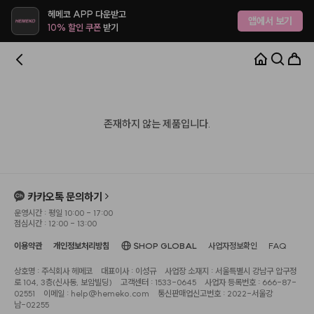
헤메코 APP 다운받고
앱에서 보기
10% 할인 쿠폰
받기
존재하지 않는 제품입니다.
카카오톡 문의하기
운영시간 : 평일 10:00 - 17:00
점심시간 : 12:00 - 13:00
이용약관
개인정보처리방침
SHOP GLOBAL
사업자정보확인
FAQ
상호명 : 주식회사 헤메코
대표이사 : 이성규
사업장 소재지 : 서울특별시 강남구 압구정
로 104, 3층(신사동, 보암빌딩)
고객센터 : 1533-0645
사업자 등록번호 : 666-87-
02551
이메일 : help@hemeko.com
통신판매업신고번호 : 2022-서울강
남-02255