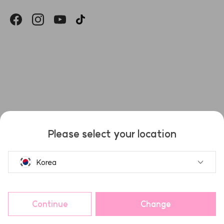
헤슬
Please select your location
Korea
Continue
Change