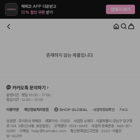
헤메코 APP 다운받고
앱에서 보기
10% 할인 쿠폰
받기
존재하지 않는 제품입니다.
카카오톡 문의하기
운영시간 : 평일 10:00 - 17:00
점심시간 : 12:00 - 13:00
이용약관
개인정보처리방침
SHOP GLOBAL
사업자정보확인
FAQ
상호명 : 주식회사 헤메코
대표이사 : 이성규
사업장 소재지 : 서울특별시 강남구 압구정
로 104, 3층(신사동, 보암빌딩)
고객센터 : 1533-0645
사업자 등록번호 : 666-87-
02551
이메일 : help@hemeko.com
통신판매업신고번호 : 2022-서울강
남-02255