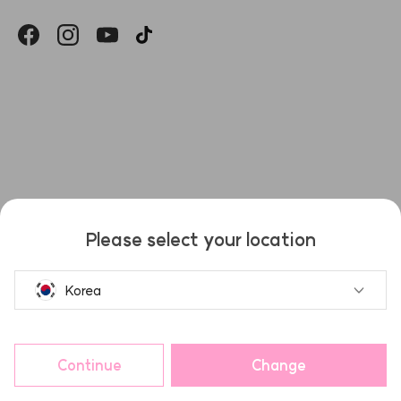
헤슬
Please select your location
Korea
Continue
Change