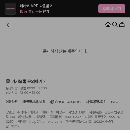
헤메코 APP 다운받고
앱에서 보기
10% 할인 쿠폰
받기
존재하지 않는 제품입니다.
카카오톡 문의하기
운영시간 : 평일 10:00 - 17:00
점심시간 : 12:00 - 13:00
이용약관
개인정보처리방침
SHOP GLOBAL
사업자정보확인
FAQ
상호명 : 주식회사 헤메코
대표이사 : 이성규
사업장 소재지 : 서울특별시 강남구 압구정
로 104, 3층(신사동, 보암빌딩)
고객센터 : 1533-0645
사업자 등록번호 : 666-87-
02551
이메일 : help@hemeko.com
통신판매업신고번호 : 2022-서울강
남-02255